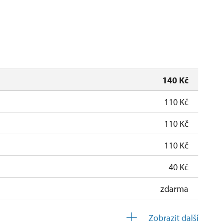
10.00 – 15.00
uzavřen
t, so, ne
10.00 – 15.00
140 Kč
110 Kč
110 Kč
110 Kč
40 Kč
zdarma
zdarma
Zobrazit další