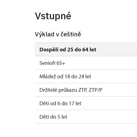
19. 12.
so
Vstupné
20. 12.-26. 12.
26. 12.-31. 12.
po, út, st, č
Výklad v češtině
Dospělí od 25 do 64 let
Senioři 65+
Mládež od 18 do 24 let
Držitelé průkazu ZTP, ZTP/P
Děti od 6 do 17 let
Děti do 5 let
Průvodce držitele průkazu ZTP/P