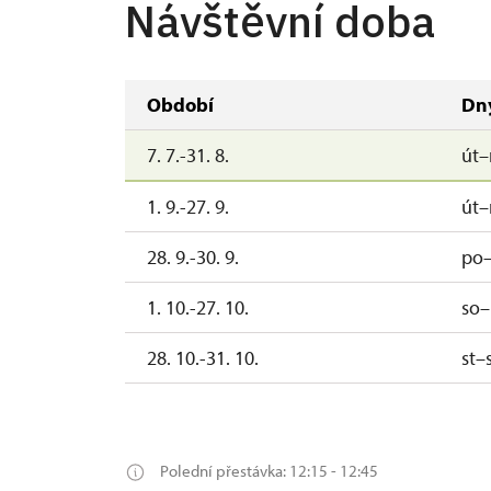
Návštěvní doba
Období
Dn
7. 7.-31. 8.
út–
1. 9.-27. 9.
út–
28. 9.-30. 9.
po–
1. 10.-27. 10.
so–
28. 10.-31. 10.
st–
1. 11.
ne
2. 11.-19. 12.
Polední přestávka: 12:15 - 12:45