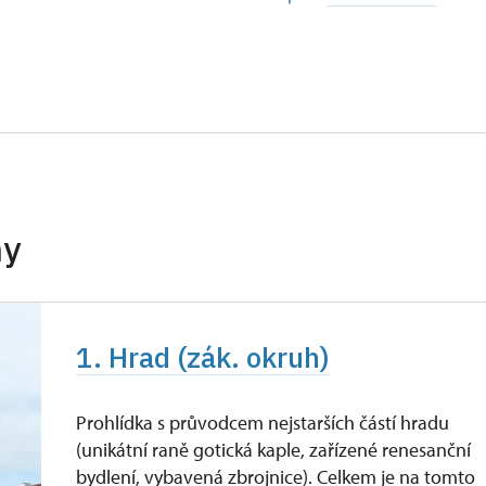
soba na 10 dětí)
zdarma
ro celou skupinu min. 15 osob)
zdarma
neposkytuje se
neposkytuje se
zdarma
hy
zdarma
íslušníci)
zdarma
1. Hrad (zák. okruh)
zdarma
zdarma
Prohlídka s průvodcem nejstarších částí hradu
(unikátní raně gotická kaple, zařízené renesanční
zdarma
bydlení, vybavená zbrojnice). Celkem je na tomto