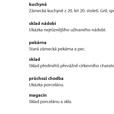
kuchyně
Zámecká kuchyně z 20. let 20. století. Gril, s
sklad nádobí
Ukázka nejrůznějšího užívaného nádobí.
pekárna
Stará zámecká pekárna a pec.
sklad
Sklad předmětů převážně církevního charat
průchozí chodba
Ukázka porcelánu.
magacín
Sklad porcelánu a skla.