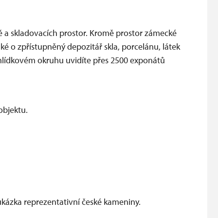
 a skladovacích prostor. Kromě prostor zámecké
aké o zpřístupněný depozitář skla, porcelánu, látek
hlídkovém okruhu uvidíte přes 2500 exponátů
objektu.
ukázka reprezentativní české kameniny.