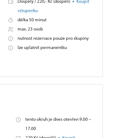
Dospělý / 220,- Kč (dospělí)
Koupit
vstupenku
délka 50 minut
max. 23 osob
nutnost rezervace pouze pro skupiny
lze uplatnit permanentku
tento okruh je dnes otevřen 9.00 –
17.00
220 Kč (dospělí)
Koupit