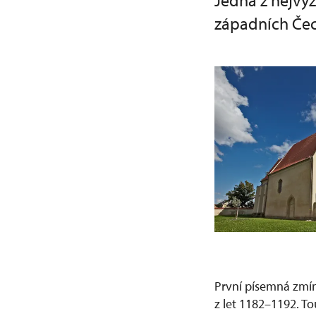
Jedna z nejvý
západních Čec
První písemná zmín
z let 1182–1192. To