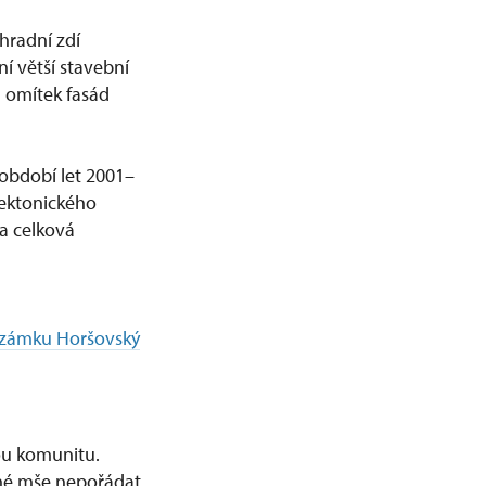
hradní zdí
í větší stavební
h omítek fasád
V období let 2001–
tektonického
a celková
 zámku Horšovský
ou komunitu.
né mše nepořádat.