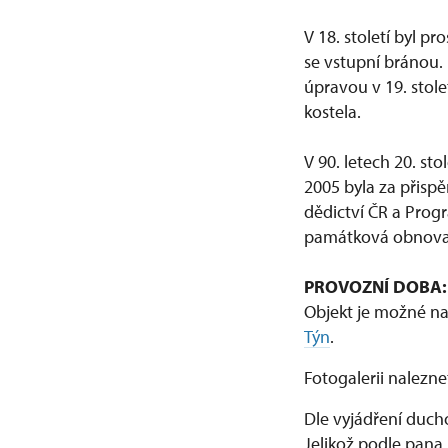
V 18. století byl p
se vstupní bránou. 
úpravou v 19. stol
kostela.
V 90. letech 20. st
2005 byla za přisp
dědictví ČR a Prog
památková obnova a
PROVOZNÍ DOBA:
Objekt je možné na
Týn
.
Fotogalerii nalezn
Dle vyjádření duch
Jelikož podle pana