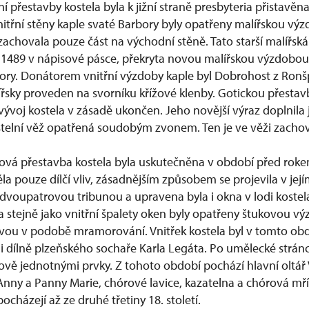
 přestavby kostela byla k jižní straně presbyteria přistavěn
nitřní stěny kaple svaté Barbory byly opatřeny malířskou výz
zachovala pouze část na východní stěně. Tato starší malířsk
e 1489 v nápisové pásce, překryta novou malířskou výzdobou 
bory. Donátorem vnitřní výzdoby kaple byl Dobrohost z Ronš
ířsky proveden na svorníku křížové klenby. Gotickou přesta
ývoj kostela v zásadě ukončen. Jeho novější výraz doplnila 
 kostelní věž opatřená soudobým zvonem. Ten je ve věži zach
hová přestavba kostela byla uskutečněna v období před roke
la pouze dílčí vliv, zásadnějším způsobem se projevila v jejím
dvoupatrovou tribunou a upravena byla i okna v lodi kostela
ela stejně jako vnitřní špalety oken byly opatřeny štukovou 
ou v podobě mramorování. Vnitřek kostela byl v tomto obd
mi dílně plzeňského sochaře Karla Legáta. Po umělecké strán
vě jednotnými prvky. Z tohoto období pochází hlavní oltář 
Anny a Panny Marie, chórové lavice, kazatelna a chórová mříž
ocházejí až ze druhé třetiny 18. století.