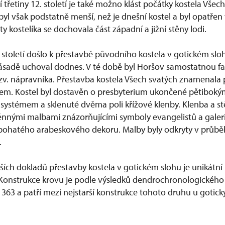
třetiny 12. století je také možno klást počátky kostela Všech
yl však podstatně menší, než je dnešní kostel a byl opatřen
 kostelíka se dochovala část západní a jižní stěny lodi.
. století došlo k přestavbě původního kostela v gotickém sl
 zásadě uchoval dodnes. V té době byl Horšov samostatnou fa
tzv. nápravníka. Přestavba kostela Všech svatých znamenala 
rem. Kostel byl dostavěn o presbyterium ukončené pětibok
systémem a sklenuté dvěma poli křížové klenby. Klenba a st
ěnnými malbami znázorňujícími symboly evangelistů a galeri
bohatého arabeskového dekoru. Malby byly odkryty v průbě
.
ších dokladů přestavby kostela v gotickém slohu je unikátní
 Konstrukce krovu je podle výsledků dendrochronologickéh
363 a patří mezi nejstarší konstrukce tohoto druhu u gotick