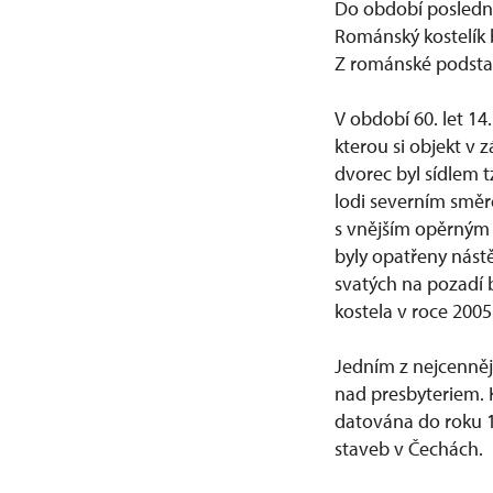
Do období poslední 
Románský kostelík b
Z románské podstaty
V období 60. let 14
kterou si objekt v
dvorec byl sídlem 
lodi severním smě
s vnějším opěrným 
byly opatřeny nást
svatých na pozadí 
kostela v roce 2005
Jedním z nejcenněj
nad presbyteriem.
datována do roku 1
staveb v Čechách.