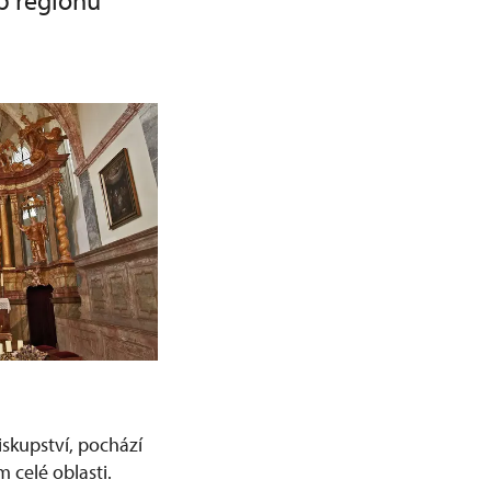
b regionu
skupství, pochází
 celé oblasti.