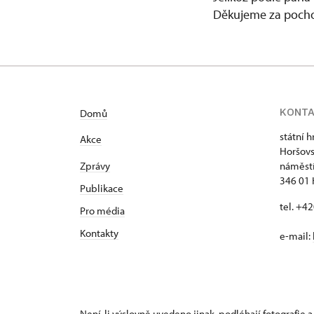
Děkujeme za pocho
KONT
Domů
státní 
Akce
Horšovs
Zprávy
náměstí
346 01 
Publikace
tel. +4
Pro média
Kontakty
e-mail:
Není-li výslovně uvedeno jinak, podléhají fotografie a