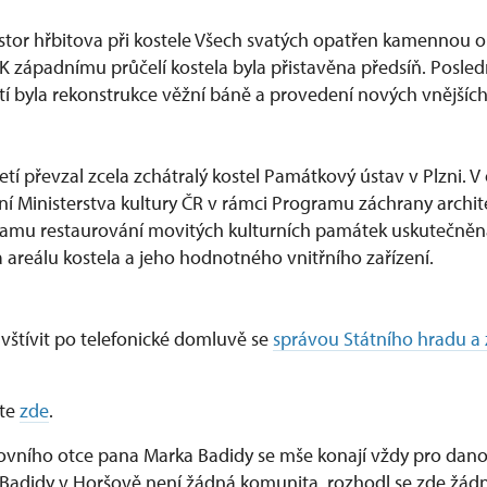
rostor hřbitova při kostele Všech svatých opatřen kamennou o
K západnímu průčelí kostela byla přistavěna předsíň. Posledn
etí byla rekonstrukce věžní báně a provedení nových vnějšíc
oletí převzal zcela zchátralý kostel Památkový ústav v Plzni. 
ění Ministerstva kultury ČR v rámci Programu záchrany archi
ramu restaurování movitých kulturních památek uskutečněn
reálu kostela a jeho hodnotného vnitřního zařízení.
vštívit po telefonické domluvě se
správou Státního hradu a
ete
zde
.
ovního otce pana Marka Badidy se mše konají vždy pro dan
 Badidy v Horšově není žádná komunita, rozhodl se zde žád