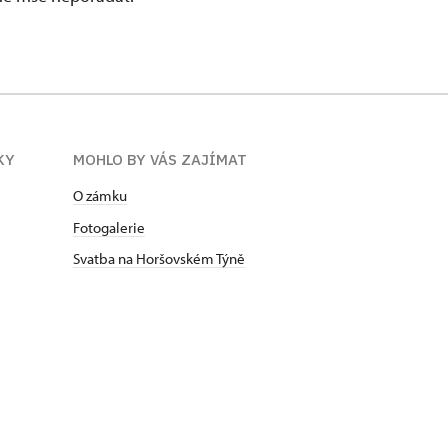
KY
MOHLO BY VÁS ZAJÍMAT
O zámku
Fotogalerie
Svatba na Horšovském Týně