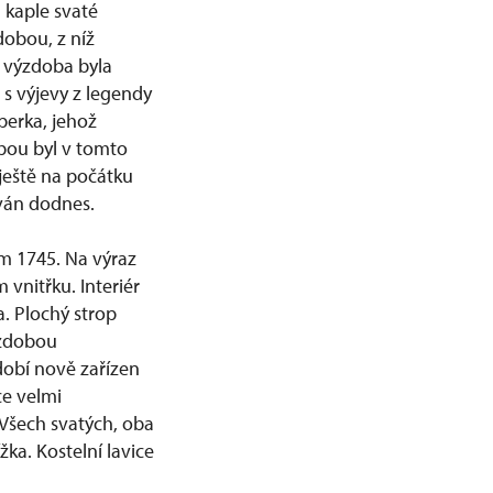
a kaple svaté
dobou, z níž
á výzdoba byla
s výjevy z legendy
perka, jehož
vbou byl v tomto
ještě na počátku
ován dodnes.
m 1745. Na výraz
 vnitřku. Interiér
. Plochý strop
výzdobou
obí nově zařízen
ce velmi
Všech svatých, oba
ka. Kostelní lavice