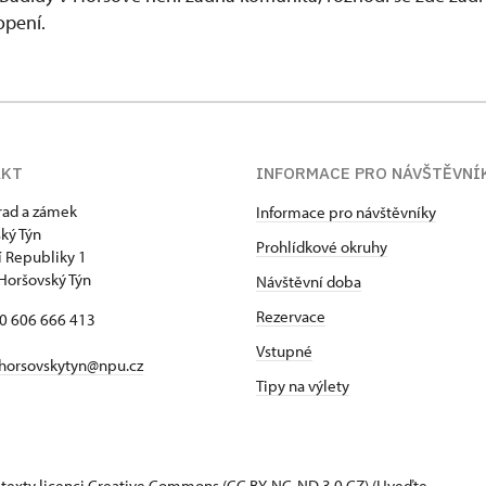
pení.
AKT
INFORMACE PRO NÁVŠTĚVNÍ
hrad a zámek
Informace pro návštěvníky
ký Týn
Prohlídkové okruhy
 Republiky 1
Horšovský Týn
Návštěvní doba
Rezervace
20 606 666 413
Vstupné
horsovskytyn@npu.cz
Tipy na výlety
 texty
licenci Creative Commons
(CC BY-NC-ND 3.0 CZ) (Uveďte