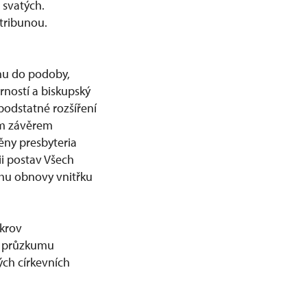
 svatých.
 tribunou.
ohu do podoby,
rností a biskupský
podstatné rozšíření
ým závěrem
ěny presbyteria
i postav Všech
hu obnovy vnitřku
 krov
o průzkumu
ých církevních