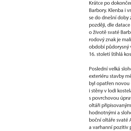
Krátce po dokončení
Barbory. Klenba i v
se do dnešní doby 
později, dle datac
o životě svaté Bar
rodový znak je mal
období půdorysný v
16. století štíhlá
Poslední velká slo
exteriéru stavby mě
byl opatřen novou 
i stěny v lodi kost
s povrchovou úprav
oltáři připisovaný
hodnotnými a sloho
boční oltáře svaté 
a varhanní pozitiv p