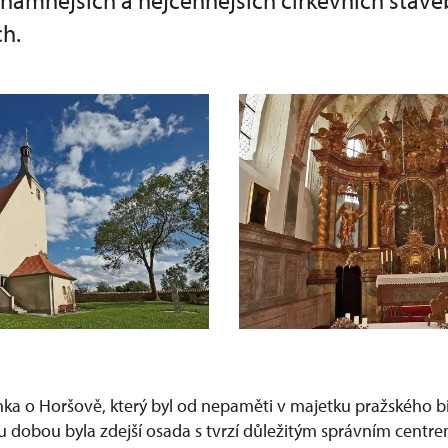
znamnějších a nejcennějších církevních stave
h.
ka o Horšově, který byl od nepaměti v majetku pražského bi
u dobou byla zdejší osada s tvrzí důležitým správním centrem