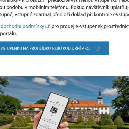
kou podobu v mobilním telefonu. Pokud návštěvník uplatňuj
stupné, vstupné zdarma) předloží doklad při kontrole eVstup
 obchodní podmínky
pro prodej e-vstupenek prostřednic
portálu.
 VSTUPENKU NA PROHLÍDKU NEBO KULTURNÍ AKCI