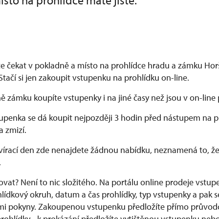
místo na prohlídce máte jisté.
e čekat v pokladně a místo na prohlídce hradu a zámku Hor
 Stačí si jen zakoupit vstupenku na prohlídku on-line.
 zámku koupíte vstupenky i na jiné časy než jsou v on-line 
tupenka se dá koupit nejpozději 3 hodin před nástupem na p
a zmizí.
vírací den zde nenajdete žádnou nabídku, neznamená to, že
.
vat? Není to nic složitého. Na portálu online prodeje vstup
lídkový okruh, datum a čas prohlídky, typ vstupenky a pak se
i pokyny. Zakoupenou vstupenku předložíte přímo průvodc
ohlídky - k prokázání předložíte vytištěnou vstupenku nebo 