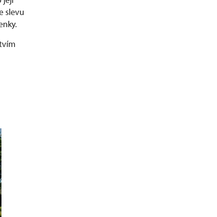
e slevu
enky.
tvím