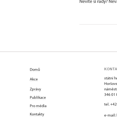
Nevíte si rady? Ne
KONT
Domů
státní 
Akce
Horšovs
Zprávy
náměstí
346 01 
Publikace
tel. +4
Pro média
Kontakty
e-mail: