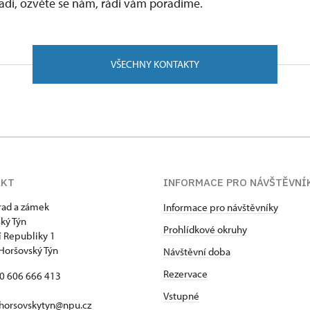
vadí, ozvěte se nám, rádi vám poradíme.
VŠECHNY KONTAKTY
AKT
INFORMACE PRO NÁVŠTĚVNÍ
hrad a zámek
Informace pro návštěvníky
ký Týn
Prohlídkové okruhy
 Republiky 1
Horšovský Týn
Návštěvní doba
Rezervace
20 606 666 413
Vstupné
horsovskytyn@npu.cz