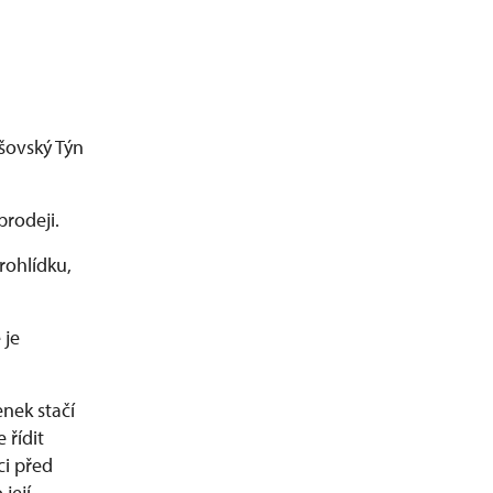
šovský Týn
prodeji.
rohlídku,
 je
enek stačí
 řídit
i před
její