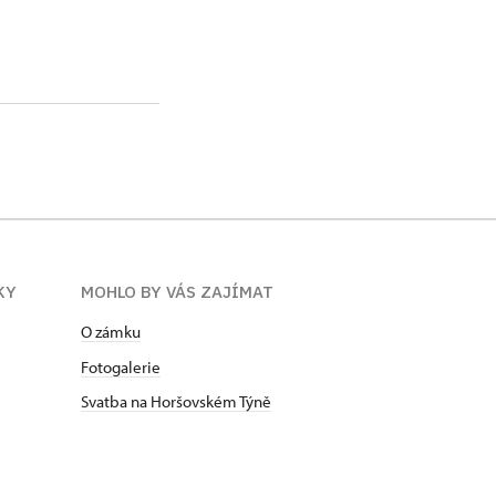
KY
MOHLO BY VÁS ZAJÍMAT
O zámku
Fotogalerie
Svatba na Horšovském Týně