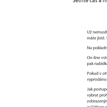
Šetříte čas a 
Už nemusít
máte jisté.
Na pokladně
On-line vs
pak nabídk
Pokud v ot
vyprodáno
Jak postupo
vybrat proh
zobrazeným
začátkem pr