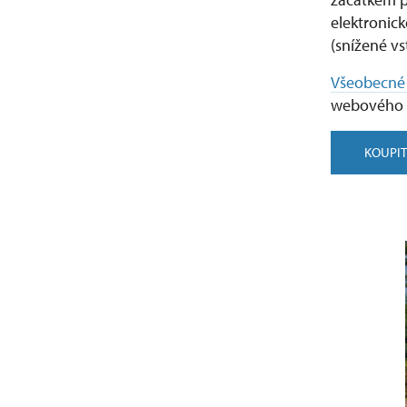
elektronic
(snížené v
Všeobecné
webového 
KOUPIT