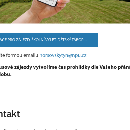
CE PRO ZÁJEZD, ŠKOLNÍ VÝLET, DĚTSKÝ TÁBOR ...
jte formou emailu
horsovskytyn@npu.cz
usové zájezdy vytvoříme čas prohlídky dle Vašeho přán
dobu.
ntakt