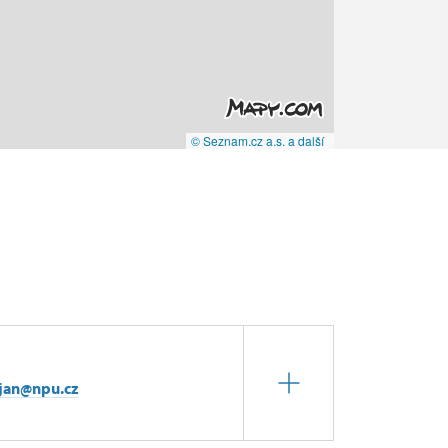
© Seznam.cz a.s. a další
.jan@npu.cz