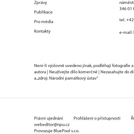
Zprávy
náměstí
346 01 
Publikace
tel. +4
Pro média
Kontakty
e-mail:
Není-li výslovně uvedeno jinak, podléhají fotografie a
autora | Neužívejte dílo komerčně | Nezasahujte do dí
a „zdroj: Národní památkový ústav“
Právní ujednání
Prohlášení o přístupnosti
Ř
webeditor@npu.cz
Provozuje BluePool s.r.o.