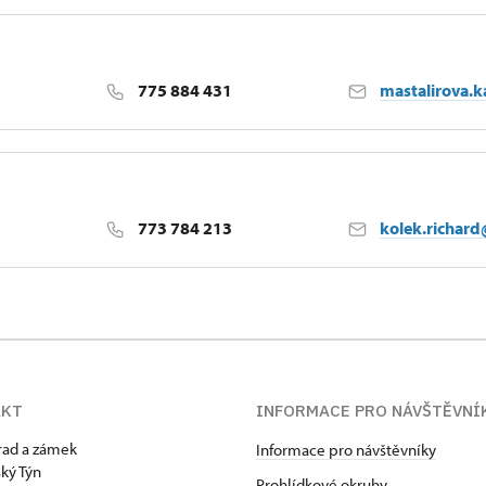
ýn
775 884 431
mastalirova.
ýn
773 784 213
kolek.richar
ýn
AKT
INFORMACE PRO NÁVŠTĚVNÍ
hrad a zámek
Informace pro návštěvníky
ký Týn
Prohlídkové okruhy