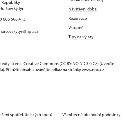
 Republiky 1
Horšovský Týn
Návštěvní doba
Rezervace
20 606 666 413
Vstupné
horsovskytyn@npu.cz
Tipy na výlety
 texty
licenci Creative Commons
(CC BY-NC-ND 3.0 CZ) (Uveďte
la). Při užití obsahu uvádějte odkaz na stránky www.npu.cz
ešení spotřebitelských sporů
Všeobecné obchodní podmínky