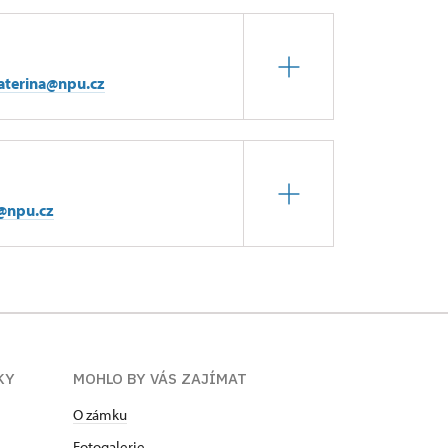
katerina@npu.cz
d@npu.cz
KY
MOHLO BY VÁS ZAJÍMAT
O zámku
Fotogalerie