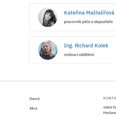
Zámek Horšovský Týn
náměstí Republiky 1/, Horšovský T
Kateřina Maštalířová
pracovník péče o depozitáře
KASTELÁN OBJEKTU
Zámek Horšovský Týn
náměstí Republiky 1/, Horšovský T
Ing. Richard Kolek
vedoucí oddělení
Zámek Horšovský Týn
náměstí Republiky 1/, Horšovský T
vedoucí správy parku
KONT
Domů
státní 
Akce
Horšovs