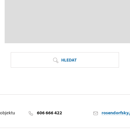
HLEDAT
objektu
606 666 422
rosendorfsky