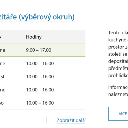
čt, so, ne
10.00 – 15.00
zitáře (výběrový okruh)
Tento ok
y
Hodiny
kuchyně 
prostor 
–ne
9.00 – 17.00
století s
depozitář
–ne
10.00 – 16.00
předmětů
prohlídk
st
10.00 – 16.00
Informace
–ne
10.00 – 16.00
naleznete
so
10.00 – 16.00
VÍCE
10.00 – 16.00
Zobrazit další