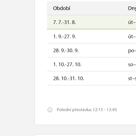
Období
Dn
7. 7.-31. 8.
út
1. 9.-27. 9.
út
28. 9.-30. 9.
po–
1. 10.-27. 10.
so
28. 10.-31. 10.
st–
1. 11.
ne
2. 11.-19. 12.
Polední přestávka: 12:15 - 12:45
19. 12.
so
20. 12.-25. 12.