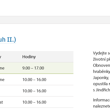
uzavřen
10.00 – 15.00
uzavřen
čt, so, ne
10.00 – 15.00
h II.)
Vydejte s
y
Hodiny
životní p
Obnovená
–ne
9.00 – 17.00
hraběnky
Japonky, 
–ne
10.00 – 16.00
opustila
s Jindřic
10.00 – 16.00
Informace
st
10.00 – 16.00
naleznete