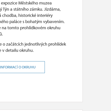
 expozice Městského muzea
ý Týn a státního zámku. Jízdárna,
chodba, historické interiéry
kého paláce s bohatým vybavením.
e na tomto prohlídkovém okruhu
ů.
 o začátcích jednotlivých prohlídek
 v detailu okruhu.
 INFORMACÍ O OKRUHU