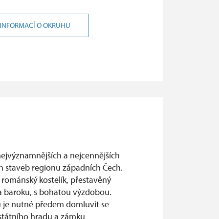
 INFORMACÍ O OKRUHU
nejvýznamnějších a nejcennějších
ch staveb regionu západních Čech.
románský kostelík, přestavěný
 a baroku, s bohatou výzdobou.
 je nutné předem domluvit se
státního hradu a zámku