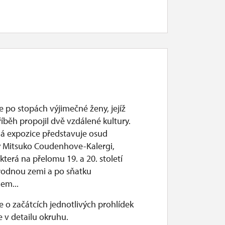
e po stopách výjimečné ženy, jejíž
říběh propojil dvě vzdálené kultury.
 expozice představuje osud
 Mitsuko Coudenhove-Kalergi,
která na přelomu 19. a 20. století
 rodnou zemi a po sňatku
hem...
 o začátcích jednotlivých prohlídek
 v detailu okruhu.