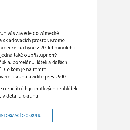
ruh vás zavede do zámecké
a skladovacích prostor. Kromě
zámecké kuchyně z 20. let minulého
e jedná také o zpřístupněný
 skla, porcelánu, látek a dalších
. Celkem je na tomto
ovém okruhu uvidíte přes 2500...
 o začátcích jednotlivých prohlídek
 v detailu okruhu.
 INFORMACÍ O OKRUHU