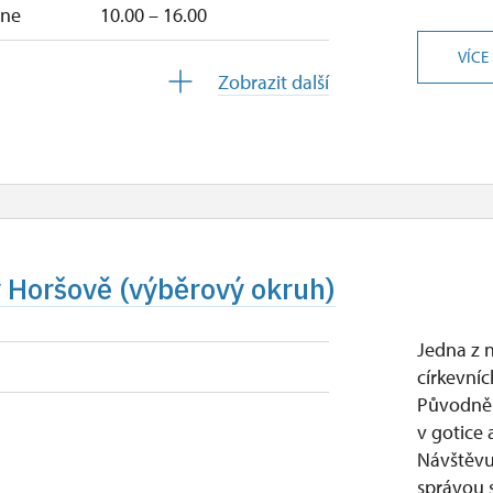
–ne
10.00 – 16.00
VÍCE
10.00 – 16.00
Zobrazit další
10.00 – 16.00
uzavřen
10.00 – 15.00
uzavřen
v Horšově (výběrový okruh)
čt, so, ne
10.00 – 15.00
Jedna z 
církevní
Původně 
v gotice
Návštěvu
správou 