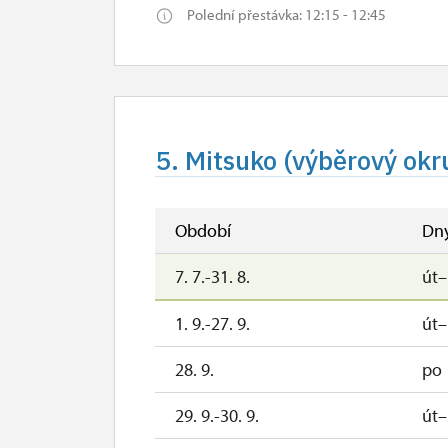
2. 11.-19. 12.
Polední přestávka: 12:15 - 12:45
19. 12.
so
20. 12.-26. 12.
26. 12.-31. 12.
po, út, st, 
5. Mitsuko (výběrový okru
Období
Dn
7. 7.-31. 8.
út
1. 9.-27. 9.
út
28. 9.
po
29. 9.-30. 9.
út–