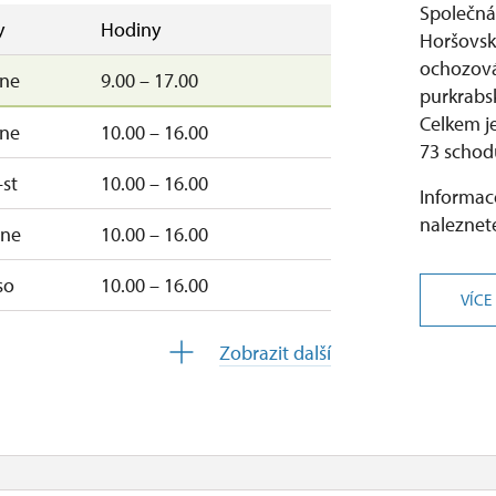
Společná
y
Hodiny
Horšovsk
ochozová 
–ne
9.00 – 17.00
purkrabs
Celkem j
–ne
10.00 – 16.00
73 schod
st
10.00 – 16.00
Informace
naleznete
–ne
10.00 – 16.00
so
10.00 – 16.00
VÍCE
10.00 – 16.00
Zobrazit další
uzavřen
10.00 – 15.00
uzavřen