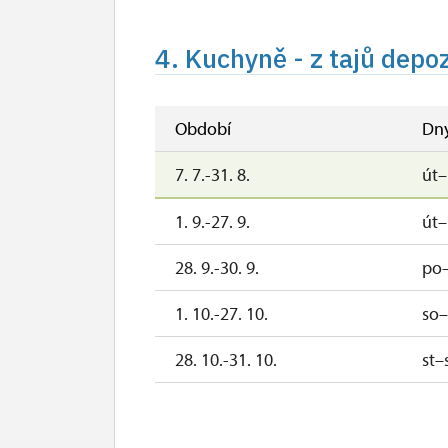
26. 12.-31. 12.
po, út, st, 
4. Kuchyně - z tajů depo
Období
Dn
7. 7.-31. 8.
út
1. 9.-27. 9.
út
28. 9.-30. 9.
po–
1. 10.-27. 10.
so
28. 10.-31. 10.
st–
1. 11.
ne