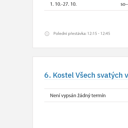
1. 10.-27. 10.
so
28. 10.-31. 10.
st–so
1. 11.
ne
Polední přestávka: 12:15 - 12:45
2. 11.-18. 12.
19. 12.
so
20. 12.-25. 12.
6. Kostel Všech svatých 
26. 12.-31. 12.
po, út, st, 
Není vypsán žádný termín