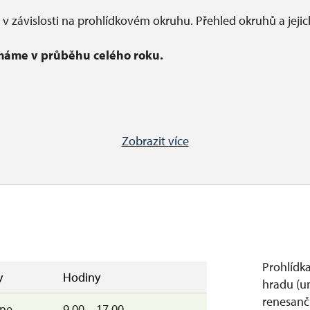
t v závislosti na prohlídkovém okruhu. Přehled okruhů a jeji
ímáme v průběhu celého roku.
Zobrazit více
Prohlídka
y
Hodiny
hradu (un
renesančn
–ne
9.00 – 17.00