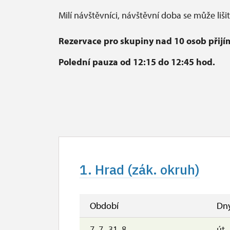
Milí návštěvníci, návštěvní doba se může liši
Rezervace pro skupiny nad 10 osob přij
Polední pauza od 12:15 do 12:45 hod.
1. Hrad (zák. okruh)
Období
Dn
7. 7.-31. 8.
út