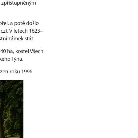
ce zpřístupněným
řel, a poté došlo
cz). V letech 1623–
tní zámek stát.
40 ha, kostel Všech
ského Týna.
zen roku 1996.