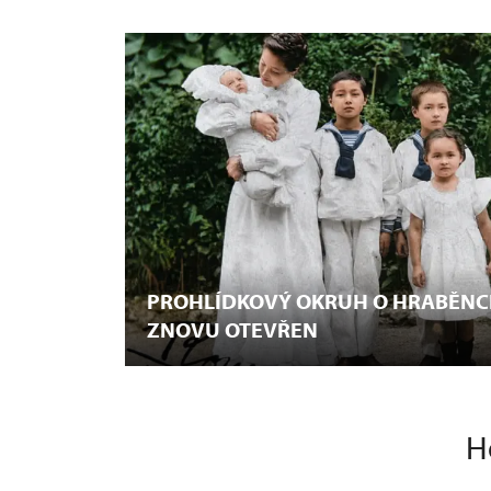
PROHLÍDKOVÝ OKRUH O HRABĚNC
ZNOVU OTEVŘEN
Ho