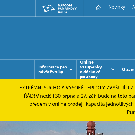
Novinky
A
Online
Informace pro
vstupenky
O zám
návštěvníky
a dárkové
poukazy
EXTRÉMNÍ SUCHO A VYSOKÉ TEPLOTY ZVYŠUJÍ RI
ŘÁD! V neděli 30. srpna a 27. září bude na této 
předem v online prodeji, kapacita jednotlivýc
Pur