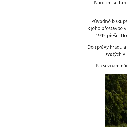
Národní kulturn
Původně biskupsk
k jeho přestavbě v
1945 přešel Ho
Do správy hradu a 
svatých v 
Na seznam nár