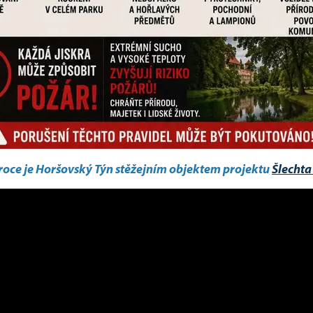
 roce je Horšovský Týn stěžejním objektem projektu
Šlechta