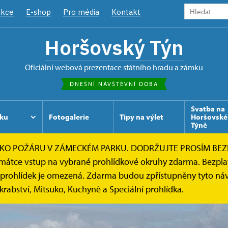
kce
E-shop
Pro média
Kontakt
Horšovský Týn
oficiální webová prezentace státního hradu a zámku
DNEŠNÍ NÁVŠTĚVNÍ DOBA
Svatba na
ku
Fotogalerie
Tipy na výlet
Horšovsk
Týně
ZIKO POŽÁRU V ZÁMECKÉM PARKU. DODRŽUJTE PROSÍM BEZ
památce vstup na vybrané prohlídkové okruhy zdarma. Bezpla
h prohlídek je omezená. Zdarma budou zpřístupněny tyto ná
krabství, Mitsuko, Kuchyně a Speciální prohlídka.