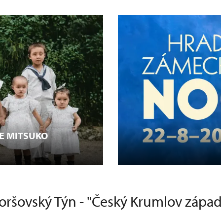
E MITSUKO
ršovský Týn - "Český Krumlov zápa