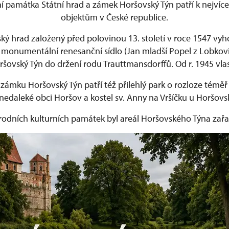
í památka Státní hrad a zámek Horšovský Týn patří k nejví
objektům v České republice.
ý hrad založený před polovinou 13. století v roce 1547 vyho
 monumentální renesanční sídlo (Jan mladší Popel z Lobkovi
ršovský Týn do držení rodu Trauttmansdorffů. Od r. 1945 vlas
zámku Horšovský Týn patří též přilehlý park o rozloze téměř 
nedaleké obci Horšov a kostel sv. Anny na Vršíčku u Horšov
odních kulturních památek byl areál Horšovského Týna zařa