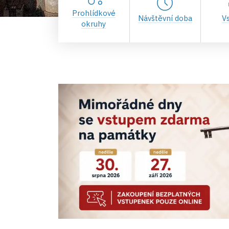
Prohlídkové
Návštěvní doba
V
okruhy