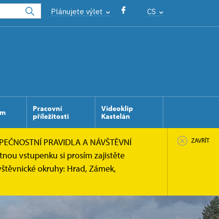
Plánujete výlet
CS
Pracovní
Videoklip
ém
příležitosti
Kastelán
PEČNOSTNÍ PRAVIDLA A NÁVŠTĚVNÍ
ZAVŘÍT
tnou vstupenku si prosím zajistěte
vštěvnické okruhy: Hrad, Zámek,