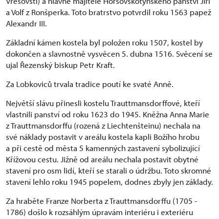
Vřesovští) a hlavně majitelé Horšovskotýnského panství Jiří
a Volf z Ronšperka. Toto bratrstvo potvrdil roku 1563 papež
Alexandr III.
Základní kámen kostela byl položen roku 1507, kostel by
dokončen a slavnostně vysvěcen 5. dubna 1516. Svěcení se
ujal Řezenský biskup Petr Kraft.
Za Lobkoviců trvala tradice poutí ke svaté Anně.
Největší slávu přinesli kostelu Trauttmansdorffové, kteří
vlastnili panství od roku 1623 do 1945. Kněžna Anna Marie
z Trauttmansdorffu (rozená z Liechtenšteinu) nechala na
své náklady postavit v areálu kostela kapli Božího hrobu
a při cestě od města 5 kamenných zastavení sybolizující
Křížovou cestu. Jižně od areálu nechala postavit obytné
stavení pro osm lidí, kteří se starali o údržbu. Toto skromné
stavení lehlo roku 1945 popelem, dodnes zbyly jen základy.
Za hraběte Franze Norberta z Trauttmansdorffu (1705 -
1786) došlo k rozsáhlým úpravám interiéru i exteriéru