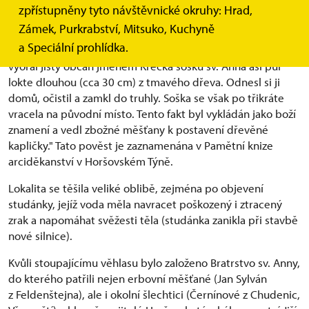
zpřístupněny tyto návštěvnické okruhy: Hrad,
Zámek, Purkrabství, Mitsuko, Kuchyně
a Speciální prohlídka.
"Koncem 15. století na poli v místech dnešního kostela
vyoral jistý občan jménem Křečka sošku sv. Anna asi půl
lokte dlouhou (cca 30 cm) z tmavého dřeva. Odnesl si ji
domů, očistil a zamkl do truhly. Soška se však po třikráte
vracela na původní místo. Tento fakt byl vykládán jako boží
znamení a vedl zbožné měšťany k postavení dřevěné
kapličky." Tato pověst je zaznamenána v Pamětní knize
arciděkanství v Horšovském Týně.
Lokalita se těšila veliké oblibě, zejména po objevení
studánky, jejíž voda měla navracet poškozený i ztracený
zrak a napomáhat svěžesti těla (studánka zanikla při stavbě
nové silnice).
Kvůli stoupajícímu věhlasu bylo založeno Bratrstvo sv. Anny,
do kterého patřili nejen erbovní měšťané (Jan Sylván
z Feldenštejna), ale i okolní šlechtici (Černínové z Chudenic,