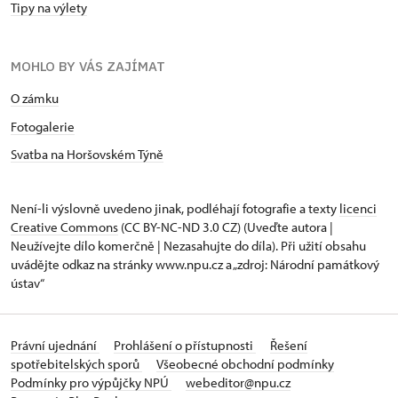
Tipy na výlety
MOHLO BY VÁS ZAJÍMAT
O zámku
Fotogalerie
Svatba na Horšovském Týně
Není-li výslovně uvedeno jinak, podléhají fotografie a texty
licenci
Creative Commons
(CC BY-NC-ND 3.0 CZ) (Uveďte autora |
Neužívejte dílo komerčně | Nezasahujte do díla). Při užití obsahu
uvádějte odkaz na stránky www.npu.cz a „zdroj: Národní památkový
ústav“
Právní ujednání
Prohlášení o přístupnosti
Řešení
spotřebitelských sporů
Všeobecné obchodní podmínky
Podmínky pro výpůjčky NPÚ
webeditor@npu.cz