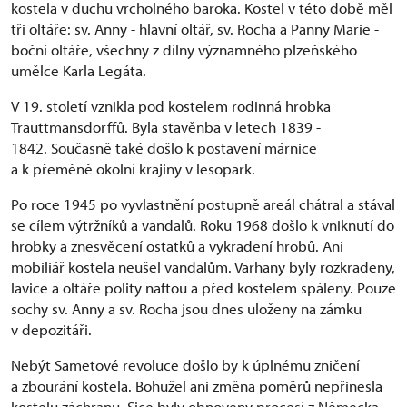
kostela v duchu vrcholného baroka. Kostel v této době měl
tři oltáře: sv. Anny - hlavní oltář, sv. Rocha a Panny Marie -
boční oltáře, všechny z dílny významného plzeňského
umělce Karla Legáta.
V 19. století vznikla pod kostelem rodinná hrobka
Trauttmansdorffů. Byla stavěnba v letech 1839 -
1842. Současně také došlo k postavení márnice
a k přeměně okolní krajiny v lesopark.
Po roce 1945 po vyvlastnění postupně areál chátral a stával
se cílem výtržníků a vandalů. Roku 1968 došlo k vniknutí do
hrobky a znesvěcení ostatků a vykradení hrobů. Ani
mobiliář kostela neušel vandalům. Varhany byly rozkradeny,
lavice a oltáře polity naftou a před kostelem spáleny. Pouze
sochy sv. Anny a sv. Rocha jsou dnes uloženy na zámku
v depozitáři.
Nebýt Sametové revoluce došlo by k úplnému zničení
a zbourání kostela. Bohužel ani změna poměrů nepřinesla
kostelu záchranu. Sice byly obnoveny procesí z Německa