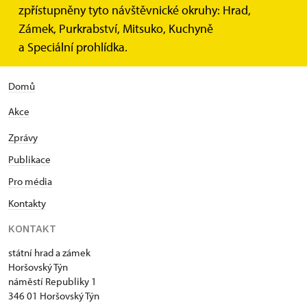
zpřístupněny tyto návštěvnické okruhy: Hrad,
Zámek, Purkrabství, Mitsuko, Kuchyně
a Speciální prohlídka.
Domů
Akce
Zprávy
Publikace
Pro média
Kontakty
KONTAKT
státní hrad a zámek
Horšovský Týn
náměstí Republiky 1
346 01 Horšovský Týn