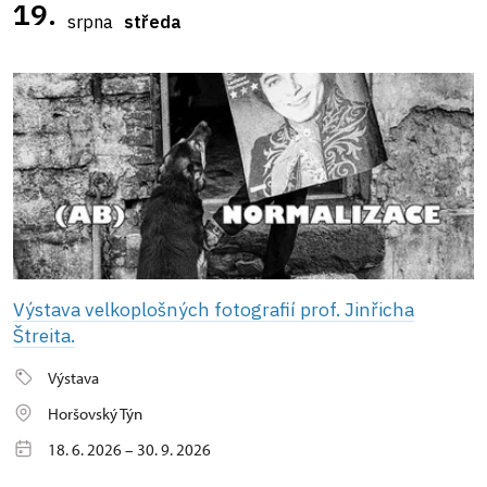
19.
srpna
středa
Výstava velkoplošných fotografií prof. Jinřicha
Štreita.
Výstava
Horšovský Týn
18. 6. 2026 – 30. 9. 2026