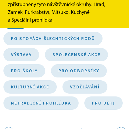
zpřístupněny tyto návštěvnické okruhy: Hrad,
Kategorie akcí
Zámek, Purkrabství, Mitsuko, Kuchyně
a Speciální prohlídka.
VŠE
PO STOPÁCH ŠLECHTICKÝCH RODŮ
VÝSTAVA
SPOLEČENSKÉ AKCE
PRO ŠKOLY
PRO ODBORNÍKY
KULTURNÍ AKCE
VZDĚLÁVÁNÍ
NETRADIČNÍ PROHLÍDKA
PRO DĚTI