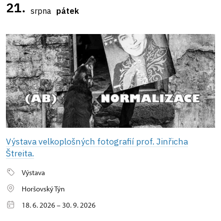
21.
srpna
pátek
Výstava velkoplošných fotografií prof. Jinřicha
Štreita.
Výstava
Horšovský Týn
18. 6. 2026 – 30. 9. 2026