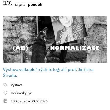
17.
srpna
pondělí
Výstava velkoplošných fotografií prof. Jinřicha
Štreita.
Výstava
Horšovský Týn
18. 6. 2026 – 30. 9. 2026