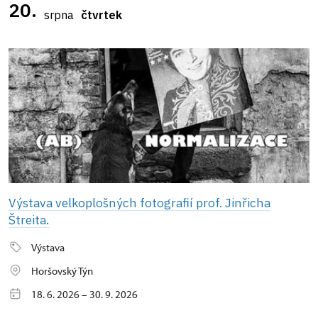
20.
srpna
čtvrtek
Výstava velkoplošných fotografií prof. Jinřicha
Štreita.
Výstava
Horšovský Týn
18. 6. 2026 – 30. 9. 2026