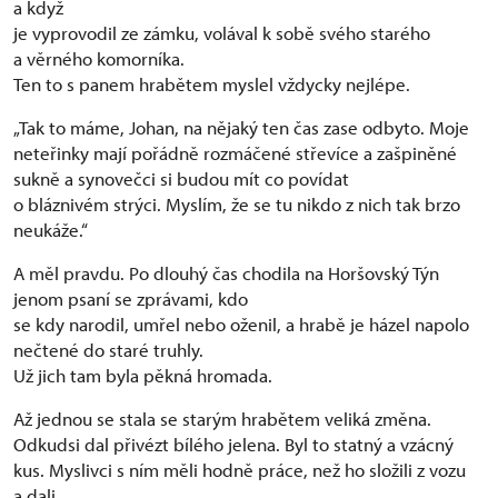
a když
je vyprovodil ze zámku, volával k sobě svého starého
a věrného komorníka.
Ten to s panem hrabětem myslel vždycky nejlépe.
„Tak to máme, Johan, na nějaký ten čas zase odbyto. Moje
neteřinky mají pořádně rozmáčené střevíce a zašpiněné
sukně a synovečci si budou mít co povídat
o bláznivém strýci. Myslím, že se tu nikdo z nich tak brzo
neukáže.“
A měl pravdu. Po dlouhý čas chodila na Horšovský Týn
jenom psaní se zprávami, kdo
se kdy narodil, umřel nebo oženil, a hrabě je házel napolo
nečtené do staré truhly.
Už jich tam byla pěkná hromada.
Až jednou se stala se starým hrabětem veliká změna.
Odkudsi dal přivézt bílého jelena. Byl to statný a vzácný
kus. Myslivci s ním měli hodně práce, než ho složili z vozu
a dali