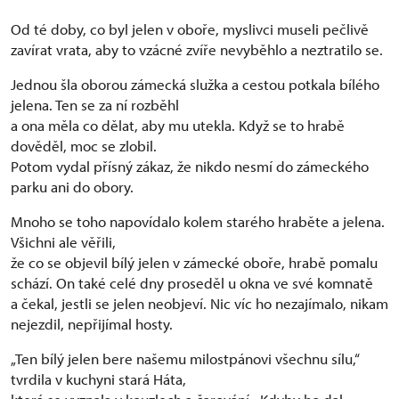
Od té doby, co byl jelen v oboře, myslivci museli pečlivě
zavírat vrata, aby to vzácné zvíře nevyběhlo a neztratilo se.
Jednou šla oborou zámecká služka a cestou potkala bílého
jelena. Ten se za ní rozběhl
a ona měla co dělat, aby mu utekla. Když se to hrabě
dověděl, moc se zlobil.
Potom vydal přísný zákaz, že nikdo nesmí do zámeckého
parku ani do obory.
Mnoho se toho napovídalo kolem starého hraběte a jelena.
Všichni ale věřili,
že co se objevil bílý jelen v zámecké oboře, hrabě pomalu
schází. On také celé dny proseděl u okna ve své komnatě
a čekal, jestli se jelen neobjeví. Nic víc ho nezajímalo, nikam
nejezdil, nepřijímal hosty.
„Ten bílý jelen bere našemu milostpánovi všechnu sílu,“
tvrdila v kuchyni stará Háta,