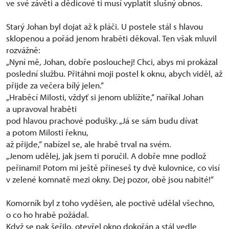
ve své závěti a dědicové ti musí vyplatit slušný obnos.
Starý Johan byl dojat až k pláči. U postele stál s hlavou
sklopenou a pořád jenom hraběti děkoval. Ten však mluvil
rozvážně:
„Nyní mě, Johan, dobře poslouchej! Chci, abys mi prokázal
poslední službu. Přitáhni moji postel k oknu, abych viděl, až
přijde za večera bílý jelen.“
„Hraběcí Milosti, vždyť si jenom ublížíte,“ naříkal Johan
a upravoval hraběti
pod hlavou prachové podušky. „Já se sám budu dívat
a potom Milosti řeknu,
až přijde,“ nabízel se, ale hrabě trval na svém.
„Jenom udělej, jak jsem ti poručil. A dobře mne podlož
peřinami! Potom mi ještě přineseš ty dvě kulovnice, co visí
v zelené komnatě mezi okny. Dej pozor, obě jsou nabité!“
Komorník byl z toho vyděšen, ale poctivě udělal všechno,
o co ho hrabě požádal.
Když se pak šeřilo, otevřel okno dokořán a stál vedle