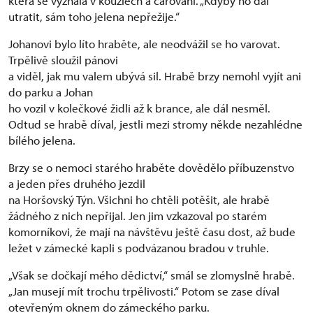
která se vyznala v kouzlech a čarování. „Kdyby ho dal
utratit, sám toho jelena nepřežije.“
Johanovi bylo líto hraběte, ale neodvážil se ho varovat.
Trpělivě sloužil pánovi
a viděl, jak mu valem ubývá sil. Hrabě brzy nemohl vyjít ani
do parku a Johan
ho vozil v kolečkové židli až k brance, ale dál nesměl.
Odtud se hrabě díval, jestli mezi stromy někde nezahlédne
bílého jelena.
Brzy se o nemoci starého hraběte dovědělo příbuzenstvo
a jeden přes druhého jezdil
na Horšovský Týn. Všichni ho chtěli potěšit, ale hrabě
žádného z nich nepřijal. Jen jim vzkazoval po starém
komorníkovi, že mají na návštěvu ještě času dost, až bude
ležet v zámecké kapli s podvázanou bradou v truhle.
„Však se dočkají mého dědictví,“ smál se zlomyslně hrabě.
„Jan musejí mít trochu trpělivosti.“ Potom se zase díval
otevřeným oknem do zámeckého parku.