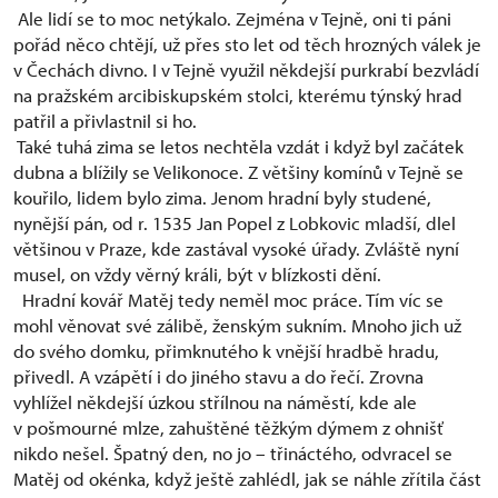
Ale lidí se to moc netýkalo. Zejména v Tejně, oni ti páni
pořád něco chtějí, už přes sto let od těch hrozných válek je
v Čechách divno. I v Tejně využil někdejší purkrabí bezvládí
na pražském arcibiskupském stolci, kterému týnský hrad
patřil a přivlastnil si ho.
Také tuhá zima se letos nechtěla vzdát i když byl začátek
dubna a blížily se Velikonoce. Z většiny komínů v Tejně se
kouřilo, lidem bylo zima. Jenom hradní byly studené,
nynější pán, od r. 1535 Jan Popel z Lobkovic mladší, dlel
většinou v Praze, kde zastával vysoké úřady. Zvláště nyní
musel, on vždy věrný králi, být v blízkosti dění.
Hradní kovář Matěj tedy neměl moc práce. Tím víc se
mohl věnovat své zálibě, ženským sukním. Mnoho jich už
do svého domku, přimknutého k vnější hradbě hradu,
přivedl. A vzápětí i do jiného stavu a do řečí. Zrovna
vyhlížel někdejší úzkou střílnou na náměstí, kde ale
v pošmourné mlze, zahuštěné těžkým dýmem z ohnišť
nikdo nešel. Špatný den, no jo – třináctého, odvracel se
Matěj od okénka, když ještě zahlédl, jak se náhle zřítila část