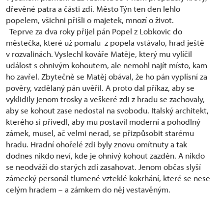
dřevěné patra a části zdí. Město Týn ten den lehlo
popelem, všichni přišli o majetek, mnozí o život.
Teprve za dva roky přijel pán Popel z Lobkovic do
městečka, které už pomalu z popela vstávalo, hrad ještě
v rozvalinách. Vyslechl kováře Matěje, který mu vylíčil
událost s ohnivým kohoutem, ale nemohl najít místo, kam
ho zavřel. Zbytečně se Matěj obával, že ho pán vyplísní za
pověry, vzdělaný pán uvěřil. A proto dal příkaz, aby se
vyklidily jenom trosky a veškeré zdi z hradu se zachovaly,
aby se kohout zase nedostal na svobodu. Italský architekt,
kterého si přivedl, aby mu postavil moderní a pohodlný
zámek, musel, ač velmi nerad, se přizpůsobit starému
hradu. Hradní ohořelé zdi byly znovu omítnuty a tak
dodnes nikdo neví, kde je ohnivý kohout zazděn. A nikdo
se neodváží do starých zdí zasahovat. Jenom občas slyší
zámecký personál tlumené vzteklé kokrhání, které se nese
celým hradem – a zámkem do něj vestavěným.