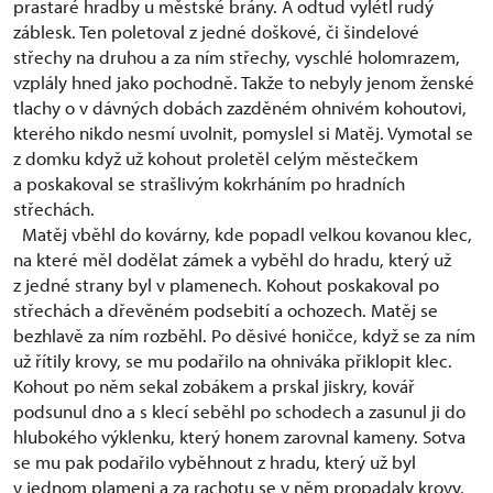
prastaré hradby u městské brány. A odtud vylétl rudý
záblesk. Ten poletoval z jedné doškové, či šindelové
střechy na druhou a za ním střechy, vyschlé holomrazem,
vzplály hned jako pochodně. Takže to nebyly jenom ženské
tlachy o v dávných dobách zazděném ohnivém kohoutovi,
kterého nikdo nesmí uvolnit, pomyslel si Matěj. Vymotal se
z domku když už kohout proletěl celým městečkem
a poskakoval se strašlivým kokrháním po hradních
střechách.
Matěj vběhl do kovárny, kde popadl velkou kovanou klec,
na které měl dodělat zámek a vyběhl do hradu, který už
z jedné strany byl v plamenech. Kohout poskakoval po
střechách a dřevěném podsebití a ochozech. Matěj se
bezhlavě za ním rozběhl. Po děsivé honičce, když se za ním
už řítily krovy, se mu podařilo na ohniváka přiklopit klec.
Kohout po něm sekal zobákem a prskal jiskry, kovář
podsunul dno a s klecí seběhl po schodech a zasunul ji do
hlubokého výklenku, který honem zarovnal kameny. Sotva
se mu pak podařilo vyběhnout z hradu, který už byl
v jednom plameni a za rachotu se v něm propadaly krovy,