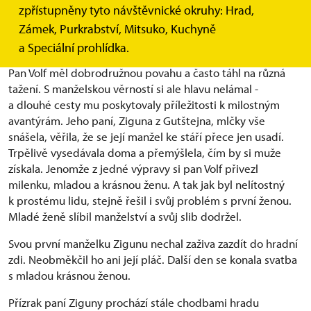
zpřístupněny tyto návštěvnické okruhy: Hrad,
šlechtou oblíben. Dokonce stanul i před soudem v Plzni,
Zámek, Purkrabství, Mitsuko, Kuchyně
odkud si odnesl doporučení, aby s lidem přece jenom
jednal lépe. Ostatně kdo by stál o nepokoje a vzpoury.
a Speciální prohlídka.
Pan Volf měl dobrodružnou povahu a často táhl na různá
tažení. S manželskou věrností si ale hlavu nelámal -
a dlouhé cesty mu poskytovaly příležitosti k milostným
avantýrám. Jeho paní, Ziguna z Gutštejna, mlčky vše
snášela, věřila, že se její manžel ke stáří přece jen usadí.
Trpělivě vysedávala doma a přemýšlela, čím by si muže
získala. Jenomže z jedné výpravy si pan Volf přivezl
milenku, mladou a krásnou ženu. A tak jak byl nelítostný
k prostému lidu, stejně řešil i svůj problém s první ženou.
Mladé ženě slíbil manželství a svůj slib dodržel.
Svou první manželku Zigunu nechal zaživa zazdít do hradní
zdi. Neobměkčil ho ani její pláč. Další den se konala svatba
s mladou krásnou ženou.
Přízrak paní Ziguny prochází stále chodbami hradu