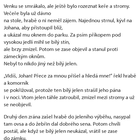
Venku se smrákalo, ale ještě bylo rozeznat keře a stromy.
Večeře byla už dávno
na stole, hrabě o ni neměl zájem. Najednou strnul, kývl na
Johana, aby přistoupil blíž,
a ukázal mu oknem do parku. Za psím příkopem pod
vysokou jedlí mihl se bílý stín,
ale brzy zmizel. Potom se zase objevil a stanul proti
zámeckým oknům.
Nebyl to nikdo jiný než bílý jelen.
„Vidíš, Johan! Přece za mnou přišel a hledá mne!“ řekl hrabě
a komorník
se pokřižoval, protože ten bílý jelen strašil jeho pána
i v noci. Vtom jelen táhle zatroubil, zmizel mezi stromy a už
se neobjevil.
Druhý den zrána zašel hrabě do jeleního výběhu, nasypal
tam ovsa a do žebřin dal dobrého sena. Potom chvíli
postál, ale když se bílý jelen neukázal, vrátil se zase
do zámku.