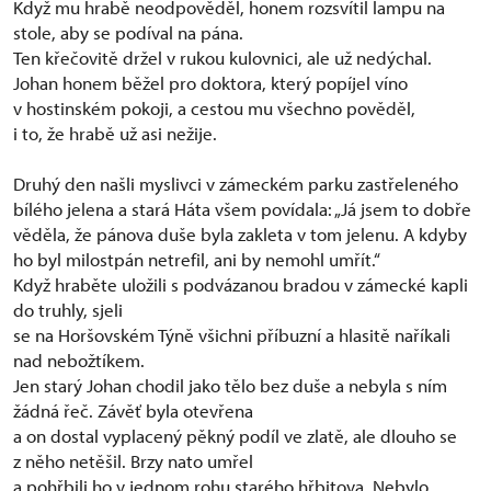
Když mu hrabě neodpověděl, honem rozsvítil lampu na
stole, aby se podíval na pána.
Ten křečovitě držel v rukou kulovnici, ale už nedýchal.
Johan honem běžel pro doktora, který popíjel víno
v hostinském pokoji, a cestou mu všechno pověděl,
i to, že hrabě už asi nežije.
Druhý den našli myslivci v zámeckém parku zastřeleného
bílého jelena a stará Háta všem povídala: „Já jsem to dobře
věděla, že pánova duše byla zakleta v tom jelenu. A kdyby
ho byl milostpán netrefil, ani by nemohl umřít.“
Když hraběte uložili s podvázanou bradou v zámecké kapli
do truhly, sjeli
se na Horšovském Týně všichni příbuzní a hlasitě naříkali
nad nebožtíkem.
Jen starý Johan chodil jako tělo bez duše a nebyla s ním
žádná řeč. Závěť byla otevřena
a on dostal vyplacený pěkný podíl ve zlatě, ale dlouho se
z něho netěšil. Brzy nato umřel
a pohřbili ho v jednom rohu starého hřbitova. Nebylo