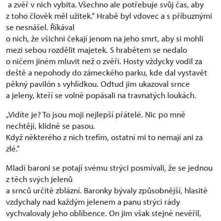
a zvěř v nich vybita. Všechno ale potřebuje svůj čas, aby
z toho člověk měl užitek.“ Hrabě byl vdovec a s příbuznými
se nesnášel. Říkával
o nich, že všichni čekají jenom na jeho smrt, aby si mohli
mezi sebou rozdělit majetek. S hrabětem se nedalo
o ničem jiném mluvit než o zvěři. Hosty vždycky vodil za
deště a nepohody do zámeckého parku, kde dal vystavět
pěkný pavilón s vyhlídkou. Odtud jim ukazoval srnce
a jeleny, kteří se volně popásali na travnatých loukách.
„Vidíte je? To jsou moji nejlepší přátelé. Nic po mně
nechtějí, klidně se pasou.
Když některého z nich trefím, ostatní mi to nemají ani za
zlé.“
Mladí baroni se potají svému strýci posmívali, že se jednou
z těch svých jelenů
a srnců určitě zblázní. Baronky bývaly způsobnější, hlasitě
vzdychaly nad každým jelenem a panu strýci rády
vychvalovaly jeho oblíbence. On jim však stejně nevěřil,