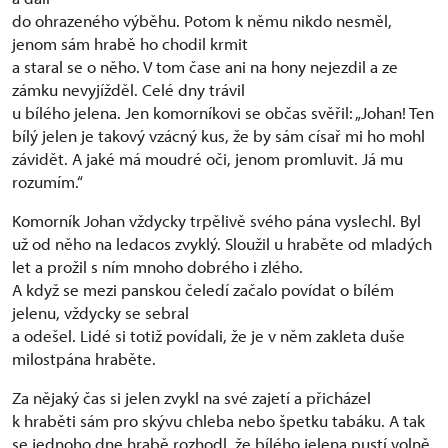
do ohrazeného výběhu. Potom k němu nikdo nesměl,
jenom sám hrabě ho chodil krmit
a staral se o něho. V tom čase ani na hony nejezdil a ze
zámku nevyjížděl. Celé dny trávil
u bílého jelena. Jen komorníkovi se občas svěřil: „Johan! Ten
bílý jelen je takový vzácný kus, že by sám císař mi ho mohl
závidět. A jaké má moudré oči, jenom promluvit. Já mu
rozumím.“
Komorník Johan vždycky trpělivě svého pána vyslechl. Byl
už od něho na ledacos zvyklý. Sloužil u hraběte od mladých
let a prožil s ním mnoho dobrého i zlého.
A když se mezi panskou čeledí začalo povídat o bílém
jelenu, vždycky se sebral
a odešel. Lidé si totiž povídali, že je v něm zakleta duše
milostpána hraběte.
Za nějaký čas si jelen zvykl na své zajetí a přicházel
k hraběti sám pro skývu chleba nebo špetku tabáku. A tak
se jednoho dne hrabě rozhodl, že bílého jelena pustí volně