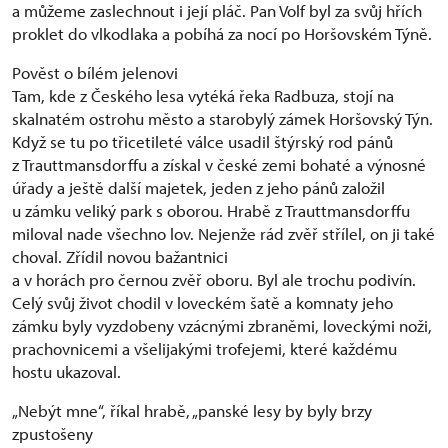
a můžeme zaslechnout i její pláč. Pan Volf byl za svůj hřích
proklet do vlkodlaka a pobíhá za nocí po Horšovském Týně.
Pověst o bílém jelenovi
Tam, kde z Českého lesa vytéká řeka Radbuza, stojí na
skalnatém ostrohu město a starobylý zámek Horšovský Týn.
Když se tu po třicetileté válce usadil štýrský rod pánů
z Trauttmansdorffu a získal v české zemi bohaté a výnosné
úřady a ještě další majetek, jeden z jeho pánů založil
u zámku veliký park s oborou. Hrabě z Trauttmansdorffu
miloval nade všechno lov. Nejenže rád zvěř střílel, on ji také
choval. Zřídil novou bažantnici
a v horách pro černou zvěř oboru. Byl ale trochu podivín.
Celý svůj život chodil v loveckém šatě a komnaty jeho
zámku byly vyzdobeny vzácnými zbraněmi, loveckými noži,
prachovnicemi a všelijakými trofejemi, které každému
hostu ukazoval.
„Nebýt mne“, říkal hrabě, „panské lesy by byly brzy
zpustošeny