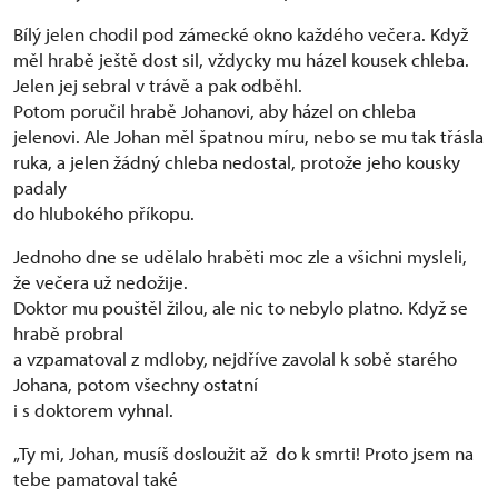
Bílý jelen chodil pod zámecké okno každého večera. Když
měl hrabě ještě dost sil, vždycky mu házel kousek chleba.
Jelen jej sebral v trávě a pak odběhl.
Potom poručil hrabě Johanovi, aby házel on chleba
jelenovi. Ale Johan měl špatnou míru, nebo se mu tak třásla
ruka, a jelen žádný chleba nedostal, protože jeho kousky
padaly
do hlubokého příkopu.
Jednoho dne se udělalo hraběti moc zle a všichni mysleli,
že večera už nedožije.
Doktor mu pouštěl žilou, ale nic to nebylo platno. Když se
hrabě probral
a vzpamatoval z mdloby, nejdříve zavolal k sobě starého
Johana, potom všechny ostatní
i s doktorem vyhnal.
„Ty mi, Johan, musíš dosloužit až do k smrti! Proto jsem na
tebe pamatoval také