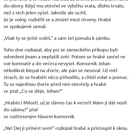
do obory. Když mu otevřel ve výběhu vrata, dloho trvalo,
než z nich jelen vyšel. Jakmile ale ucítil,
že je volný, rozběhl se a zmizel mezi stromy. Hrabě
se spokojeně usmál.
„Však ty se ještě vrátíš,“ a sám šel pomalu k zámku.
Toho dne rozkázal, aby psi ze zámeckého příkopu byli
odvedeni jinam a neplašili zvěř. Potom se hrabě zavřel ve
své komnatě a do večera nevyšel. Komorník Johan
několikrát klepal na dveře, ale pán se neozval. Už měl
strach, že se hraběti něco přihodilo, a chtěl volat o pomoc.
Tu se najednou dveře před ním otevřely a hrabě
se ptal: „Co se děje, Johan?“
„Hraběcí Milosti, už je dávno čas k večeři! Mám ji dát nosit
do salónu?“ ptal
se roztřeseným hlasem komorník.
„Ne! Dej ji přinést sem!“ rozkázal hrabě a přistoupil k oknu.