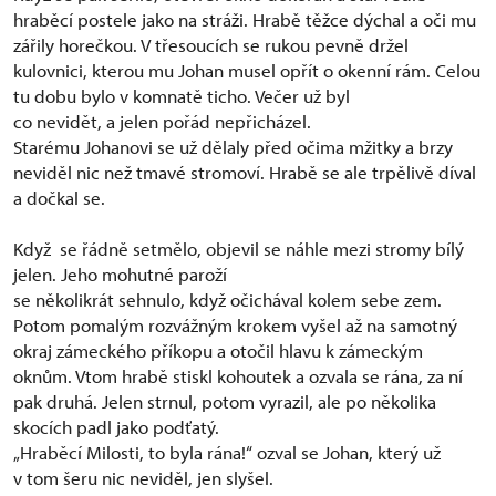
hraběcí postele jako na stráži. Hrabě těžce dýchal a oči mu
zářily horečkou. V třesoucích se rukou pevně držel
kulovnici, kterou mu Johan musel opřít o okenní rám. Celou
tu dobu bylo v komnatě ticho. Večer už byl
co nevidět, a jelen pořád nepřicházel.
Starému Johanovi se už dělaly před očima mžitky a brzy
neviděl nic než tmavé stromoví. Hrabě se ale trpělivě díval
a dočkal se.
Když se řádně setmělo, objevil se náhle mezi stromy bílý
jelen. Jeho mohutné paroží
se několikrát sehnulo, když očichával kolem sebe zem.
Potom pomalým rozvážným krokem vyšel až na samotný
okraj zámeckého příkopu a otočil hlavu k zámeckým
oknům. Vtom hrabě stiskl kohoutek a ozvala se rána, za ní
pak druhá. Jelen strnul, potom vyrazil, ale po několika
skocích padl jako podťatý.
„Hraběcí Milosti, to byla rána!“ ozval se Johan, který už
v tom šeru nic neviděl, jen slyšel.