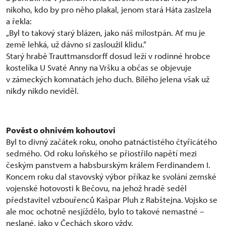
nikoho, kdo by pro něho plakal, jenom stará Háta zaslzela
a řekla:
„Byl to takový starý blázen, jako náš milostpán. Ať mu je
země lehká, už dávno si zasloužil klidu.“
Starý hrabě Trauttmansdorff dosud leží v rodinné hrobce
kostelíka U Svaté Anny na Vršku a občas se objevuje
v zámeckých komnatách jeho duch. Bílého jelena však už
nikdy nikdo neviděl.
Pověst o ohnivém kohoutovi
Byl to divný začátek roku, onoho patnáctistého čtyřicátého
sedmého. Od roku loňského se přiostřilo napětí mezi
českým panstvem a habsburským králem Ferdinandem I.
Koncem roku dal stavovský výbor příkaz ke svolání zemské
vojenské hotovosti k Bečovu, na jehož hradě seděl
představitel vzbouřenců Kašpar Pluh z Rabštejna. Vojsko se
ale moc ochotně nesjíždělo, bylo to takové nemastné –
neslané, jako v Čechách skoro vždy.