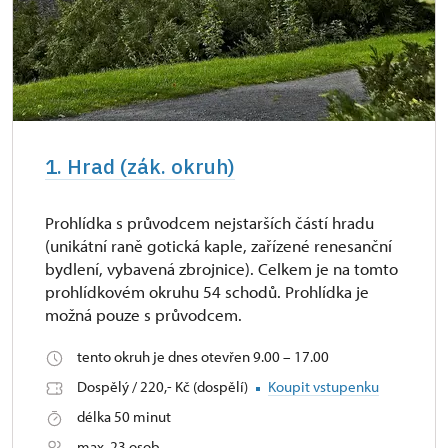
1. Hrad (zák. okruh)
Prohlídka s průvodcem nejstarších částí hradu
(unikátní raně gotická kaple, zařízené renesanční
bydlení, vybavená zbrojnice). Celkem je na tomto
prohlídkovém okruhu 54 schodů. Prohlídka je
možná pouze s průvodcem.
tento okruh je dnes otevřen 9.00 – 17.00
Dospělý / 220,- Kč (dospělí)
Koupit vstupenku
délka 50 minut
max. 23 osob