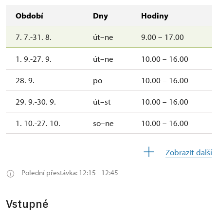
Období
Dny
Hodiny
7. 7.-31. 8.
út–ne
9.00 – 17.00
1. 9.-27. 9.
út–ne
10.00 – 16.00
28. 9.
po
10.00 – 16.00
29. 9.-30. 9.
út–st
10.00 – 16.00
1. 10.-27. 10.
so–ne
10.00 – 16.00
28. 10.-31.
st–so
10.00 –
Zobrazit další
10.
16.00
Polední přestávka: 12:15 - 12:45
1. 11.
ne
10.00 –
16.00
Vstupné
2. 11.-18.
uzavřen