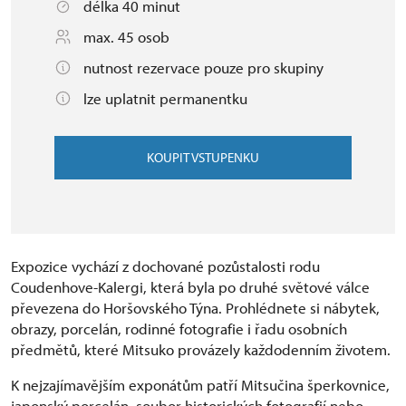
délka 40 minut
max. 45 osob
nutnost rezervace pouze pro skupiny
lze uplatnit permanentku
KOUPIT VSTUPENKU
Expozice vychází z dochované pozůstalosti rodu
Coudenhove-Kalergi, která byla po druhé světové válce
převezena do Horšovského Týna. Prohlédnete si nábytek,
obrazy, porcelán, rodinné fotografie i řadu osobních
předmětů, které Mitsuko provázely každodenním životem.
K nejzajímavějším exponátům patří Mitsučina šperkovnice,
japonský porcelán, soubor historických fotografií nebo