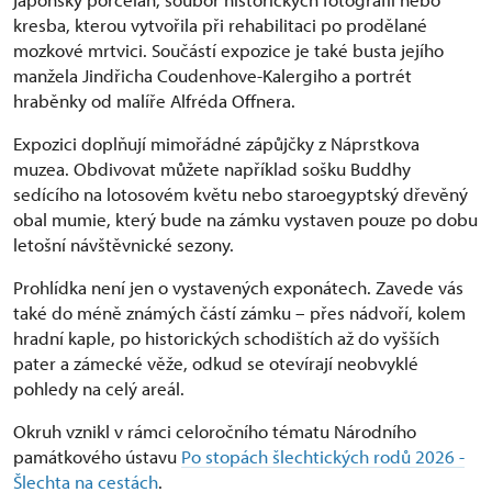
kresba, kterou vytvořila při rehabilitaci po prodělané
mozkové mrtvici. Součástí expozice je také busta jejího
manžela Jindřicha Coudenhove-Kalergiho a portrét
hraběnky od malíře Alfréda Offnera.
Expozici doplňují mimořádné zápůjčky z Náprstkova
muzea. Obdivovat můžete například sošku Buddhy
sedícího na lotosovém květu nebo staroegyptský dřevěný
obal mumie, který bude na zámku vystaven pouze po dobu
letošní návštěvnické sezony.
Prohlídka není jen o vystavených exponátech. Zavede vás
také do méně známých částí zámku – přes nádvoří, kolem
hradní kaple, po historických schodištích až do vyšších
pater a zámecké věže, odkud se otevírají neobvyklé
pohledy na celý areál.
Okruh vznikl v rámci celoročního tématu Národního
památkového ústavu
Po stopách šlechtických rodů 2026 -
Šlechta na cestách
.