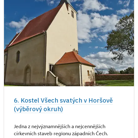
6. Kostel Všech svatých v Horšově
(výběrový okruh)
Jedna z nejvýznamnějších a nejcennějších
církevních staveb regionu západních Čech.