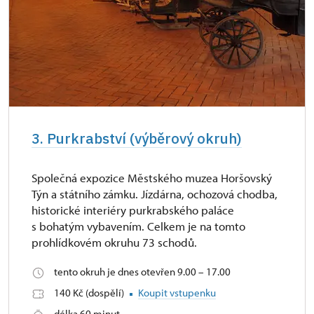
3. Purkrabství (výběrový okruh)
Společná expozice Městského muzea Horšovský
Týn a státního zámku. Jízdárna, ochozová chodba,
historické interiéry purkrabského paláce
s bohatým vybavením. Celkem je na tomto
prohlídkovém okruhu 73 schodů.
tento okruh je dnes otevřen 9.00 – 17.00
140 Kč (dospělí)
Koupit vstupenku
délka 60 minut