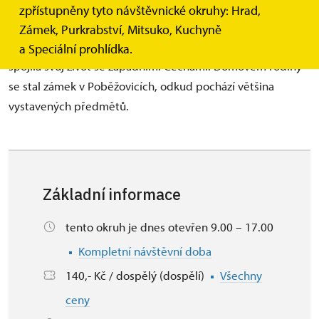
představuje osud hraběnky Mitsuko Coudenhove-Kalergi,
zpřístupněny tyto návštěvnické okruhy: Hrad,
Japonky, která na přelomu 19. a 20. století opustila rodnou
Zámek, Purkrabství, Mitsuko, Kuchyně
zemi a po sňatku s Jindřichem Coudenhove-Kalergim
a Speciální prohlídka.
spojila svůj život se západními Čechami. Domovem rodiny
se stal zámek v Poběžovicích, odkud pochází většina
vystavených předmětů.
Základní informace
tento okruh je dnes otevřen 9.00 – 17.00
Kompletní návštěvní doba
140,- Kč / dospělý (dospělí)
Všechny
ceny