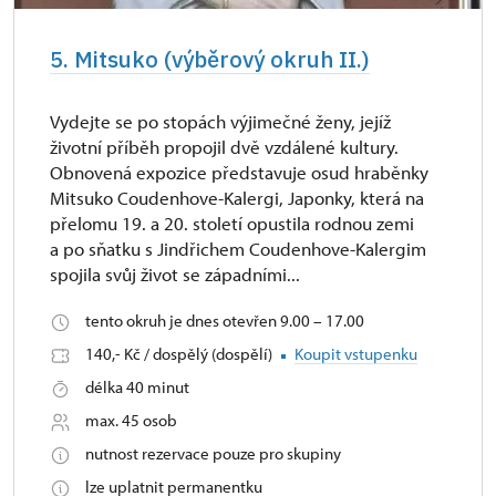
5. Mitsuko (výběrový okruh II.)
Vydejte se po stopách výjimečné ženy, jejíž
životní příběh propojil dvě vzdálené kultury.
Obnovená expozice představuje osud hraběnky
Mitsuko Coudenhove-Kalergi, Japonky, která na
přelomu 19. a 20. století opustila rodnou zemi
a po sňatku s Jindřichem Coudenhove-Kalergim
spojila svůj život se západními...
tento okruh je dnes otevřen 9.00 – 17.00
140,- Kč / dospělý (dospělí)
Koupit vstupenku
délka 40 minut
max. 45 osob
nutnost rezervace pouze pro skupiny
lze uplatnit permanentku