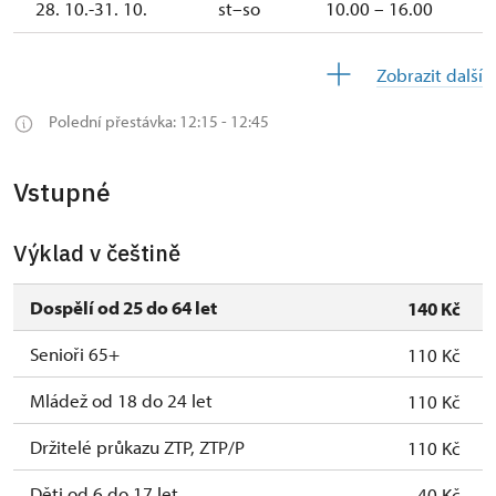
28. 10.-31. 10.
st–so
10.00 – 16.00
1. 11.
ne
10.00 –
Zobrazit další
16.00
Polední přestávka: 12:15 - 12:45
2. 11.-19.
uzavřen
12.
Vstupné
19. 12.
so
10.00 –
15.00
Výklad v češtině
20. 12.-25.
uzavřen
12.
Dospělí od 25 do 64 let
140 Kč
Senioři 65+
26. 12.-31.
po, út, st, čt, so,
10.00 –
110 Kč
12.
ne
15.00
Mládež od 18 do 24 let
110 Kč
Držitelé průkazu ZTP, ZTP/P
110 Kč
Děti od 6 do 17 let
40 Kč