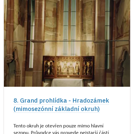
8. Grand prohlídka - Hradozámek
(mimosezónní základní okruh)
Tento okruh je otevřen pouze mimo hlavní
sezonu. Průvodce vás provede nejstarší částí