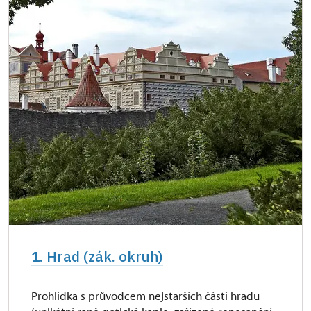
Průkaz Náš člověk *
zdarma
Kastelánský vstup
zdarma
Roční pernamentka NPU
zdarma
1. Hrad (zák. okruh)
Prohlídka s průvodcem nejstarších částí hradu