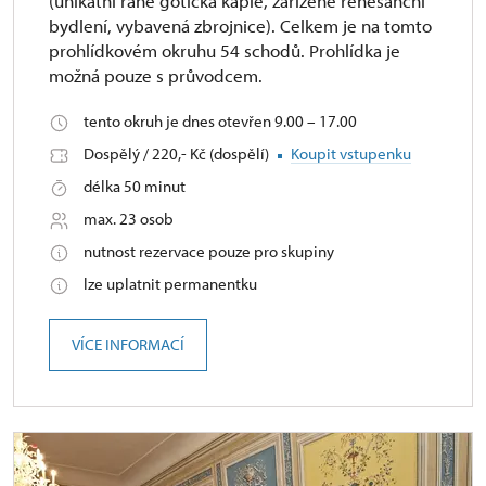
(unikátní raně gotická kaple, zařízené renesanční
bydlení, vybavená zbrojnice). Celkem je na tomto
prohlídkovém okruhu 54 schodů. Prohlídka je
možná pouze s průvodcem.
tento okruh je dnes otevřen 9.00 – 17.00
Dospělý / 220,- Kč (dospělí)
Koupit vstupenku
délka 50 minut
max. 23 osob
nutnost rezervace pouze pro skupiny
lze uplatnit permanentku
VÍCE INFORMACÍ