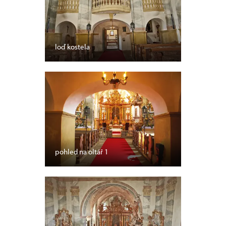
loď kostela
pohled na oltář 1