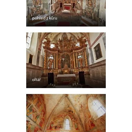
pohled z kůru
oltář