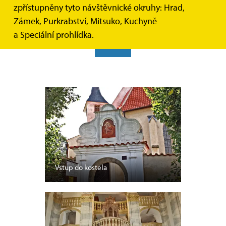
zpřístupněny tyto návštěvnické okruhy: Hrad,
Jedna z nejvýznamnějších a nejcennějších církevních
staveb regionu západních Čech.
Zámek, Purkrabství, Mitsuko, Kuchyně
a Speciální prohlídka.
ZPĚT
Vstup do kostela