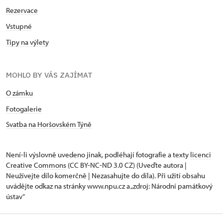
Rezervace
Vstupné
Tipy na výlety
MOHLO BY VÁS ZAJÍMAT
O zámku
Fotogalerie
Svatba na Horšovském Týně
Není-li výslovně uvedeno jinak, podléhají fotografie a texty
licenci
Creative Commons
(CC BY-NC-ND 3.0 CZ) (Uveďte autora |
Neužívejte dílo komerčně | Nezasahujte do díla). Při užití obsahu
uvádějte odkaz na stránky www.npu.cz a „zdroj: Národní památkový
ústav“