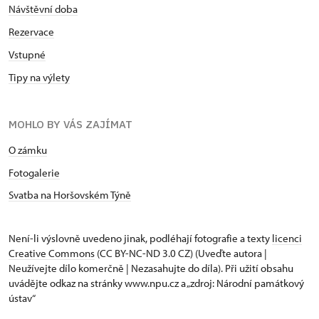
Návštěvní doba
Rezervace
Vstupné
Tipy na výlety
MOHLO BY VÁS ZAJÍMAT
O zámku
Fotogalerie
Svatba na Horšovském Týně
Není-li výslovně uvedeno jinak, podléhají fotografie a texty
licenci
Creative Commons
(CC BY-NC-ND 3.0 CZ) (Uveďte autora |
Neužívejte dílo komerčně | Nezasahujte do díla). Při užití obsahu
uvádějte odkaz na stránky www.npu.cz a „zdroj: Národní památkový
ústav“