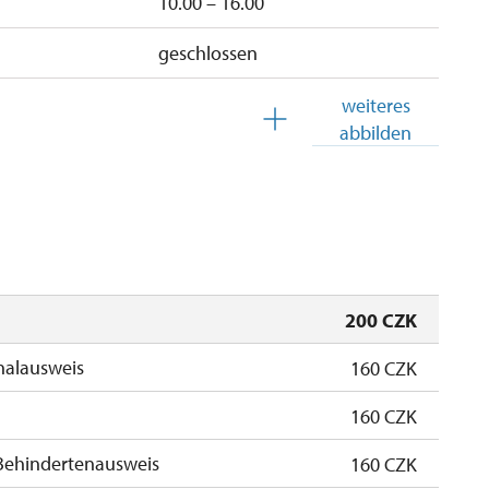
10.00 – 16.00
geschlossen
10.00 – 15.00
weiteres
abbilden
o, Sa, So
10.00 – 15.00
200 CZK
nalausweis
160 CZK
160 CZK
Behindertenausweis
160 CZK