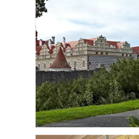
"Náš člověk"-Karte *
* Freier Eintritt nur für den Karteninhaber