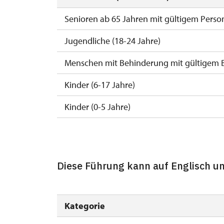
Senioren ab 65 Jahren mit gültigem Perso
Jugendliche (18-24 Jahre)
Menschen mit Behinderung mit gültigem 
Kinder (6-17 Jahre)
Kinder (0-5 Jahre)
Begleitperson von Schwerbehinderten
Begleitperson von Schülergruppen pro 15
Diese Führung kann auf Englisch u
Reiseleiter mit Gruppe ab 15 oder mehr P
MK ČR-Karte *
Kategorie
Mitglieder von ICOMOS mit gültigem Mitgl