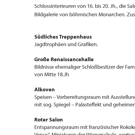
Schlossinterieuren von 16. bis 20. Jh., die Sa
Bildgalerie von böhmischen Monarchen. Zus
Südliches Treppenhaus
Jagdtrophäen und Grafiken.
Große Renaissancehalle
Bildnisse ehemaliger Schloßbesitzer der Famil
von Mitte 18.Jh
Alkoven
Speisen – Vorbereitungsraum mit Ausstellung
mit sog. Spiegel – Palasteffekt und geheime
Roter Salon
Entspannungsraum mit französischer Rokoko
Venus“, Miniaturen der Wienerschule, wertvol