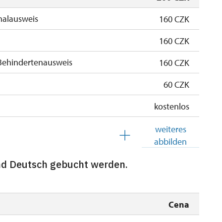
nalausweis
160 CZK
160 CZK
Behindertenausweis
160 CZK
60 CZK
kostenlos
kostenlos
weiteres
abbilden
 Schülern
kostenlos
nd Deutsch gebucht werden.
ersonen
kostenlos
kostenlos
Cena
iedsausweis *
kostenlos