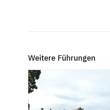
Inhaber der freien Eintrittskarte
Inhaber der freien einmaligen Eintrittskart
NPÚ-Karte
"Náš člověk"-Karte *
* Freier Eintritt nur für den Karteninhaber
Weitere Führungen