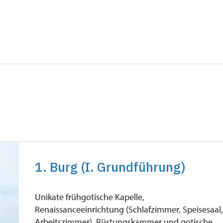
kostenlos
e
kostenlos
kostenlos
kostenlos
1. Burg (I. Grundführung)
Unikate frühgotische Kapelle,
Renaissanceeinrichtung (Schlafzimmer, Speisesaal
Arbeitszimmer), Rüstungskammer und gotische