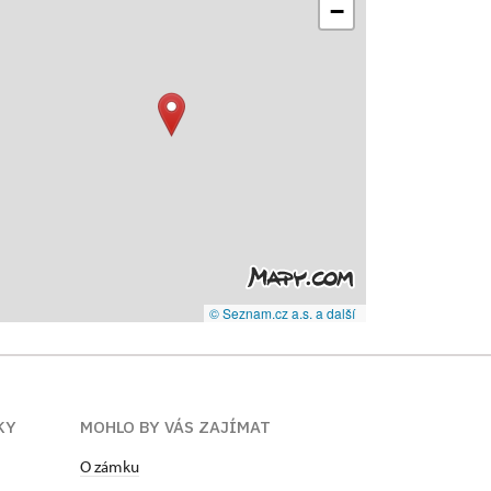
−
© Seznam.cz a.s. a další
KY
MOHLO BY VÁS ZAJÍMAT
O zámku