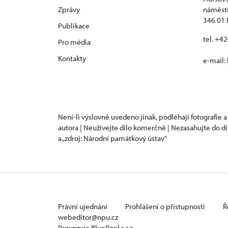
Zprávy
náměstí
346 01 
Publikace
tel. +4
Pro média
Kontakty
e-mail:
Není-li výslovně uvedeno jinak, podléhají fotografie a
autora | Neužívejte dílo komerčně | Nezasahujte do dí
a „zdroj: Národní památkový ústav“
Právní ujednání
Prohlášení o přístupnosti
Ř
webeditor@npu.cz
Provozuje BluePool s.r.o.