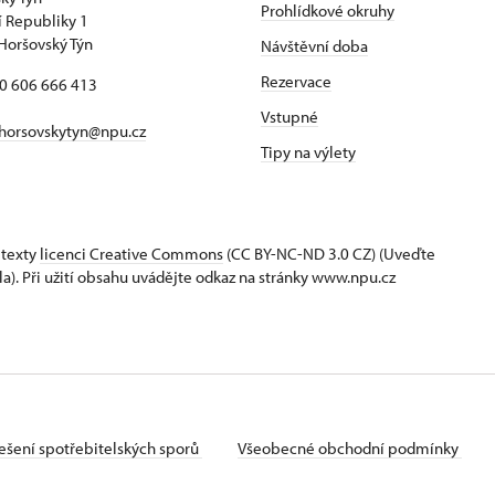
Prohlídkové okruhy
 Republiky 1
Horšovský Týn
Návštěvní doba
Rezervace
20 606 666 413
Vstupné
horsovskytyn@npu.cz
Tipy na výlety
 texty
licenci Creative Commons
(CC BY-NC-ND 3.0 CZ) (Uveďte
la). Při užití obsahu uvádějte odkaz na stránky www.npu.cz
ešení spotřebitelských sporů
Všeobecné obchodní podmínky