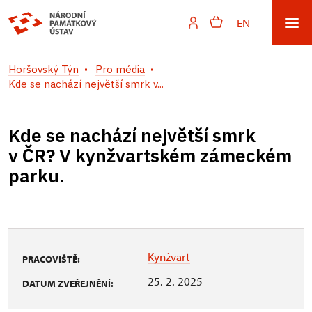
EN
Horšovský Týn
Pro média
Kde se nachází největší smrk v...
Kde se nachází největší smrk
v ČR? V kynžvartském zámeckém
parku.
Kynžvart
PRACOVIŠTĚ:
25. 2. 2025
DATUM ZVEŘEJNĚNÍ: