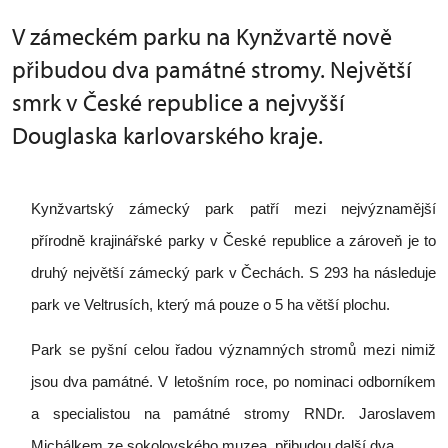
V zámeckém parku na Kynžvartě nově
přibudou dva památné stromy. Největší
smrk v České republice a nejvyšší
Douglaska karlovarského kraje.
Kynžvartský zámecký park patří mezi nejvýznamější
přírodně krajinářské parky v České republice a zároveň je to
druhý největší zámecký park v Čechách. S 293 ha následuje
park ve Veltrusích, který má pouze o 5 ha větší plochu.
Park se pyšní celou řadou významných stromů mezi nimiž
jsou dva památné. V letošním roce, po nominaci odborníkem
a specialistou na památné stromy RNDr. Jaroslavem
Michálkem ze sokolovského muzea, přibudou další dva.