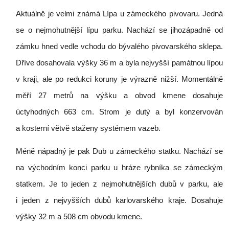
Aktuálně je velmi známá Lípa u zámeckého pivovaru. Jedná
se o nejmohutnější lípu parku. Nachází se jihozápadně od
zámku hned vedle vchodu do bývalého pivovarského sklepa.
Dříve dosahovala výšky 36 m a byla nejvyšší památnou lípou
v kraji, ale po redukci koruny je výrazně nižší. Momentálně
měří 27 metrů na výšku a obvod kmene dosahuje
úctyhodných 663 cm. Strom je dutý a byl konzervován
a kosterní větvě staženy systémem vazeb.
Méně nápadný je pak Dub u zámeckého statku. Nachází se
na východním konci parku u hráze rybníka se zámeckým
statkem. Je to jeden z nejmohutnějších dubů v parku, ale
i jeden z nejvyšších dubů karlovarského kraje. Dosahuje
výšky 32 m a 508 cm obvodu kmene.