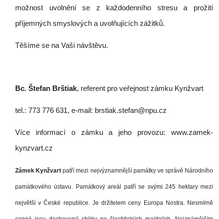
možnost uvolnění se z každodenního stresu a prožití
příjemných smyslových a uvolňujících zážitků.
Těšíme se na Vaši návštěvu.
Bc. Štefan Brštiak
, referent pro veřejnost zámku Kynžvart
tel.: 773 776 631, e-mail: brstiak.stefan@npu.cz
Více informací o zámku a jeho provozu: www.zamek-
kynzvart.cz
Zámek Kynžvart
patří mezi nejvýznamnější památky ve správě Národního
památkového ústavu. Památkový areál patří se svými 245 hektary mezi
největší v České republice. Je držitelem ceny Europa Nostra. Nesmírně