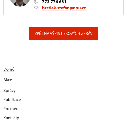
773 776 631
brstiak.stefan@npu.cz
Zámek Kynžvart
Zámek 347/, Lázně Kynžvart
ZPĚT NA VÝPIS TISKOVÝCH ZPRÁV
Domů
Akce
Zprávy
Publikace
Pro média
Kontakty