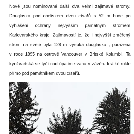
Nově jsou nominované další dva velmi zajímavé stromy.
Douglaska pod obeliskem dvou císařů s 52 m bude po
vyhlášení ochrany nejvyšším památným stromem
Karlovarského kraje. Zajímavostí je, že i nejvyšší změřený
strom na světě byla 128 m vysoká douglaska , poražená
v roce 1895 na ostrově Vancouver v Britské Kolumbii. Ta
kynžvartská se tyčí nad úpatím svahu v závěru krátké rokle
přímo pod památníkem dvou císařů.