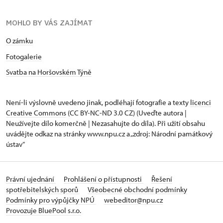
MOHLO BY VÁS ZAJÍMAT
O zámku
Fotogalerie
Svatba na Horšovském Týně
Není-li výslovně uvedeno jinak, podléhají fotografie a texty
licenci
Creative Commons
(CC BY-NC-ND 3.0 CZ) (Uveďte autora |
Neužívejte dílo komerčně | Nezasahujte do díla). Při užití obsahu
uvádějte odkaz na stránky www.npu.cz a „zdroj: Národní památkový
ústav“
Právní ujednání
Prohlášení o přístupnosti
Řešení
spotřebitelských sporů
Všeobecné obchodní podmínky
Podmínky pro výpůjčky NPÚ
webeditor@npu.cz
Provozuje BluePool s.r.o.