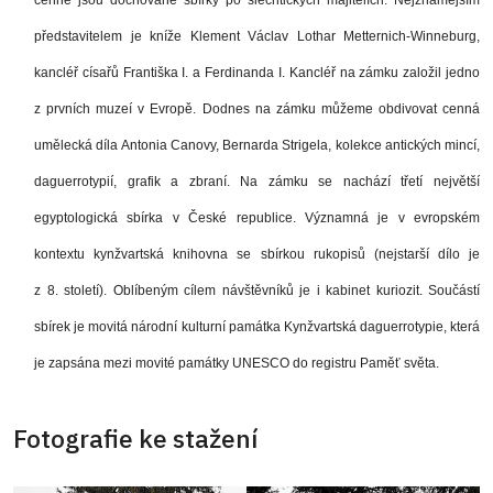
cenné jsou dochované sbírky po šlechtických majitelích. Nejznámějším
představitelem je kníže Klement Václav Lothar Metternich-Winneburg,
kancléř císařů Františka I. a Ferdinanda I. Kancléř na zámku založil jedno
z prvních muzeí v Evropě. Dodnes na zámku můžeme obdivovat cenná
umělecká díla Antonia Canovy, Bernarda Strigela, kolekce antických mincí,
daguerrotypií, grafik a zbraní. Na zámku se nachází třetí největší
egyptologická sbírka v České republice. Významná je v evropském
kontextu kynžvartská knihovna se sbírkou rukopisů (nejstarší dílo je
z 8. století). Oblíbeným cílem návštěvníků je i kabinet kuriozit. Součástí
sbírek je movitá národní kulturní památka Kynžvartská daguerrotypie, která
je zapsána mezi movité památky UNESCO do registru Paměť světa.
Fotografie ke stažení