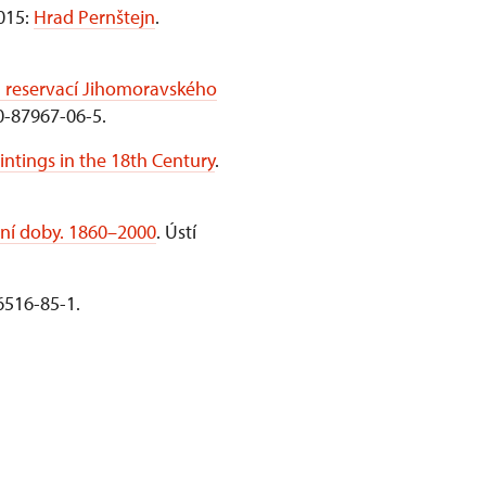
015:
Hrad Pernštejn
.
 reservací Jihomoravského
0-87967-06-5.
intings in the 18th Century
.
rní doby. 1860–2000
. Ústí
6516-85-1.