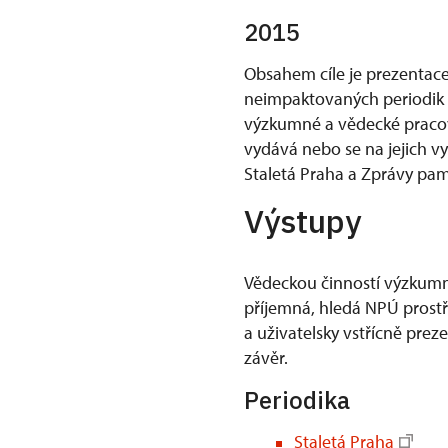
2015
Obsahem cíle je prezenta
neimpaktovaných periodik N
výzkumné a vědecké pracov
vydává nebo se na jejich v
Staletá Praha a Zprávy pa
Výstupy
Vědeckou činností výzkumné
příjemná, hledá NPÚ prostř
a uživatelsky vstřícně pre
závěr.
Periodika
Staletá Praha