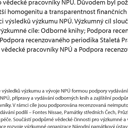
ro vědecké pracovníky NPÚ. Důvodem byl po
tší homogenitu a transparentnost finančních
ci výsledků výzkumu NPÚ. Výzkumný cíl slouči
výzkumné cíle: Odborné knihy; Podpora rece
Podpora recenzovaného periodika Staletá P
o vědecké pracovníky NPÚ a Podpora recenz
ce výsledků výzkumu a vývoje NPÚ formou podpory vydáván
PÚ, přípravy a vydávání odborných knih a zajištění podpůr
níky. V rámci cíle jsou podporována recenzovaná neimputo
ydávání podílí – Fontes Nissae, Památky středních Čech, Pr
péče. Součástí podpůrné vědecké činnosti pro výzkumné a 
e rozvoje výzkumné organizace Národní památkový ústav n