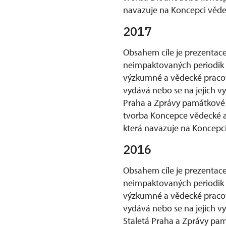
navazuje na Koncepci věde
2017
Obsahem cíle je prezenta
neimpaktovaných periodik N
výzkumné a vědecké pracov
vydává nebo se na jejich v
Praha a Zprávy památkové 
tvorba Koncepce vědecké 
která navazuje na Koncepc
2016
Obsahem cíle je prezenta
neimpaktovaných periodik N
výzkumné a vědecké pracov
vydává nebo se na jejich v
Staletá Praha a Zprávy pa