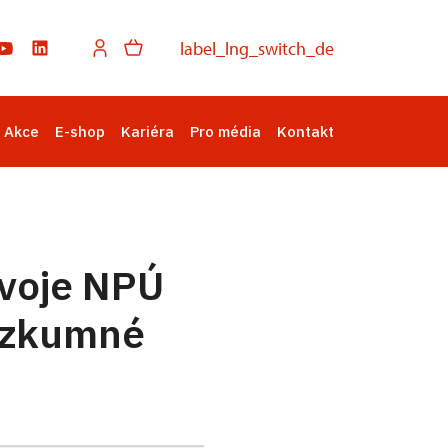
label_lng_switch_de
Akce
E-shop
Kariéra
Pro média
Kontakt
ývoje NPÚ
výzkumné