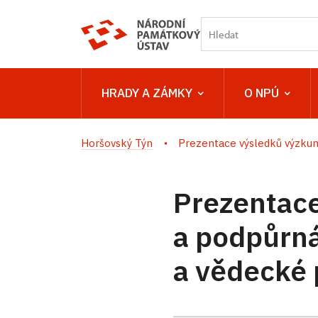
HRADY A ZÁMKY
O NPÚ
Horšovský Týn
Prezentace výsledků výzkumu
Prezentace
a podpůrn
a vědecké