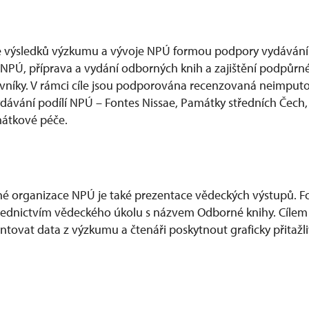
ce výsledků výzkumu a vývoje NPÚ formou podpory vydáván
PÚ, příprava a vydání odborných knih a zajištění podpůrné
níky. V rámci cíle jsou podporována recenzovaná neimputov
ydávání podílí NPÚ – Fontes Nissae, Památky středních Čec
mátkové péče.
 organizace NPÚ je také prezentace vědeckých výstupů. For
ednictvím vědeckého úkolu s názvem Odborné knihy. Cílem j
zentovat data z výzkumu a čtenáři poskytnout graficky přita