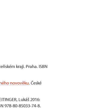
zeňském kraji. Praha. ISBN
raného novověku
. České
REITINGER, Lukáš 2016:
SBN 978-80-85033-74-8.