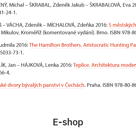
Ý, Michal – ŠKRABAL, Zdeněk Jakub – ŠKRABALOVÁ, Eva 2
31-24-1.
eš – VÁCHA, Zdeněk – MÍCHALOVÁ, Zdeňka 2016:
5 městských
č, Mikulov, Kroměříž (komentované vydání). Brno. ISBN 978-8
dmila 2016:
The Hamilton Brothers. Aristocratic Hunting Pa
85033-73-1.
K, Jan – HÁJKOVÁ, Lenka 2016:
Teplice. Architektura mode
66-4.
ké dvory bývalých panství v Čechách
. Praha. ISBN 978-80-8
E-shop