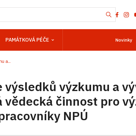
PAMÁTKOVÁ PÉČE
Novinky
 a...
 výsledků výzkumu a v
á vědecká činnost pro 
 pracovníky NPÚ