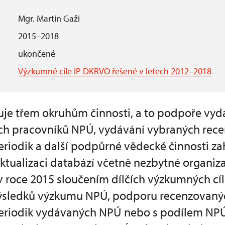
Mgr. Martin Gaži
2015–2018
ukončené
Výzkumné cíle IP DKRVO řešené v letech 2012–2018
uje třem okruhům činnosti, a to podpoře vy
ch pracovníků NPÚ, vydávání vybraných rec
iodik a další podpůrné vědecké činnosti zahr
aktualizaci databází včetně nezbytné organiza
 v roce 2015 sloučením dílčích výzkumných c
 výsledků výzkumu NPÚ, podporu recenzovaný
riodik vydávaných NPÚ nebo s podílem NP