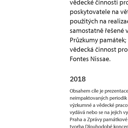
vědecké činnosti p
poskytovatele na vě
použitých na realiza
samostatně řešené 
Průzkumy památek; 
vědecká činnost pr
Fontes Nissae.
2018
Obsahem cíle je prezenta
neimpaktovaných periodik N
výzkumné a vědecké pracov
vydává nebo se na jejich v
Praha a Zprávy památkové 
tvorba Dlouhodobé koncepc