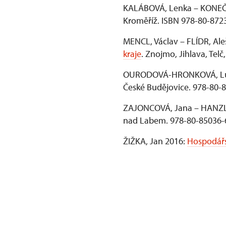
KALÁBOVÁ, Lenka – KONEČN
Kroměříž. ISBN 978-80-872
MENCL, Václav – FLÍDR, Al
kraje
. Znojmo, Jihlava, Tel
OURODOVÁ-HRONKOVÁ, Lu
České Budějovice. 978-80-
ZAJONCOVÁ, Jana – HANZLÍ
nad Labem. 978-80-85036-
ŽIŽKA, Jan 2016:
Hospodářs