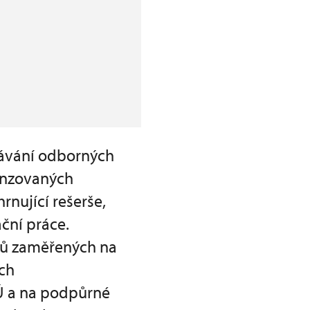
dávání odborných
enzovaných
nující rešerše,
ční práce.
ílů zaměřených na
ch
Ú a na podpůrné