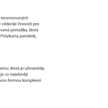
í recenzovaných
 vědecké činnosti pro
aná periodika, která
h, Průzkumy památek,
mu, která je uživatelsky
e co nejvěrněji
žlivou formou komplexní