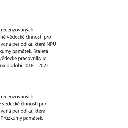
í recenzovaných
né vědecké činnosti pro
vaná periodika, která NPÚ
ůzkumy památek, Staletá
vědecké pracovníky je
na období 2018 – 2022,
í recenzovaných
 vědecké činnosti pro
aná periodika, která
h, Průzkumy památek,