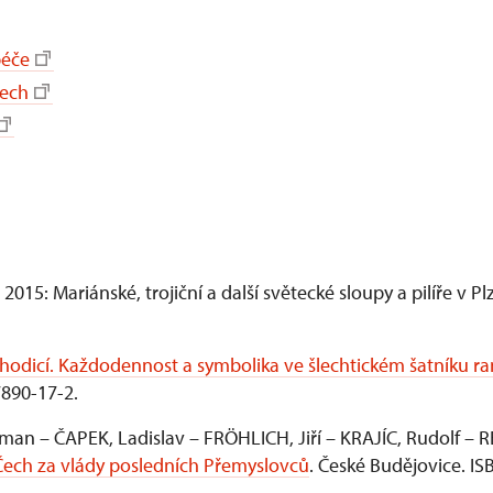
péče
Čech
015: Mariánské, trojiční a další světecké sloupy a pilíře v Pl
chodicí. Každodennost a symbolika ve šlechtickém šatníku 
7890-17-2.
oman – ČAPEK, Ladislav – FRÖHLICH, Jiří – KRAJÍC, Rudolf – 
 Čech za vlády posledních Přemyslovců
. České Budějovice. I