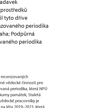
žadavek
 prostředků
l tyto dříve
nzovaného periodika
raha; Podpůrná
ovaného periodika
í recenzovaných
né vědecké činnosti pro
vaná periodika, která NPÚ
ůzkumy památek, Staletá
vědecké pracovníky je
a léta 2019–2023, která