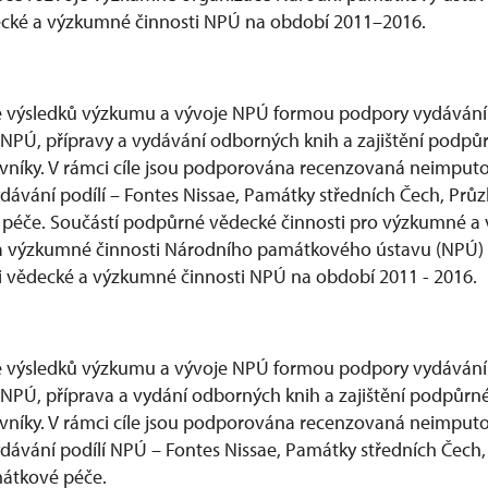
cké a výzkumné činnosti NPÚ na období 2011–2016.
ce výsledků výzkumu a vývoje NPÚ formou podpory vydáván
PÚ, přípravy a vydávání odborných knih a zajištění podpůr
níky. V rámci cíle jsou podporována recenzovaná neimputo
ydávání podílí – Fontes Nissae, Památky středních Čech, Pr
péče. Součástí podpůrné vědecké činnosti pro výzkumné a 
a výzkumné činnosti Národního památkového ústavu (NPÚ) 
i vědecké a výzkumné činnosti NPÚ na období 2011 - 2016.
ce výsledků výzkumu a vývoje NPÚ formou podpory vydáván
PÚ, příprava a vydání odborných knih a zajištění podpůrné
níky. V rámci cíle jsou podporována recenzovaná neimputov
ydávání podílí NPÚ – Fontes Nissae, Památky středních Čec
mátkové péče.