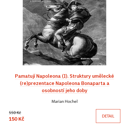
Pamatují Napoleona (I). Struktury umělecké
(re)prezentace Napoleona Bonaparta a
osobností jeho doby
Marian Hochel
550 Kč
DETAIL
150 Kč