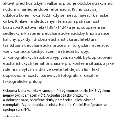
aktivit před husitskými válkami, plodné období utrakvismu
i útlum v následné době reformační. Knihu uzavírají
události kolem roku 1623, kdy se město navrací k římské
církvi. K hlavním sledovaným tématům patří činnost
bratrstva Kristova Těla (1384-1424) a jeho soupeření se
sedleckým klášterem, eucharistické nádoby (monstrance,
kalichy, pyxidy), drobná eucharistická architektura
(sanktuaria), eucharistická procesí a liturgické inscenace,
vše v kontextu Českých zemí a střední Evropy.
Z ikonografických rozborů vyplývá, nakolik bylo zpracování
eucharistických témat příznačné pro konfesní situaci, a jaké
role hrála výtvarná díla ve světě tehdejších lidí. Text
doprovází množství barevných fotografií a rozsáhlé
faktografické přílohy.
Odborná kniha vznikla v rámci plnění výzkumného cíle NPÚ: Výzkum
nemovitých památek v ČR. Aktuální otázky orůzkumu
a dokumentace, ohrožené druhy památek a jejich vybrané
exempláře. Vydalo nakladatelství Halama, České Budějovice, ve
spolupráci s NPÚ.