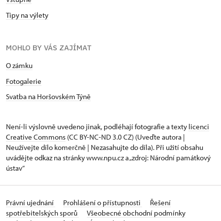
Tipy na výlety
MOHLO BY VÁS ZAJÍMAT
O zámku
Fotogalerie
Svatba na Horšovském Týně
Není-li výslovně uvedeno jinak, podléhají fotografie a texty
licenci
Creative Commons
(CC BY-NC-ND 3.0 CZ) (Uveďte autora |
Neužívejte dílo komerčně | Nezasahujte do díla). Při užití obsahu
uvádějte odkaz na stránky www.npu.cz a „zdroj: Národní památkový
ústav“
Právní ujednání
Prohlášení o přístupnosti
Řešení
spotřebitelských sporů
Všeobecné obchodní podmínky