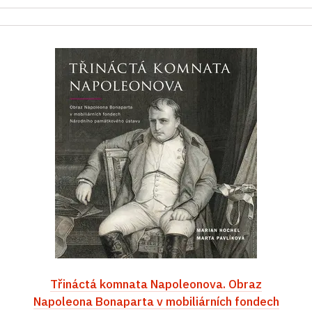
Třináctá komnata Napoleonova. Obraz
Napoleona Bonaparta v mobiliárních fondech