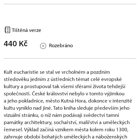
Tištěná verze
440 Kč
Rozebráno
Kult eucharistie se stal ve vrcholném a pozdním
středověku jedním z ústředních témat celé evropské
kultury a prostupoval tak všemi sférami života tehdejší
společnosti. České království nebylo v tomto výjimkou
a jeho pokladnice, město Kutná Hora, dokonce v intenzitě
kultu vyniklo nad jiné. Tato kniha sleduje především jeho
vizuální stránku, o níž nám podávají svědectví tamní
památky architektury, sochařství, malířství a uměleckých
řemesel. Výklad začíná vznikem města kolem roku 1300,
zahrnuje období bohatých uměleckých a náboženských