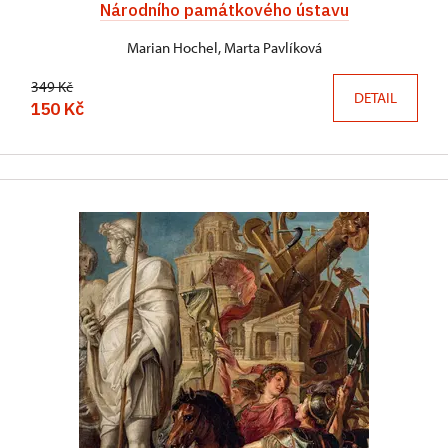
Národního památkového ústavu
Marian Hochel, Marta Pavlíková
349 Kč
DETAIL
150 Kč