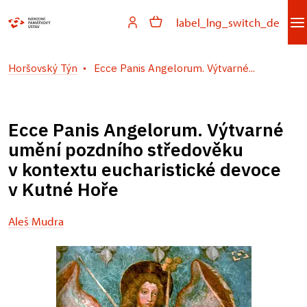
label_lng_switch_de
Horšovský Týn
Ecce Panis Angelorum. Výtvarné...
Ecce Panis Angelorum. Výtvarné
umění pozdního středověku
v kontextu eucharistické devoce
v Kutné Hoře
Aleš Mudra