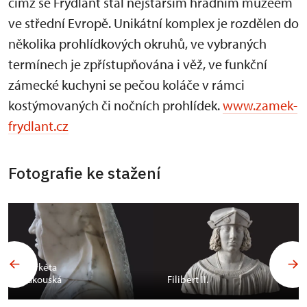
čímž se Frýdlant stal nejstarším hradním muzeem
ve střední Evropě. Unikátní komplex je rozdělen do
několika prohlídkových okruhů, ve vybraných
termínech je zpřístupňována i věž, ve funkční
zámecké kuchyni se pečou koláče v rámci
kostýmovaných či nočních prohlídek.
www.zamek-
frydlant.cz
Fotografie ke stažení
Markéta
Rakouská
Filibert II.