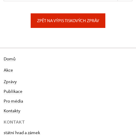
ÚPS na Sychrově
Zámecký park 1/, Slatiňany
ZPĚT NA VÝPIS TISKOVÝCH ZPRÁV
Domů
Akce
Zprávy
Publikace
Pro média
Kontakty
KONTAKT
státní hrad a zámek