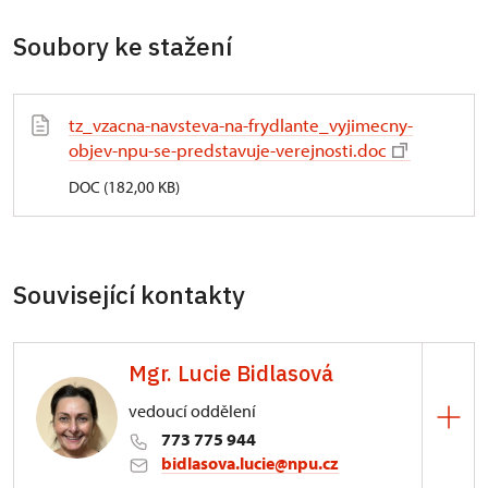
Soubory ke stažení
tz_vzacna-navsteva-na-frydlante_vyjimecny-
objev-npu-se-predstavuje-verejnosti.doc
DOC (182,00 KB)
Související kontakty
Mgr. Lucie Bidlasová
vedoucí oddělení
773 775 944
bidlasova.lucie@npu.cz