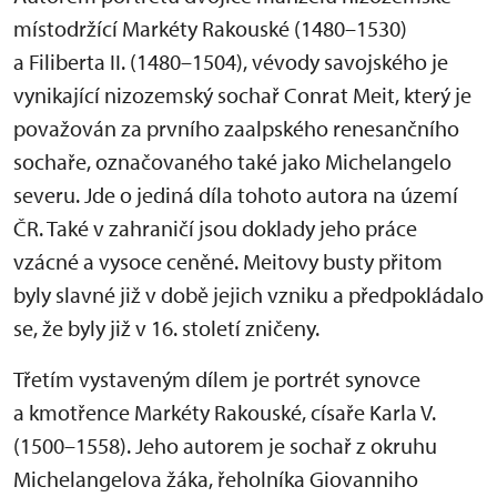
místodržící Markéty Rakouské (1480–1530)
a Filiberta II. (1480–1504), vévody savojského je
vynikající nizozemský sochař Conrat Meit, který je
považován za prvního zaalpského renesančního
sochaře, označovaného také jako Michelangelo
severu. Jde o jediná díla tohoto autora na území
ČR. Také v zahraničí jsou doklady jeho práce
vzácné a vysoce ceněné. Meitovy busty přitom
byly slavné již v době jejich vzniku a předpokládalo
se, že byly již v 16. století zničeny.
Třetím vystaveným dílem je portrét synovce
a kmotřence Markéty Rakouské, císaře Karla V.
(1500–1558). Jeho autorem je sochař z okruhu
Michelangelova žáka, řeholníka Giovanniho