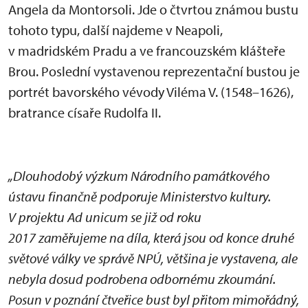
Angela da Montorsoli. Jde o čtvrtou známou bustu
tohoto typu, další najdeme v Neapoli,
v madridském Pradu a ve francouzském klášteře
Brou. Poslední vystavenou reprezentační bustou je
portrét bavorského vévody Viléma V. (1548–1626),
bratrance císaře Rudolfa II.
„Dlouhodobý výzkum Národního památkového
ústavu finančně podporuje Ministerstvo kultury.
V projektu Ad unicum se již od roku
2017 zaměřujeme na díla, která jsou od konce druhé
světové války ve správě NPÚ, většina je vystavena, ale
nebyla dosud podrobena odbornému zkoumání.
Posun v poznání čtveřice bust byl přitom mimořádný,