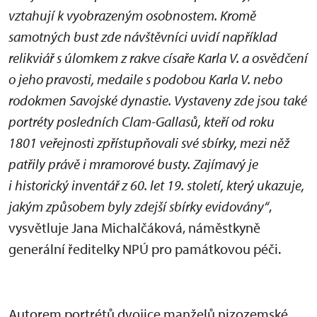
vztahují k vyobrazeným osobnostem. Kromě
samotných bust zde návštěvníci uvidí například
relikviář s úlomkem z rakve císaře Karla V. a osvědčení
o jeho pravosti, medaile s podobou Karla V. nebo
rodokmen Savojské dynastie. Vystaveny zde jsou také
portréty posledních Clam-Gallasů, kteří od roku
1801 veřejnosti zpřístupňovali své sbírky, mezi něž
patřily právě i mramorové busty. Zajímavý je
i historický inventář z 60. let 19. století, který ukazuje,
jakým způsobem byly zdejší sbírky evidovány“
,
vysvětluje Jana Michalčáková, náměstkyně
generální ředitelky NPÚ pro památkovou péči.
Autorem portrétů dvojice manželů nizozemské