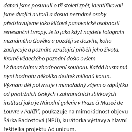
dataci jsme posunuli o tři století zpět, identifikovali
jsme dvojici autorů a dosud neznámé osoby
představujeme jako klíčové panovnické osobnosti
renesanční Evropy. Je to jako když najdete fotografii
neznámého člověka a později se dozvíte, koho
zachycuje a poznáte vzrušující příběh jeho života.
Kromě vědeckého poznání došlo ovšem
i k finančnímu zhodnocení souboru. Každá busta má
nyní hodnotu několika desítek milionů korun.
Význam děl potvrzuje i mimořádný zájem o zápůjčku
od prestižních českých i zahraničních sbírkových
institucí jako je Národní galerie v Praze či Museé de
Louvre v Paříži“
, poukazuje na mimořádnost objevu
Šárka Radostová (NPÚ), kurátorka výstavy a hlavní
řešitelka projektu Ad unicum.