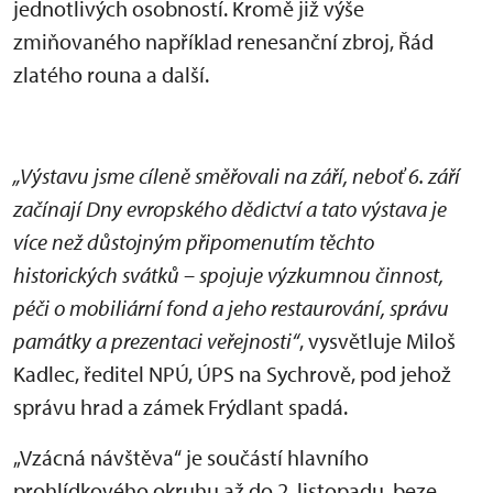
jednotlivých osobností. Kromě již výše
zmiňovaného například renesanční zbroj, Řád
zlatého rouna a další.
„Výstavu jsme cíleně směřovali na září, neboť 6. září
začínají Dny evropského dědictví a tato výstava je
více než důstojným připomenutím těchto
historických svátků – spojuje výzkumnou činnost,
péči o mobiliární fond a jeho restaurování, správu
památky a prezentaci veřejnosti“
, vysvětluje Miloš
Kadlec, ředitel NPÚ, ÚPS na Sychrově, pod jehož
správu hrad a zámek Frýdlant spadá.
„Vzácná návštěva“ je součástí hlavního
prohlídkového okruhu až do 2. listopadu, beze