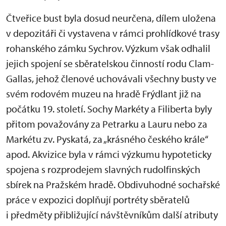
Čtveřice bust byla dosud neurčena, dílem uložena
v depozitáři či vystavena v rámci prohlídkové trasy
rohanského zámku Sychrov. Výzkum však odhalil
jejich spojení se sběratelskou činností rodu Clam-
Gallas, jehož členové uchovávali všechny busty ve
svém rodovém muzeu na hradě Frýdlant již na
počátku 19. století. Sochy Markéty a Filiberta byly
přitom považovány za Petrarku a Lauru nebo za
Markétu zv. Pyskatá, za „krásného českého krále“
apod. Akvizice byla v rámci výzkumu hypoteticky
spojena s rozprodejem slavných rudolfinských
sbírek na Pražském hradě. Obdivuhodné sochařské
práce v expozici doplňují portréty sběratelů
i předměty přibližující návštěvníkům další atributy