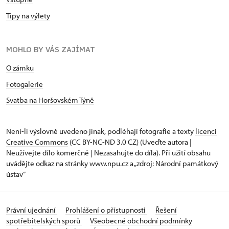
Tipy na výlety
MOHLO BY VÁS ZAJÍMAT
O zámku
Fotogalerie
Svatba na Horšovském Týně
Není-li výslovně uvedeno jinak, podléhají fotografie a texty
licenci
Creative Commons
(CC BY-NC-ND 3.0 CZ) (Uveďte autora |
Neužívejte dílo komerčně | Nezasahujte do díla). Při užití obsahu
uvádějte odkaz na stránky www.npu.cz a „zdroj: Národní památkový
ústav“
Právní ujednání
Prohlášení o přístupnosti
Řešení
spotřebitelských sporů
Všeobecné obchodní podmínky