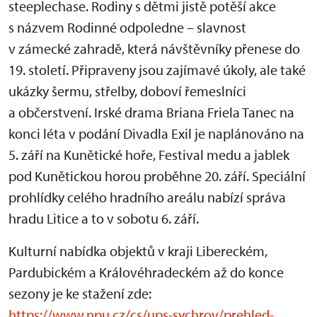
steeplechase. Rodiny s dětmi jistě potěší akce
s názvem Rodinné odpoledne – slavnost
v zámecké zahradě, která návštěvníky přenese do
19. století. Připraveny jsou zajímavé úkoly, ale také
ukázky šermu, střelby, doboví řemeslníci
a občerstvení. Irské drama Briana Friela Tanec na
konci léta v podání Divadla Exil je naplánováno na
5. září na Kunětické hoře, Festival medu a jablek
pod Kunětickou horou proběhne 20. září. Speciální
prohlídky celého hradního areálu nabízí správa
hradu Litice a to v sobotu 6. září.
Kulturní nabídka objektů v kraji Libereckém,
Pardubickém a Královéhradeckém až do konce
sezony je ke stažení zde:
https://www.npu.cz/cs/ups-sychrov/prehled-