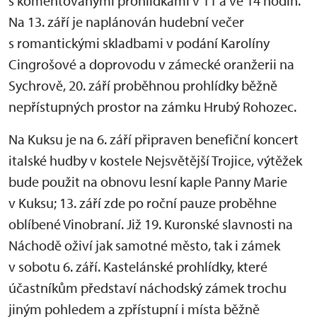
s komentovanými prohlídkami v 11 a ve 14 hodin.
Na 13. září je naplánován hudební večer
s romantickými skladbami v podání Karolíny
Cingrošové a doprovodu v zámecké oranžerii na
Sychrově, 20. září proběhnou prohlídky běžně
nepřístupných prostor na zámku Hrubý Rohozec.
Na Kuksu je na 6. září připraven benefiční koncert
italské hudby v kostele Nejsvětější Trojice, výtěžek
bude použit na obnovu lesní kaple Panny Marie
v Kuksu; 13. září zde po roční pauze proběhne
oblíbené Vinobraní. Již 19. Kuronské slavnosti na
Náchodě oživí jak samotné město, tak i zámek
v sobotu 6. září. Kastelánské prohlídky, které
účastníkům představí náchodský zámek trochu
jiným pohledem a zpřístupní i místa běžně