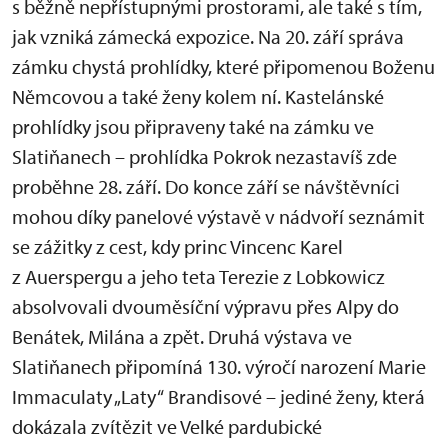
s běžně nepřístupnými prostorami, ale také s tím,
jak vzniká zámecká expozice. Na 20. září správa
zámku chystá prohlídky, které připomenou Boženu
Němcovou a také ženy kolem ní. Kastelánské
prohlídky jsou připraveny také na zámku ve
Slatiňanech – prohlídka Pokrok nezastavíš zde
proběhne 28. září. Do konce září se návštěvníci
mohou díky panelové výstavě v nádvoří seznámit
se zážitky z cest, kdy princ Vincenc Karel
z Auerspergu a jeho teta Terezie z Lobkowicz
absolvovali dvouměsíční výpravu přes Alpy do
Benátek, Milána a zpět. Druhá výstava ve
Slatiňanech připomíná 130. výročí narození Marie
Immaculaty „Laty“ Brandisové – jediné ženy, která
dokázala zvítězit ve Velké pardubické