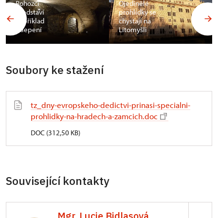
Rohozci
Ojedinělé
představí
prohlídky se
například
chystají na
sklepení
Litomyšli
Soubory ke stažení
tz_dny-evropskeho-dedictvi-prinasi-specialni-
prohlidky-na-hradech-a-zamcich.doc
DOC (312,50 KB)
Související kontakty
Mgr. Lucie Bidlasová