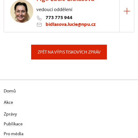
vedoucí oddělení
773 775 944
bidlasova.lucie@npu.cz
ÚPS na Sychrově
Zámecký park 1/, Slatiňany
ZPĚT NA VÝPIS TISKOVÝCH ZPRÁV
Domů
Akce
Zprávy
Publikace
Pro média