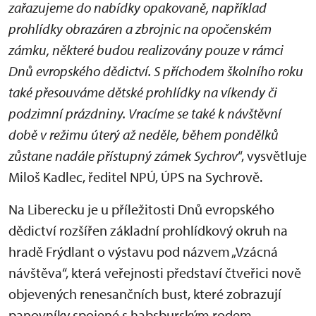
zařazujeme do nabídky opakovaně, například
prohlídky obrazáren a zbrojnic na opočenském
zámku, některé budou realizovány pouze v rámci
Dnů evropského dědictví. S příchodem školního roku
také přesouváme dětské prohlídky na víkendy či
podzimní prázdniny. Vracíme se také k návštěvní
době v režimu úterý až neděle, během pondělků
zůstane nadále přístupný zámek Sychrov
“, vysvětluje
Miloš Kadlec, ředitel NPÚ, ÚPS na Sychrově.
Na Liberecku je u příležitosti Dnů evropského
dědictví rozšířen základní prohlídkový okruh na
hradě Frýdlant o výstavu pod názvem „Vzácná
návštěva“, která veřejnosti představí čtveřici nově
objevených renesančních bust, které zobrazují
panovníky spojené s habsburským rodem.