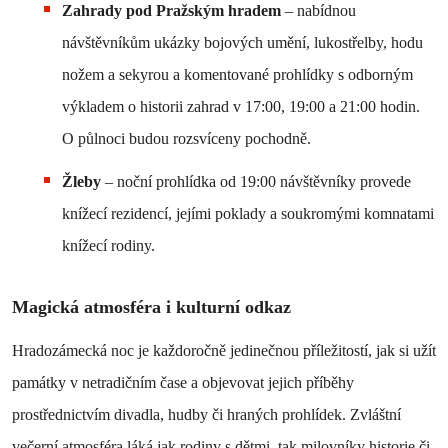
Zahrady pod Pražským hradem
–
nabídnou
návštěvníkům ukázky bojových umění, lukostřelby, hodu
nožem a sekyrou a komentované prohlídky s odborným
výkladem o historii zahrad v 17:00, 19:00 a 21:00 hodin.
O půlnoci budou rozsvíceny pochodně.
Žleby
– noční prohlídka od 19:00 návštěvníky provede
knížecí rezidencí, jejími poklady a soukromými komnatami
knížecí rodiny.
Magická atmosféra i kulturní odkaz
Hradozámecká noc je každoročně jedinečnou příležitostí, jak si užít
památky v netradičním čase a objevovat jejich příběhy
prostřednictvím divadla, hudby či hraných prohlídek. Zvláštní
večerní atmosféra láká jak rodiny s dětmi, tak milovníky historie či