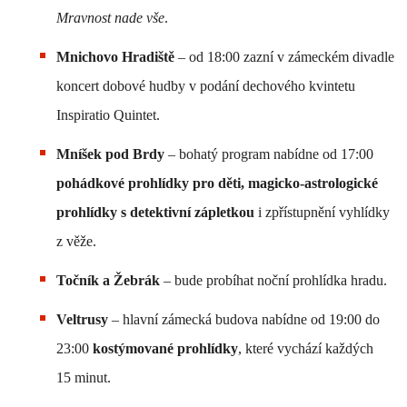
Mravnost nade vše
.
Mnichovo Hradiště
– od 18:00 zazní v zámeckém divadle
koncert dobové hudby v podání dechového kvintetu
Inspiratio Quintet.
Mníšek pod Brdy
– bohatý program nabídne od 17:00
pohádkové prohlídky pro děti, magicko-astrologické
prohlídky s detektivní zápletkou
i zpřístupnění vyhlídky
z věže.
Točník a Žebrák
– bude probíhat noční prohlídka hradu.
Veltrusy
– hlavní zámecká budova nabídne od 19:00 do
23:00
kostýmované prohlídky
, které vychází každých
15 minut.