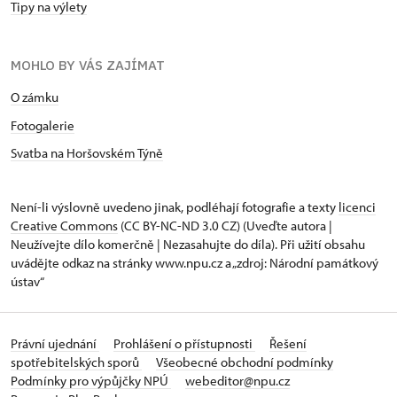
Tipy na výlety
MOHLO BY VÁS ZAJÍMAT
O zámku
Fotogalerie
Svatba na Horšovském Týně
Není-li výslovně uvedeno jinak, podléhají fotografie a texty
licenci
Creative Commons
(CC BY-NC-ND 3.0 CZ) (Uveďte autora |
Neužívejte dílo komerčně | Nezasahujte do díla). Při užití obsahu
uvádějte odkaz na stránky www.npu.cz a „zdroj: Národní památkový
ústav“
Právní ujednání
Prohlášení o přístupnosti
Řešení
spotřebitelských sporů
Všeobecné obchodní podmínky
Podmínky pro výpůjčky NPÚ
webeditor@npu.cz