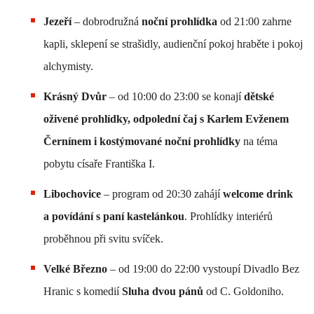
Jezeří
– dobrodružná
noční prohlídka
od 21:00 zahrne
kapli, sklepení se strašidly, audienční pokoj hraběte i pokoj
alchymisty.
Krásný Dvůr
– od 10:00 do 23:00 se konají
dětské
oživené prohlídky, odpolední čaj s Karlem Evženem
Černínem i kostýmované noční prohlídky
na téma
pobytu císaře Františka I.
Libochovice
– program od 20:30 zahájí
welcome drink
a povídání s paní kastelánkou
. Prohlídky interiérů
proběhnou při svitu svíček.
Velké Březno
– od 19:00 do 22:00 vystoupí Divadlo Bez
Hranic s komedií
Sluha dvou pánů
od C. Goldoniho.