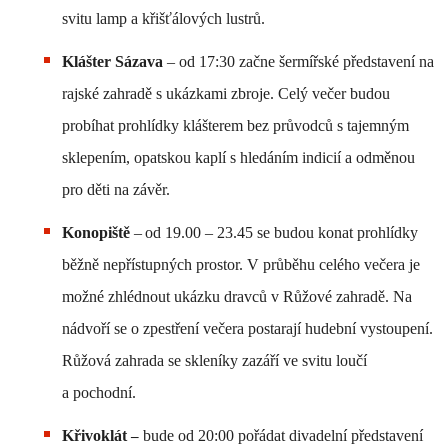
svitu lamp a křišťálových lustrů.
Klášter Sázava
– od
17:30 začne šermířské představení na
rajské zahradě s ukázkami zbroje. Celý večer budou
probíhat prohlídky klášterem bez průvodců s tajemným
sklepením, opatskou kaplí s hledáním indicií a odměnou
pro děti na závěr.
Konopiště
–
od
19.00 – 23.45 se budou konat prohlídky
běžně nepřístupných prostor. V průběhu celého večera je
možné zhlédnout ukázku dravců v Růžové zahradě. Na
nádvoří se o zpestření večera postarají hudební vystoupení.
Růžová zahrada se skleníky zazáří ve svitu loučí
a pochodní.
Křivoklát
bude od 20:00 pořádat divadelní představení
–