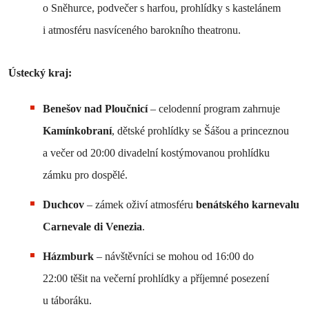
o Sněhurce, podvečer s harfou, prohlídky s kastelánem
i atmosféru nasvíceného barokního theatronu.
Ústecký kraj:
Benešov nad Ploučnicí
– celodenní program zahrnuje
Kamínkobraní
, dětské prohlídky se Šášou a princeznou
a večer od 20:00 divadelní kostýmovanou prohlídku
zámku pro dospělé.
Duchcov
– zámek oživí atmosféru
benátského karnevalu
Carnevale di Venezia
.
Házmburk
– návštěvníci se mohou od 16:00 do
22:00 těšit na večerní prohlídky a příjemné posezení
u táboráku.