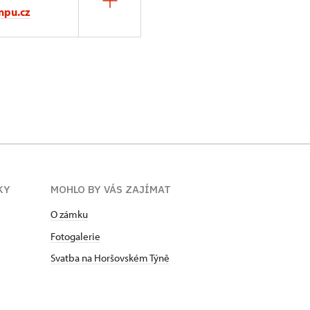
npu.cz
KY
MOHLO BY VÁS ZAJÍMAT
O zámku
Fotogalerie
Svatba na Horšovském Týně