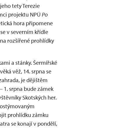
jeho tety Terezie
ámci projektu NPÚ
Po
nětická hora připomene
e v severním křídle
pna rozšířené prohlídky
čkami a stánky. Šermířské
ěká věž, 14. srpna se
ahrada, je dějištěm
 – 1. srpna bude zámek
štěvníky Skotských her.
s kostýmovaným
ojit prohlídku zámku
ra se konají v pondělí,