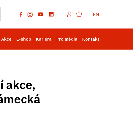
EN
Akce
E-shop
Kariéra
Pro média
Kontakt
í akce,
zámecká