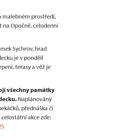
mto malebném prostředí,
st na Opočně, celodenní
zámek Sychrov, hrad
ecku je v pondělí
pení, terasy a věž je
pojí všechny památky
decku.
Naplánovány
pekáčků, přednáška či
 celostátní akce zde:
25