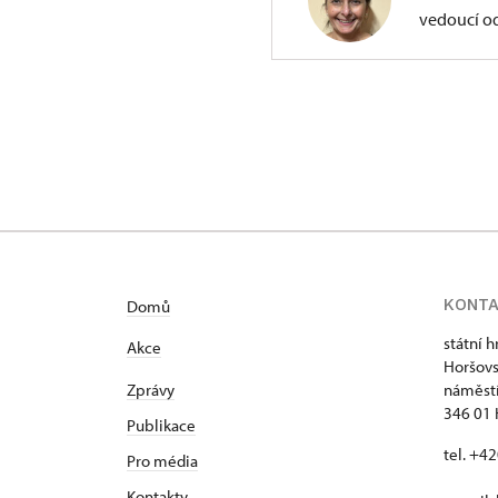
vedoucí o
ÚPS na Sychrově
Zámecký park 1/,
KONT
Domů
státní 
Akce
Horšovs
Zprávy
náměstí
346 01 
Publikace
tel. +4
Pro média
Kontakty