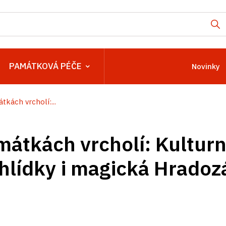
PAMÁTKOVÁ PÉČE
Novinky
tkách vrcholí:...
mátkách vrcholí: Kulturn
hlídky i magická Hrado