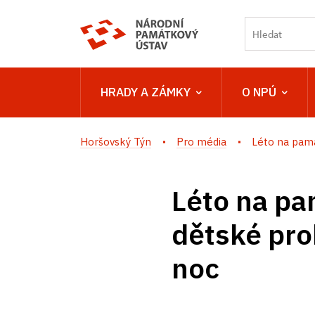
HRADY A ZÁMKY
O NPÚ
Horšovský Týn
Pro média
Léto na pamá
Léto na pa
dětské pro
noc