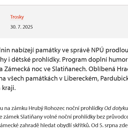
Trosky
30. 7. 2025
nin nabízejí památky ve správě NPÚ prodlou
uhy i dětské prohlídky. Program doplní humor
a Zámecká noc ve Slatiňanech. Oblíbená Hr
 na všech památkách v Libereckém, Pardubi
kraji.
u na zámku Hrubý Rohozec noční prohlídky
Od dotyku
ne zámek Slatiňany volné noční prohlídky bez průvodc
zámecké zahradě hledat obydlí skřítků. Od 5. srpna zd