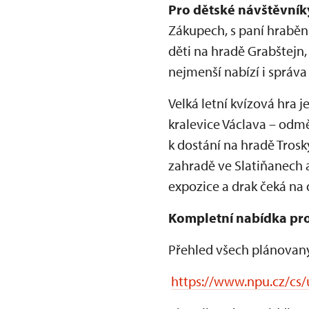
Pro dětské návštěvník
Zákupech, s paní hraběn
děti na hradě Grabštejn,
nejmenší nabízí i správ
Velká letní kvízová hra 
kralevice Václava – odm
k dostání na hradě Tros
zahradě ve Slatiňanech a
expozice a drak čeká na
Kompletní nabídka pro
Přehled všech plánovaný
https://www.npu.cz/cs/