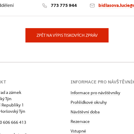
ddělení
773 775 944
bidlasova.lucie@
 Slatiňany
ZPĚT NA VÝPIS TISKOVÝCH ZPRÁV
AKT
INFORMACE PRO NÁVŠTĚVNÍ
hrad a zámek
Informace pro návštěvníky
ký Týn
Prohlídkové okruhy
 Republiky 1
Horšovský Týn
Návštěvní doba
Rezervace
20 606 666 413
Vstupné