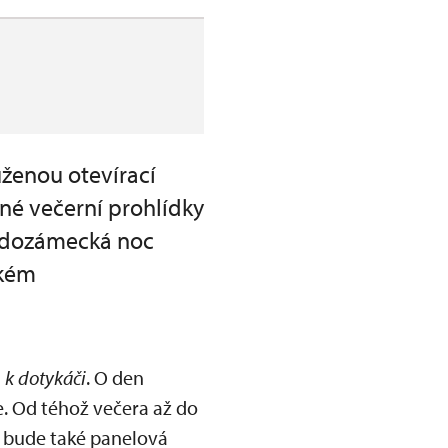
ženou otevírací
né večerní prohlídky
adozámecká noc
ckém
 k dotykáči
. O den
e. Od téhož večera až do
e bude také panelová