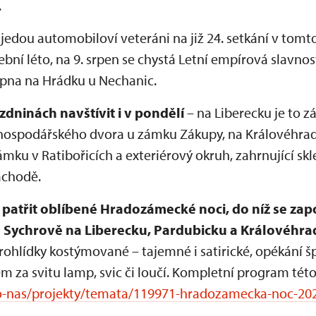
.
 sjedou automobiloví veteráni na již 24. setkání v to
bní léto, na 9. srpen se chystá Letní empírová slavno
rpna na Hrádku u Nechanic.
zdninách navštívit i v pondělí
– na Liberecku je to 
hospodářského dvora u zámku Zákupy, na Královéhrad
mku v Ratibořicích a exteriérový okruh, zahrnující skle
áchodě.
 patřit oblíbené Hradozámecké noci, do níž se za
 Sychrově na Liberecku, Pardubicku a Královéhra
prohlídky kostýmované – tajemné i satirické, opékání š
 za svitu lamp, svic či loučí. Kompletní program této
o-nas/projekty/temata/119971-hradozamecka-noc-20