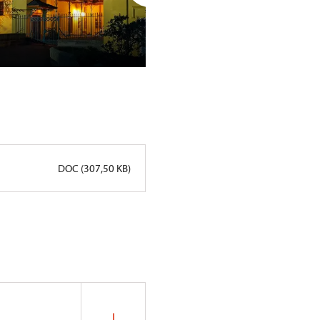
Celodenní slavnost proběhne 
Nechanic
DOC (307,50 KB)