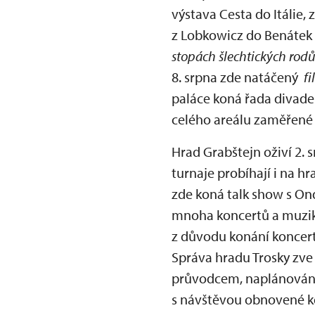
výstava Cesta do Itálie, 
z Lobkowicz do Benátek 
stopách šlechtických rod
8. srpna zde natáčený
f
paláce koná řada divadel
celého areálu zaměřené 
Hrad Grabštejn oživí 2. 
turnaje probíhají i na h
zde koná talk show s On
mnoha koncertů a muziká
z důvodu konání koncert
Správa hradu Trosky zve
průvodcem, naplánována 
s návštěvou obnovené ko