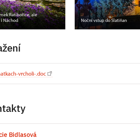
mek Ratibořice, ale
s i Náchod
Noční vstup do Slatiňan
ažení
atkach-vrcholi-.doc
ntakty
cie Bidlasová