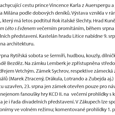
zachycující cestu prince Vincence Karla z Auerspergu a 
a Milána podle dobových deníků. Výstava vznikla v r
ů
, který má letos podtitul Rok italské šlechty. Hrad Ku
ilm Léto s Evženem
večerním promítáním, během srpna s
ních představení. Kastelán hradu Litice nabídne 9. sr
na architekturu.
srpna Rytířská sobota se šermíři, hudbou, kouzly, dílni
radě Bezděz. Na zámku Lemberk je zpřístupněna středov
dřejem Vetchým. Zámek Sychrov, respektive zámecká z
lů (Marek Ztracený, Drákula, Lotrando a Zubejda aj.)
u uzavřen, 23. srpna jen zámek otevřen pouze pro náv
 nejenom fanoušky hry KCD II. na večerní prohlídky 
je i řada divadelních představení. V Zákupech lze sp
nírny ve volném režimu; komentované prohlídky 1. pat