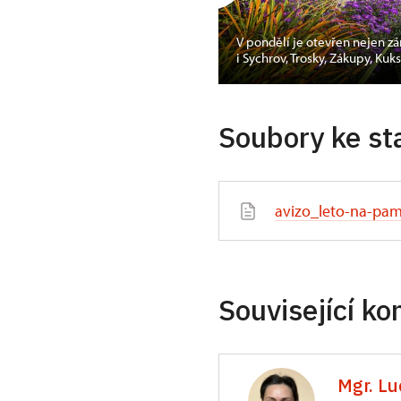
V pondělí je otevřen nejen zá
acovní listy pro děti
i Sychrov, Trosky, Zákupy, Kuk
Soubory ke st
avizo_leto-na-pam
Související ko
Mgr. Lu