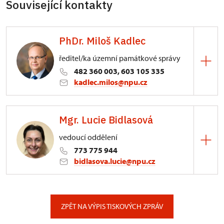
Související kontakty
PhDr. Miloš Kadlec
ředitel/ka územní památkové správy
482 360 003, 603 105 335
kadlec.milos@npu.cz
ÚPS na Sychrově
Mgr. Lucie Bidlasová
3/, Sychrov 3
vedoucí oddělení
773 775 944
bidlasova.lucie@npu.cz
ÚPS na Sychrově
Zámecký park 1/, Slatiňany
ZPĚT NA VÝPIS TISKOVÝCH ZPRÁV