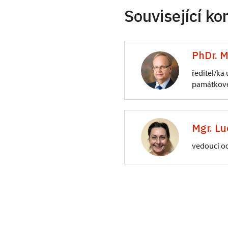
Související ko
PhDr. M
ředitel/ka
památkové
ÚPS na Sychrově
3/, Sychrov 3
Mgr. Lu
vedoucí o
ÚPS na Sychrově
Zámecký park 1/,