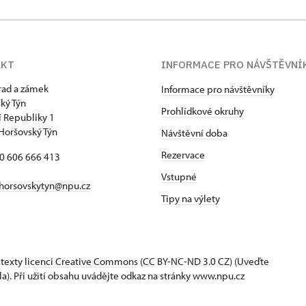
AKT
INFORMACE PRO NÁVŠTĚVNÍ
hrad a zámek
Informace pro návštěvníky
ký Týn
Prohlídkové okruhy
 Republiky 1
Horšovský Týn
Návštěvní doba
Rezervace
20 606 666 413
Vstupné
horsovskytyn@npu.cz
Tipy na výlety
 texty
licenci Creative Commons
(CC BY-NC-ND 3.0 CZ) (Uveďte
la). Při užití obsahu uvádějte odkaz na stránky www.npu.cz