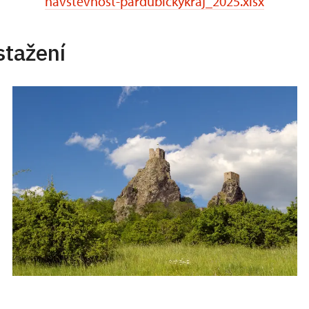
navstevnost-pardubickykraj_2025.xlsx
stažení