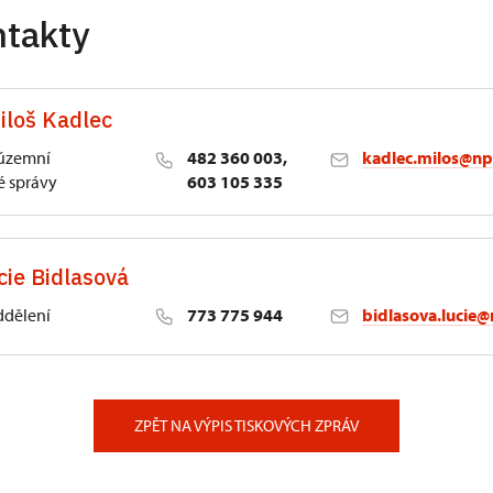
ntakty
iloš Kadlec
 územní
482 360 003,
kadlec.milos@np
 správy
603 105 335
cie Bidlasová
ddělení
773 775 944
bidlasova.lucie@
 Slatiňany
ZPĚT NA VÝPIS TISKOVÝCH ZPRÁV