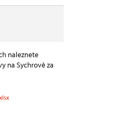
ch naleznete
vy na Sychrově za
xlsx