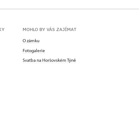
KY
MOHLO BY VÁS ZAJÍMAT
O zámku
Fotogalerie
Svatba na Horšovském Týně