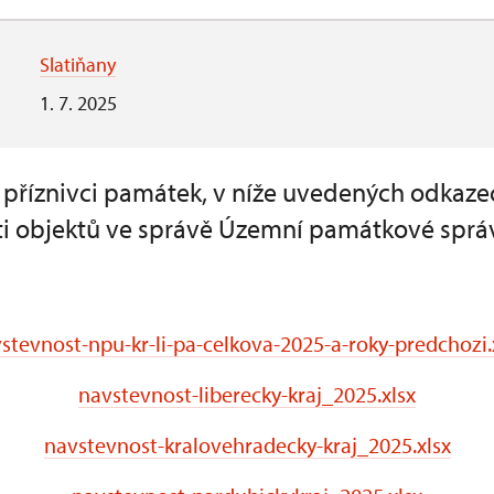
Slatiňany
1. 7. 2025
a příznivci památek, v níže uvedených odkaze
i objektů ve správě Územní památkové sprá
stevnost-npu-kr-li-pa-celkova-2025-a-roky-predchozi.
navstevnost-liberecky-kraj_2025.xlsx
navstevnost-kralovehradecky-kraj_2025.xlsx