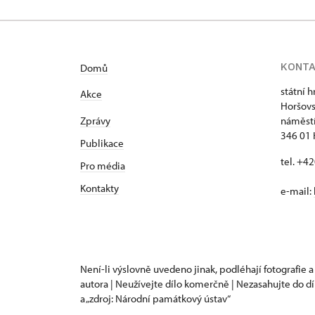
KONT
Domů
státní 
Akce
Horšovs
Zprávy
náměstí
346 01 
Publikace
tel. +4
Pro média
Kontakty
e-mail:
Není-li výslovně uvedeno jinak, podléhají fotografie a
autora | Neužívejte dílo komerčně | Nezasahujte do dí
a „zdroj: Národní památkový ústav“