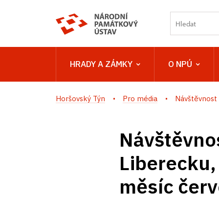
HRADY A ZÁMKY
O NPÚ
Horšovský Týn
Pro média
Návštěvnost 
Návštěvnos
Liberecku,
měsíc čer