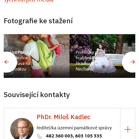
Fotografie ke stažení
Hra Poklad
Prohlídky s
kralevice
hraběnkou na
Václava na
Hrádku u
Bezdězu
Nechanic
Související kontakty
PhDr. Miloš Kadlec
ředitel/ka územní památkové správy
482 360 003, 603 105 335