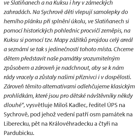
ve Slatiňanech a na Kuksu i hry v zámeckých
zahradách. Na Sychrově děti vlepují samolepky do
herního plánku při splnění úkolu, ve Slatiňanech si
pomocí historických pohlednic procvičí zeměpis, na
Kuksu si pomocí tzv. Mapy zážitků projdou celý areál
a seznámí se tak s jedinečností tohoto místa. Chceme
dětem představit naše památky srozumitelným
způsobem a zároveň je nadchnout, aby se k nám
rády vracely a zůstaly našimi příznivci i v dospělosti.
Zároveň těmito alternativami odlehčujeme klasickým
prohlídkám, které jsou pro dětské návštěvníky někdy
dlouhé“
, vysvětluje Miloš Kadlec, ředitel ÚPS na
Sychrově, pod jehož vedení patří osm památek na
Liberecku, pět na Královéhradecku a čtyři na
Pardubicku.