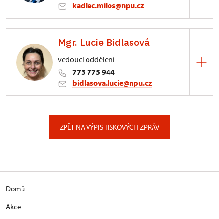
kadlec.milos@npu.cz
ÚPS na Sychrově
Mgr. Lucie Bidlasová
3/, Sychrov 3
vedoucí oddělení
773 775 944
bidlasova.lucie@npu.cz
ÚPS na Sychrově
Zámecký park 1/, Slatiňany
ZPĚT NA VÝPIS TISKOVÝCH ZPRÁV
Domů
Akce