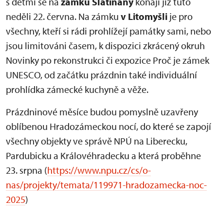
s dětmi se na
zámku Slatiňany
konají již tuto
neděli 22. června. Na zámku
v Litomyšli
je pro
všechny, kteří si rádi prohlížejí památky sami, nebo
jsou limitováni časem, k dispozici zkrácený okruh
Novinky po rekonstrukci či expozice Proč je zámek
UNESCO, od začátku prázdnin také individuální
prohlídka zámecké kuchyně a věže.
Prázdninové měsíce budou pomyslně uzavřeny
oblíbenou Hradozámeckou nocí, do které se zapojí
všechny objekty ve správě NPÚ na Liberecku,
Pardubicku a Královéhradecku a která proběhne
23. srpna (
https://www.npu.cz/cs/o-
nas/projekty/temata/119971-hradozamecka-noc-
2025
)