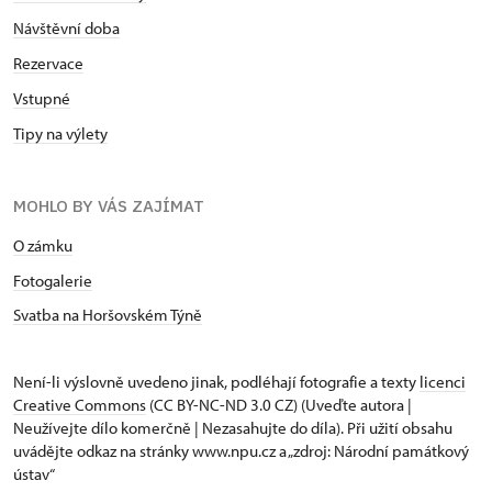
Návštěvní doba
Rezervace
Vstupné
Tipy na výlety
MOHLO BY VÁS ZAJÍMAT
O zámku
Fotogalerie
Svatba na Horšovském Týně
Není-li výslovně uvedeno jinak, podléhají fotografie a texty
licenci
Creative Commons
(CC BY-NC-ND 3.0 CZ) (Uveďte autora |
Neužívejte dílo komerčně | Nezasahujte do díla). Při užití obsahu
uvádějte odkaz na stránky www.npu.cz a „zdroj: Národní památkový
ústav“