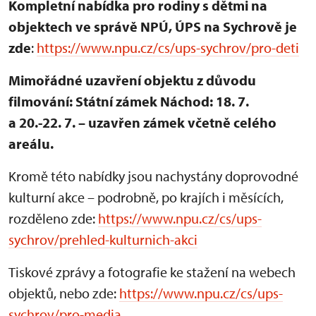
Kompletní nabídka pro rodiny s dětmi na
objektech ve správě NPÚ, ÚPS na Sychrově je
zde
:
https://www.npu.cz/cs/ups-sychrov/pro-deti
Mimořádné uzavření objektu z důvodu
filmování: Státní zámek Náchod: 18. 7.
a 20.-22. 7. – uzavřen zámek včetně celého
areálu.
Kromě této nabídky jsou nachystány doprovodné
kulturní akce – podrobně, po krajích i měsících,
rozděleno zde:
https://www.npu.cz/cs/ups-
sychrov/prehled-kulturnich-akci
Tiskové zprávy a fotografie ke stažení na webech
objektů, nebo zde:
https://www.npu.cz/cs/ups-
sychrov/pro-media