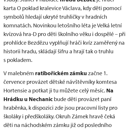
karta O poklad kralevice Václava, kdy děti pomocí
symbolů hledají ukryté truhličky v hradních
komnatách. Novinkou letošního léta je Velká letní
kvízová hra-D pro děti školního věku i dospělé – při
prohlídce Bezdězu vyplňují hráči kvíz zaměřený na
historii hradu, skládají šifru a hrají tak o truhlu
s pokladem.
V malebném
ratibořickém zámku
začne 1.
července provázet dětské návštěvníky komtesa
Hortensie a potkat ji tu můžete celý měsíc.
Na
Hrádku u Nechanic
bude děti provázet paní
hraběnka, k dispozici zde jsou pracovní listy pro
školáky i předškoláky. Okruh Zámek hravě čeká
děti na náchodském zámku již od posledního