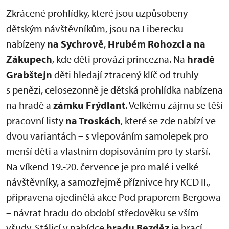
Zkrácené prohlídky, které jsou uzpůsobeny
dětským návštěvníkům, jsou na Liberecku
nabízeny
na Sychrově
,
Hrubém Rohozci a na
Zákupech
, kde děti provází princezna. Na
hradě
Grabštejn
děti hledají ztracený klíč od truhly
s penězi, celosezonně je dětská prohlídka nabízena
na hradě a
zámku Frýdlant
. Velkému zájmu se těší
pracovní listy
na Troskách
, které se zde nabízí ve
dvou variantách – s vlepováním samolepek pro
menší děti a vlastním dopisováním pro ty starší.
Na víkend 19.-20. července je pro malé i velké
návštěvníky, a samozřejmě příznivce hry KCD II.,
připravena ojedinělá akce Pod praporem Bergowa
– návrat hradu do období středověku se vším
všudy. Stálicí v nabídce
hradu Bezděz
je hrací