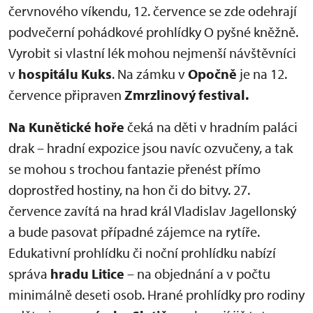
červnového víkendu, 12. července se zde odehrají
podvečerní pohádkové prohlídky O pyšné kněžně.
Vyrobit si vlastní lék mohou nejmenší návštěvníci
v
hospitálu Kuks
. Na zámku v
Opočně
je na 12.
července připraven
Zmrzlinový festival.
Na Kunětické hoře
čeká na děti v hradním paláci
drak – hradní expozice jsou navíc ozvučeny, a tak
se mohou s trochou fantazie přenést přímo
doprostřed hostiny, na hon či do bitvy. 27.
července zavítá na hrad král Vladislav Jagellonský
a bude pasovat případné zájemce na rytíře.
Edukativní prohlídku či noční prohlídku nabízí
správa
hradu
Litice
– na objednání a v počtu
minimálně deseti osob. Hrané prohlídky pro rodiny