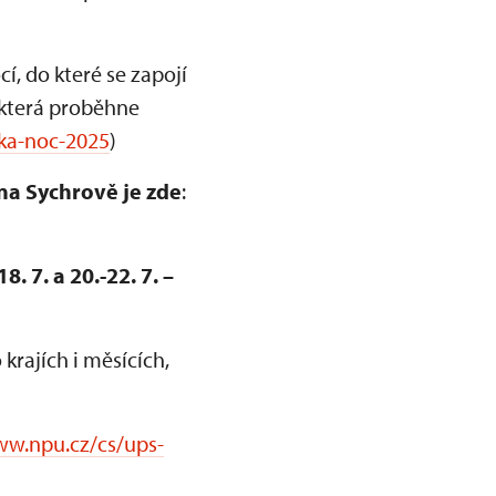
 do které se zapojí
 která proběhne
ka-noc-2025
)
na Sychrově je zde
:
 7. a 20.-22. 7. –
rajích i měsících,
ww.npu.cz/cs/ups-