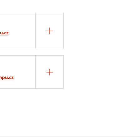
u.cz
npu.cz