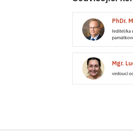
PhDr. M
ředitel/ka
památkové
ÚPS na Sychrově
3/, Sychrov 3
Mgr. Lu
vedoucí o
ÚPS na Sychrově
Zámecký park 1/,