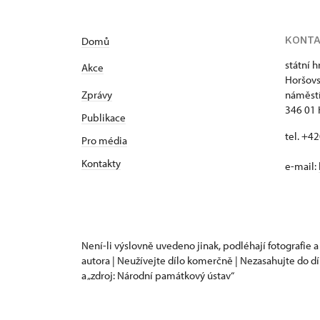
KONT
Domů
státní 
Akce
Horšovs
Zprávy
náměstí
346 01 
Publikace
tel. +4
Pro média
Kontakty
e-mail:
Není-li výslovně uvedeno jinak, podléhají fotografie a
autora | Neužívejte dílo komerčně | Nezasahujte do dí
a „zdroj: Národní památkový ústav“