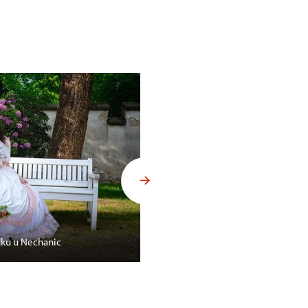
dku u Nechanic
Rodinné odpoledne na zámku S