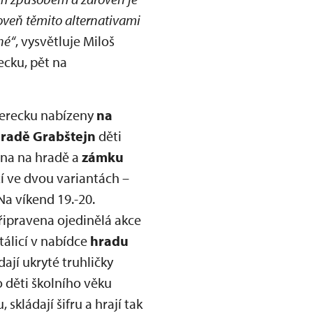
roveň těmito alternativami
hé“
, vysvětluje Miloš
ecku, pět na
berecku nabízeny
na
radě Grabštejn
děti
ena na hradě a
zámku
zí ve dvou variantách –
Na víkend 19.-20.
připravena ojedinělá akce
álicí v nabídce
hradu
ají ukryté truhličky
o děti školního věku
skládají šifru a hrají tak