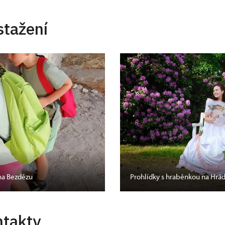
stažení
 na Bezdězu
Prohlídky s hraběnkou na Hrá
ntakty