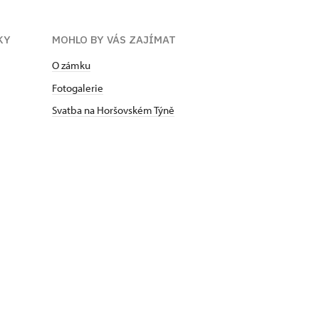
KY
MOHLO BY VÁS ZAJÍMAT
O zámku
Fotogalerie
Svatba na Horšovském Týně