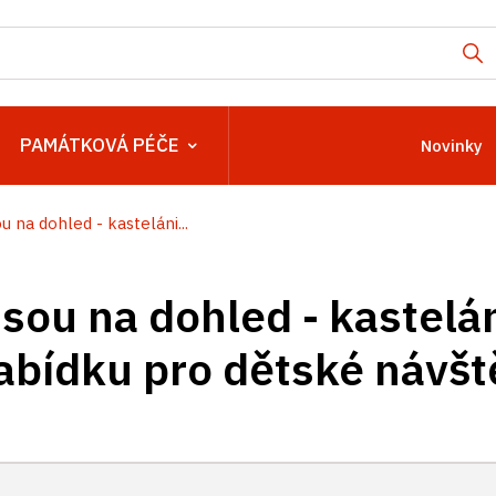
PAMÁTKOVÁ PÉČE
Novinky
u na dohled - kasteláni...
sou na dohled - kastelán
nabídku pro dětské návšt