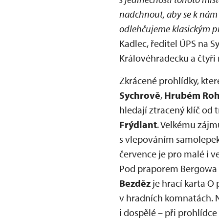
nadchnout, aby se k nám r
odlehčujeme klasickým pr
Kadlec, ředitel ÚPS na S
Královéhradecku a čtyři
Zkrácené prohlídky, kte
Sychrově
,
Hrubém Roho
hledají ztracený klíč od
Frýdlant
. Velkému zájmu
s vlepováním samolepek p
července je pro malé i v
Pod praporem Bergowa – 
Bezděz
je hrací karta O
v hradních komnatách. No
i dospělé – při prohlídce