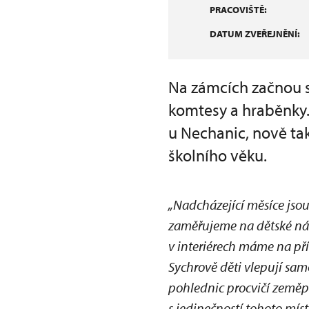
PRACOVIŠTĚ:
DATUM ZVEŘEJNĚNÍ:
Na zámcích začnou s
komtesy a hraběnky. 
u Nechanic, nově tak
školního věku.
„Nadcházející měsíce jso
zaměřujeme na dětské ná
v interiérech máme na př
Sychrově děti vlepují sam
pohlednic procvičí zeměpi
s jedinečností tohoto mí