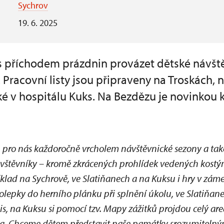
Sychrov
19. 6. 2025
 příchodem prázdnin provázet dětské návště
Pracovní listy jsou připraveny na Troskách, 
é v hospitálu Kuks. Na Bezdězu je novinkou k
u pro nás každoročně vrcholem návštěvnické sezony a tak
vštěvníky – kromě zkrácených prohlídek vedených kost
íklad na Sychrově, ve Slatiňanech a na Kuksu i hry v zá
olepky do herního plánku při splnění úkolu, ve Slatiňane
s, na Kuksu si pomocí tzv. Mapy zážitků projdou celý are
sta. Chceme dětem představit naše památky srozumiteln