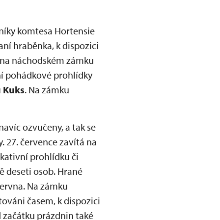
níky komtesa Hortensie
ní hraběnka, k dispozici
ěti na náchodském zámku
ní pohádkové prohlídky
u Kuks
. Na zámku
navíc ozvučeny, a tak se
. 27. července zavítá na
kativní prohlídku či
ě deseti osob. Hrané
 června. Na zámku
itováni časem, k dispozici
 začátku prázdnin také