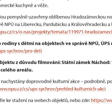
zámecké kuchyně a věže.
ou pomyslně uzavřeny oblíbenou Hradozámeckou nocí,
vě NPÚ na Liberecku, Pardubicku a Královéhradecku a
npu.cz/cs/o-nas/projekty/temata/119971-hradozamec
 rodiny s dětmi na objektech ve správě NPÚ, ÚPS 
ps-sychrov/pro-deti
ektu z důvodu filmování: Státní zámek Náchod: 18.
celého areálu.
 nachystány doprovodné kulturní akce – podrobně, po k
www.npu.cz/cs/ups-sychrov/prehled-kulturnich-akci
fie ke stažení na webech objektů, nebo zde:
https://w