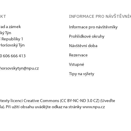
AKT
INFORMACE PRO NÁVŠTĚVNÍ
hrad a zámek
Informace pro návštěvníky
ký Týn
Prohlídkové okruhy
 Republiky 1
Horšovský Týn
Návštěvní doba
Rezervace
20 606 666 413
Vstupné
horsovskytyn@npu.cz
Tipy na výlety
 texty
licenci Creative Commons
(CC BY-NC-ND 3.0 CZ) (Uveďte
la). Při užití obsahu uvádějte odkaz na stránky www.npu.cz