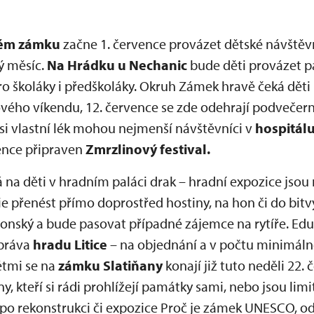
kém zámku
začne 1. července provázet dětské návštěv
lý měsíc.
Na Hrádku u Nechanic
bude děti provázet pa
 pro školáky i předškoláky. Okruh Zámek hravě čeká d
ového víkendu, 12. července se zde odehrají podvečer
si vlastní lék mohou nejmenší návštěvníci v
hospitál
ence připraven
Zmrzlinový festival.
 na děti v hradním paláci drak – hradní expozice jsou 
 přenést přímo doprostřed hostiny, na hon či do bitvy
llonský a bude pasovat případné zájemce na rytíře. Edu
správa
hradu
Litice
– na objednání a v počtu minimáln
ětmi se na
zámku Slatiňany
konají již tuto neděli 22.
y, kteří si rádi prohlížejí památky sami, nebo jsou lim
po rekonstrukci či expozice Proč je zámek UNESCO, od