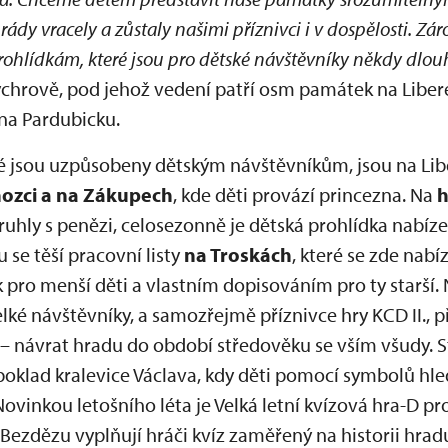
ády vracely a zůstaly našimi příznivci i v dospělosti. Zá
ohlídkám, které jsou pro dětské návštěvníky někdy dlou
ychrově, pod jehož vedení patří osm památek na Liber
 na Pardubicku.
ré jsou uzpůsobeny dětským návštěvníkům, jsou na Li
zci a na Zákupech
, kde děti provází princezna. Na
h
 truhly s penězi, celosezonně je dětská prohlídka nabíz
 se těší pracovní listy
na Troskách
, které se zde nabí
ro menší děti a vlastním dopisováním pro ty starší. 
elké návštěvníky, a samozřejmě příznivce hry KCD II., 
návrat hradu do období středověku se vším všudy. St
 poklad kralevice Václava, kdy děti pomocí symbolů hled
vinkou letošního léta je Velká letní kvízová hra-D pr
 Bezdězu vyplňují hráči kvíz zaměřený na historii hradu, 