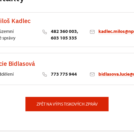
iloš Kadlec
 územní
482 360 003,
kadlec.milos@np
 správy
603 105 335
cie Bidlasová
ddělení
773 775 944
bidlasova.lucie@
 Slatiňany
ZPĚT NA VÝPIS TISKOVÝCH ZPRÁV