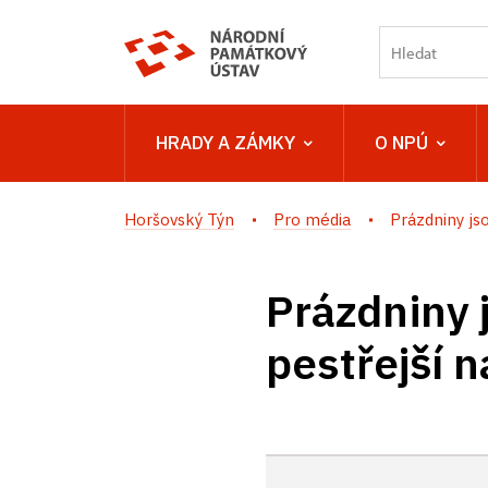
HRADY A ZÁMKY
O NPÚ
Horšovský Týn
Pro média
Prázdniny jso
Prázdniny j
pestřejší 