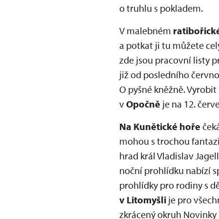
o truhlu s pokladem.
V malebném
ratibořic
a potkat ji tu můžete ce
zde jsou pracovní listy
již od posledního červn
O pyšné kněžně. Vyrobit 
v
Opočně
je na 12. červ
Na Kunětické hoře
čeká
mohou s trochou fantazie
hrad král Vladislav Jage
noční prohlídku nabízí 
prohlídky pro rodiny s d
v Litomyšli
je pro všechn
zkrácený okruh Novinky 