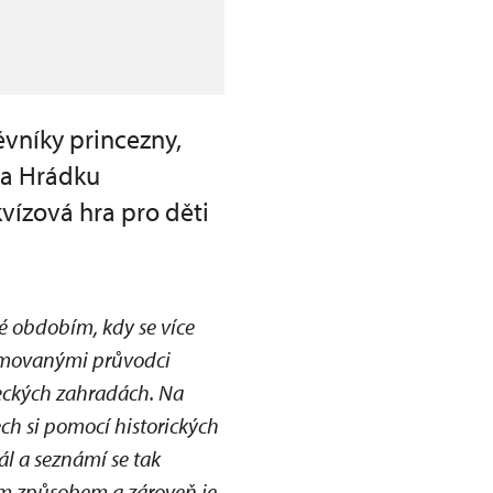
vníky princezny,
na Hrádku
vízová hra pro děti
é obdobím, kdy se více
ýmovanými průvodci
meckých zahradách. Na
ch si pomocí historických
ál a seznámí se tak
ým způsobem a zároveň je