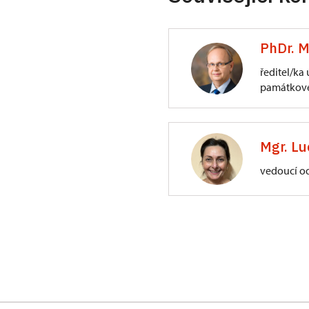
PhDr. M
ředitel/ka
památkové
ÚPS na Sychrově
3/, Sychrov 3
Mgr. Lu
vedoucí o
ÚPS na Sychrově
Zámecký park 1/,