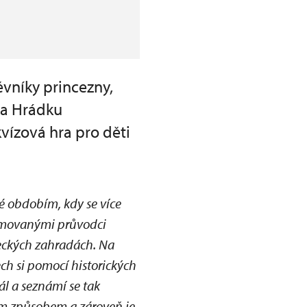
vníky princezny,
na Hrádku
vízová hra pro děti
é obdobím, kdy se více
ýmovanými průvodci
meckých zahradách. Na
ch si pomocí historických
ál a seznámí se tak
ým způsobem a zároveň je