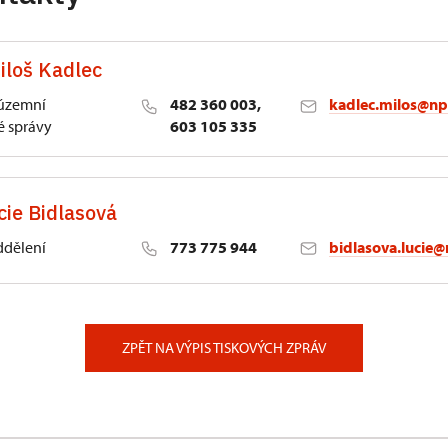
iloš Kadlec
 územní
482 360 003,
kadlec.milos@np
 správy
603 105 335
cie Bidlasová
ddělení
773 775 944
bidlasova.lucie@
 Slatiňany
ZPĚT NA VÝPIS TISKOVÝCH ZPRÁV