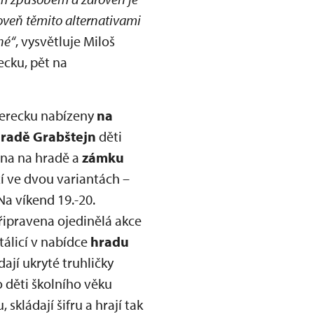
roveň těmito alternativami
hé“
, vysvětluje Miloš
ecku, pět na
berecku nabízeny
na
radě Grabštejn
děti
ena na hradě a
zámku
zí ve dvou variantách –
Na víkend 19.-20.
připravena ojedinělá akce
álicí v nabídce
hradu
ají ukryté truhličky
o děti školního věku
skládají šifru a hrají tak