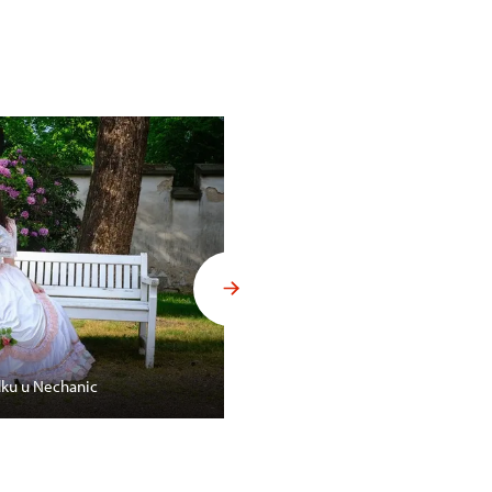
dku u Nechanic
Rodinné odpoledne na zámku S