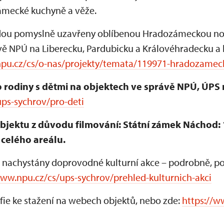
zámecké kuchyně a věže.
ou pomyslně uzavřeny oblíbenou Hradozámeckou nocí,
vě NPÚ na Liberecku, Pardubicku a Královéhradecku a
npu.cz/cs/o-nas/projekty/temata/119971-hradozamec
 rodiny s dětmi na objektech ve správě NPÚ, ÚPS 
ps-sychrov/pro-deti
ektu z důvodu filmování: Státní zámek Náchod: 18.
celého areálu.
 nachystány doprovodné kulturní akce – podrobně, po k
www.npu.cz/cs/ups-sychrov/prehled-kulturnich-akci
fie ke stažení na webech objektů, nebo zde:
https://w