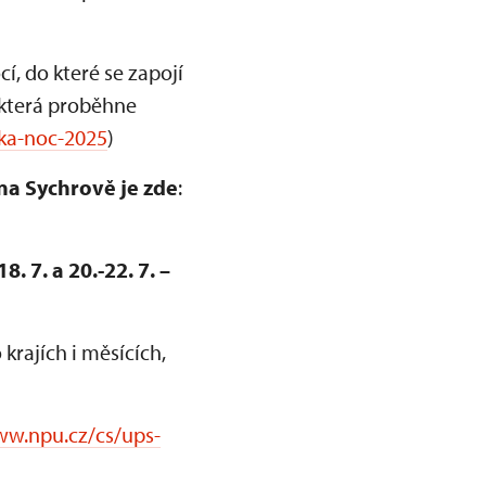
 do které se zapojí
 která proběhne
ka-noc-2025
)
na Sychrově je zde
:
 7. a 20.-22. 7. –
rajích i měsících,
ww.npu.cz/cs/ups-