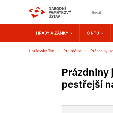
HRADY A ZÁMKY
O NPÚ
Horšovský Týn
Pro média
Prázdniny jso
Prázdniny j
pestřejší 