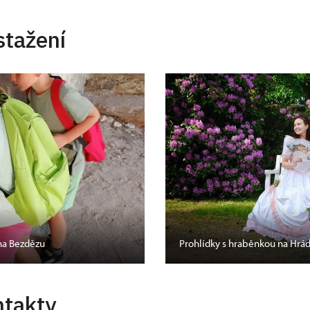
stažení
 na Bezdězu
Prohlídky s hraběnkou na Hrá
ntakty