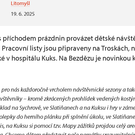
Litomyšl
19. 6. 2025
 příchodem prázdnin provázet dětské návště
Pracovní listy jsou připraveny na Troskách, 
é v hospitálu Kuks. Na Bezdězu je novinkou k
u pro nás každoročně vrcholem návštěvnické sezony a tak
vštěvníky – kromě zkrácených prohlídek vedených kost
íklad na Sychrově, ve Slatiňanech a na Kuksu i hry v zá
olepky do herního plánku při splnění úkolu, ve Slatiňane
s, na Kuksu si pomocí tzv. Mapy zážitků projdou celý are
sta. Chceme dětem představit naše památky srozumiteln