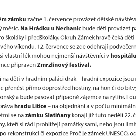
kém zámku
začne 1. července provázet dětské návštěv
lý měsíc.
Na Hrádku u Nechanic
bude děti provázet pa
 pro školáky i předškoláky. Okruh Zámek hravě čeká d
ového víkendu, 12. července se zde odehrají podvečer
si vlastní lék mohou nejmenší návštěvníci v
hospitál
ence připraven
Zmrzlinový festival.
 na děti v hradním paláci drak – hradní expozice jsou 
 přenést přímo doprostřed hostiny, na hon či do bitvy
llonský a bude pasovat případné zájemce na rytíře. Edu
správa
hradu
Litice
– na objednání a v počtu minimáln
ětmi se na
zámku Slatiňany
konají již tuto neděli 22.
y, kteří si rádi prohlížejí památky sami, nebo jsou lim
po rekonstrukci či expozice Proč je zámek UNESCO, od