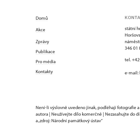
KONT
Domů
státní 
Akce
Horšovs
Zprávy
náměstí
346 01 
Publikace
tel. +4
Pro média
Kontakty
e-mail:
Není-li výslovně uvedeno jinak, podléhají fotografie a
autora | Neužívejte dílo komerčně | Nezasahujte do dí
a „zdroj: Národní památkový ústav“