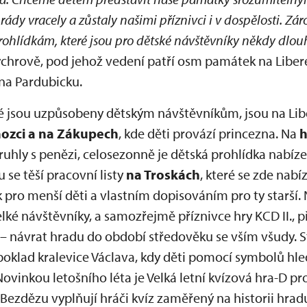
ády vracely a zůstaly našimi příznivci i v dospělosti. Zá
ohlídkám, které jsou pro dětské návštěvníky někdy dlou
ychrově, pod jehož vedení patří osm památek na Liber
 na Pardubicku.
ré jsou uzpůsobeny dětským návštěvníkům, jsou na Li
zci a na Zákupech
, kde děti provází princezna. Na
h
 truhly s penězi, celosezonně je dětská prohlídka nabíz
 se těší pracovní listy
na Troskách
, které se zde nabí
ro menší děti a vlastním dopisováním pro ty starší. 
elké návštěvníky, a samozřejmě příznivce hry KCD II., 
návrat hradu do období středověku se vším všudy. St
 poklad kralevice Václava, kdy děti pomocí symbolů hled
vinkou letošního léta je Velká letní kvízová hra-D pr
 Bezdězu vyplňují hráči kvíz zaměřený na historii hradu, 