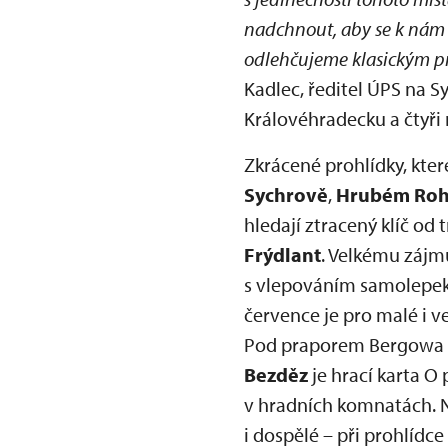
nadchnout, aby se k nám r
odlehčujeme klasickým pr
Kadlec, ředitel ÚPS na S
Královéhradecku a čtyři
Zkrácené prohlídky, kte
Sychrově
,
Hrubém Roho
hledají ztracený klíč od
Frýdlant
. Velkému zájmu
s vlepováním samolepek p
července je pro malé i v
Pod praporem Bergowa – 
Bezděz
je hrací karta O
v hradních komnatách. No
i dospělé – při prohlídce