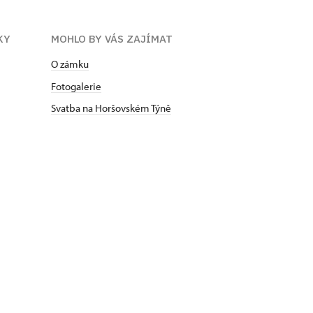
KY
MOHLO BY VÁS ZAJÍMAT
O zámku
Fotogalerie
Svatba na Horšovském Týně