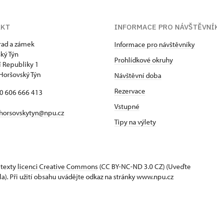
AKT
INFORMACE PRO NÁVŠTĚVNÍ
hrad a zámek
Informace pro návštěvníky
ký Týn
Prohlídkové okruhy
 Republiky 1
Horšovský Týn
Návštěvní doba
Rezervace
20 606 666 413
Vstupné
horsovskytyn@npu.cz
Tipy na výlety
 texty
licenci Creative Commons
(CC BY-NC-ND 3.0 CZ) (Uveďte
la). Při užití obsahu uvádějte odkaz na stránky www.npu.cz