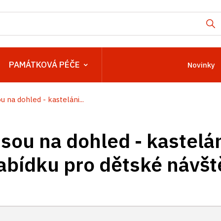
PAMÁTKOVÁ PÉČE
Novinky
u na dohled - kasteláni...
sou na dohled - kastelán
nabídku pro dětské návšt