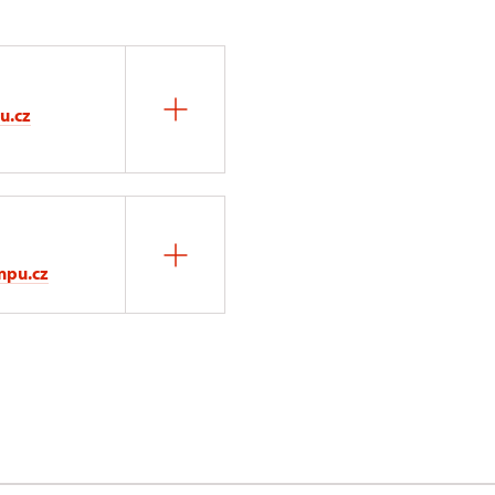
u.cz
npu.cz