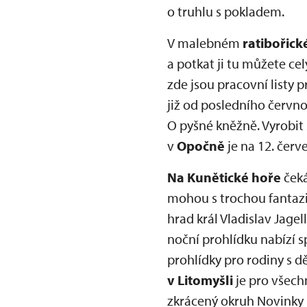
o truhlu s pokladem.
V malebném
ratibořic
a potkat ji tu můžete ce
zde jsou pracovní listy
již od posledního červn
O pyšné kněžně. Vyrobit 
v
Opočně
je na 12. červ
Na Kunětické hoře
čeká
mohou s trochou fantazie
hrad král Vladislav Jage
noční prohlídku nabízí 
prohlídky pro rodiny s d
v Litomyšli
je pro všechn
zkrácený okruh Novinky 