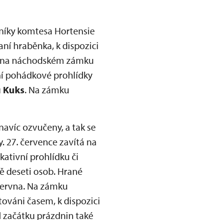
níky komtesa Hortensie
ní hraběnka, k dispozici
ěti na náchodském zámku
ní pohádkové prohlídky
u Kuks
. Na zámku
navíc ozvučeny, a tak se
. 27. července zavítá na
kativní prohlídku či
ě deseti osob. Hrané
 června. Na zámku
itováni časem, k dispozici
 začátku prázdnin také