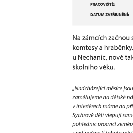
PRACOVIŠTĚ:
DATUM ZVEŘEJNĚNÍ:
Na zámcích začnou s
komtesy a hraběnky. 
u Nechanic, nově tak
školního věku.
„Nadcházející měsíce jso
zaměřujeme na dětské ná
v interiérech máme na př
Sychrově děti vlepují sam
pohlednic procvičí zeměpi
s jedinečností tohoto mí