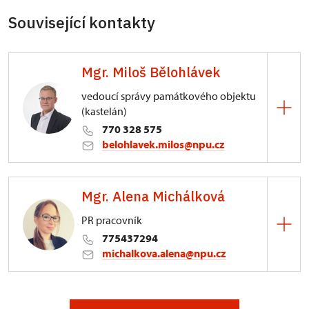
Související kontakty
Mgr. Miloš Bělohlávek
vedoucí správy památkového objektu
(kastelán)
770 328 575
belohlavek.milos@npu.cz
Zámek Valeč
Mgr. Alena Michálková
1/, Valeč 1
PR pracovník
775437294
michalkova.alena@npu.cz
ÚPS v Ústí nad Labem
Podmokelská 1/15, Ústí nad Labem