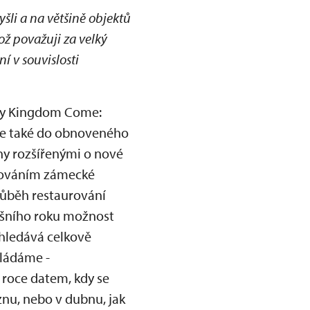
šli a na většině objektů
což považuji za velký
í v souvislosti
hry Kingdom Come:
ale také do obnoveného
hy rozšířenými o nové
pňováním zámecké
průběh restaurování
tošního roku možnost
yhledává celkově
kládáme -
 roce datem, kdy se
znu, nebo v dubnu, jak