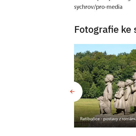
sychrov/pro-media
Fotografie ke 
hrada
Ratibořice - postavy z román