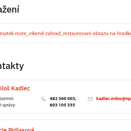
ažení
matek-roste_vikend-zahrad_restaurovani-obrazu-na-hradk
ntakty
iloš Kadlec
 územní
482 360 003,
kadlec.milos@np
 správy
603 105 335
cie Bidlasová