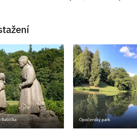
stažení
u Babička
Opočenský park