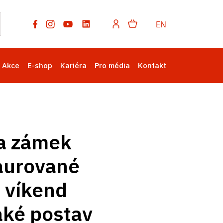
EN
Akce
E-shop
Kariéra
Pro média
Kontakt
Na zámek
taurované
, víkend
aké postav