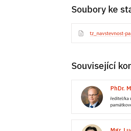
Soubory ke st
tz_navstevnost-pa
Související ko
PhDr. M
ředitel/ka
památkové
ÚPS na Sychrově
3/, Sychrov 3
Mgr. Lu