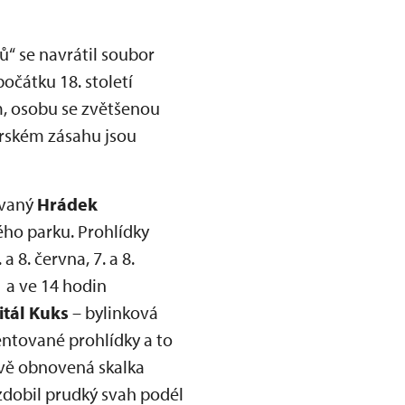
ů“ se navrátil soubor
očátku 18. století
m, osobu se zvětšenou
torském zásahu jsou
ňovaný
Hrádek
ého parku. Prohlídky
8. června, 7. a 8.
1 a ve 14 hodin
itál Kuks
– bylinková
entované prohlídky a to
vě obnovená skalka
zdobil prudký svah podél