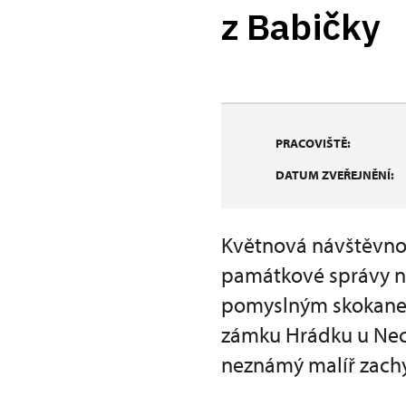
z Babičky
PRACOVIŠTĚ:
DATUM ZVEŘEJNĚNÍ:
Květnová návštěvno
památkové správy na
pomyslným skokanem
zámku Hrádku u Nech
neznámý malíř zachy