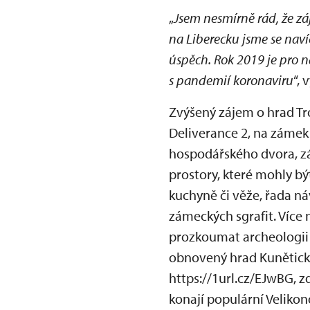
„
Jsem nesmírně rád, že zá
na Liberecku jsme se navíc
úspěch. Rok 2019 je pro n
s pandemií koronaviru
“,
Zvýšený zájem o hrad Tr
Deliverance 2, na zámek
hospodářského dvora, zá
prostory, které mohly b
kuchyně či věže, řada ná
zámeckých sgrafit. Více 
prozkoumat archeologii 
obnovený hrad Kunětická
https://1url.cz/EJwBG, 
konají populární Velikon