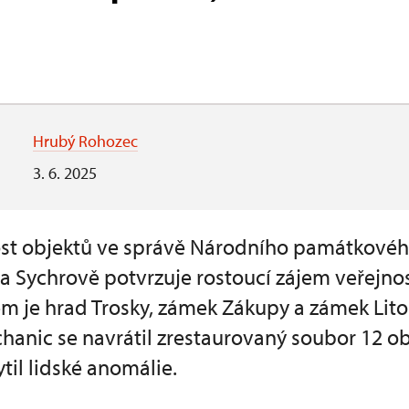
Hrubý Rohozec
3. 6. 2025
st objektů ve správě Národního památkovéh
 Sychrově potvrzuje rostoucí zájem veřejnos
 je hrad Trosky, zámek Zákupy a zámek Lito
anic se navrátil zrestaurovaný soubor 12 ob
til lidské anomálie.