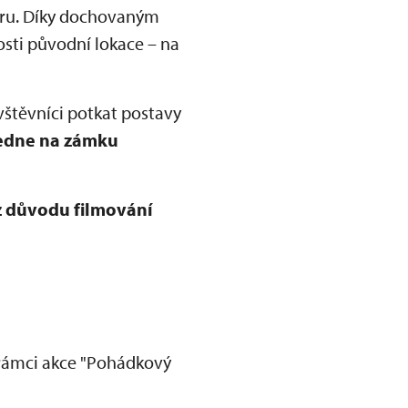
toru. Díky dochovaným
sti původní lokace – na
vštěvníci potkat postavy
edne na zámku
z důvodu filmování
rámci akce "Pohádkový