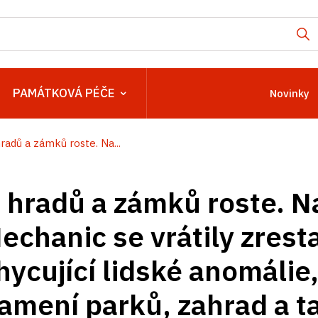
PAMÁTKOVÁ PÉČE
Novinky
radů a zámků roste. Na...
 hradů a zámků roste. 
echanic se vrátily zres
hycující lidské anomálie
amení parků, zahrad a t