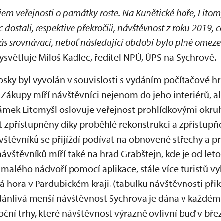
jem veřejnosti o památky roste. Na Kunětické hoře, Litomy
 dostali, respektive překročili, návštěvnost z roku 2019, 
ás srovnávací, neboť následující období bylo plné omezen
 vysvětluje Miloš Kadlec, ředitel NPÚ, ÚPS na Sychrově.
osky byl vyvolán v souvislosti s vydáním počítačové 
 Zákupy míří návštěvníci nejenom do jeho interiérů, 
mek Litomyšl oslovuje veřejnost prohlídkovými okru
ýt zpřístupněny díky proběhlé rekonstrukci a zpřístu
vštěvníků se přijíždí podívat na obnovené střechy a 
návštěvníků míří také na hrad Grabštejn, kde je od le
malého nádvoří pomocí aplikace, stále více turistů v
 hora v Pardubickém kraji. (tabulku návštěvnosti při
zdánlivá menší návštěvnost Sychrova je dána v každém
oční trhy, které návštěvnost výrazně ovlivní buď v bře