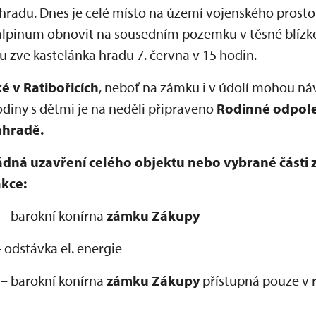
 hradu. Dnes je celé místo na území vojenského pros
 alpinum obnovit na sousedním pozemku v těsné blízko
zve kastelánka hradu 7. června v 15 hodin.
ké
v Ratibořicích
, neboť na zámku i v údolí mohou ná
odiny s dětmi je na neděli připraveno
Rodinné odpol
ahradě.
ná uzavření celého objektu nebo vybrané části 
akce:
 – barokní konírna
zámku Zákupy
– odstávka el. energie
 – barokní konírna
zámku Zákupy
přístupná pouze v 