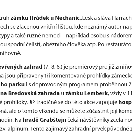
okruh
zámku Hrádek u Nechanic
„Lesk a sláva Harrach
ch se zlacenou vnitřní lištou, kde neznámý autor na p
 typy a také různé nemoci – například osobu s nádore
utou spodní čelistí, obézního člověka atp. Po restaurá
knihovně.
evřených zahrad
(7.-8. 6.) je premiérový pro již zmi
na jsou připraveny tři komentované prohlídky zámeck
ho parku
i s doprovodným programem proběhnou 7. a 
ěna Bredovská zahrada
u
zámku Lemberk
, vždy v 1
prohlídky. Již tradičně se do této akce zapojuje
hosp
pná, ale o tomto víkendu se můžete zúčastnit její kom
hodin. Na
hradě Grabštejn
čeká návštěvníky zcela no
 tzv. alpinum. Tento zajímavý zahradní prvek původně 