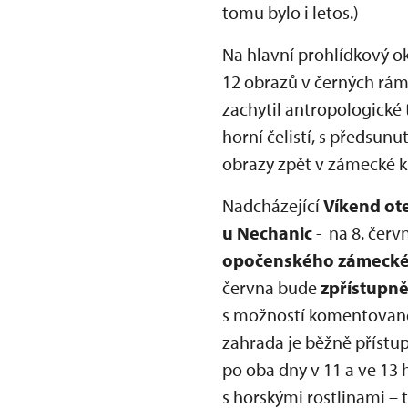
tomu bylo i letos.)
Na hlavní prohlídkový 
12 obrazů v černých ráme
zachytil antropologické
horní čelistí, s předsun
obrazy zpět v zámecké 
Nadcházející
Víkend ot
u Nechanic
- na 8. červ
opočenského zámecké
června bude
zpřístupn
s možností komentované 
zahrada je běžně přístu
po oba dny v 11 a ve 13 
s horskými rostlinami –