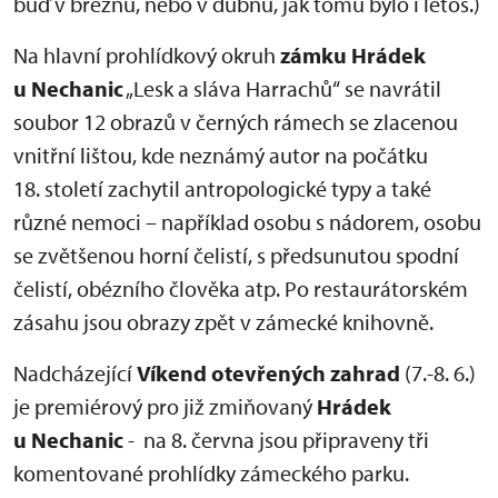
buď v březnu, nebo v dubnu, jak tomu bylo i letos.)
Na hlavní prohlídkový okruh
zámku Hrádek
u Nechanic
„Lesk a sláva Harrachů“ se navrátil
soubor 12 obrazů v černých rámech se zlacenou
vnitřní lištou, kde neznámý autor na počátku
18. století zachytil antropologické typy a také
různé nemoci – například osobu s nádorem, osobu
se zvětšenou horní čelistí, s předsunutou spodní
čelistí, obézního člověka atp. Po restaurátorském
zásahu jsou obrazy zpět v zámecké knihovně.
Nadcházející
Víkend otevřených zahrad
(7.-8. 6.)
je premiérový pro již zmiňovaný
Hrádek
u Nechanic
- na 8. června jsou připraveny tři
komentované prohlídky zámeckého parku.