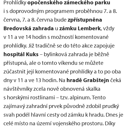
Prohlídky
opočenského zámeckého parku
i s doprovodným programem proběhnou 7. a 8.
června, 7. a 8. června bude
zpřístupněna
Bredovská zahrada
u
zámku Lemberk
, vždy
v 11 a ve 14 hodin s možností komentované
prohlídky. Již tradičně se do této akce zapojuje
hospitál Kuks
– bylinková zahrada je běžně
přístupná, ale o tomto víkendu se můžete
zúčastnit její komentované prohlídky a to po oba
dny v 11 a ve 13 hodin. Na
hradě Grabštejn
čeká
návštěvníky zcela nově obnovená skalka
s horskými rostlinami – tzv. alpinum. Tento
zajímavý zahradní prvek původně zdobil prudký
svah podél hlavní cesty od zámku k hradu. Dnes je
celé místo na území vojenského prostoru. Díky