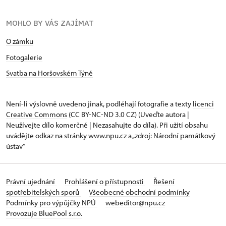
MOHLO BY VÁS ZAJÍMAT
O zámku
Fotogalerie
Svatba na Horšovském Týně
Není-li výslovně uvedeno jinak, podléhají fotografie a texty
licenci
Creative Commons
(CC BY-NC-ND 3.0 CZ) (Uveďte autora |
Neužívejte dílo komerčně | Nezasahujte do díla). Při užití obsahu
uvádějte odkaz na stránky www.npu.cz a „zdroj: Národní památkový
ústav“
Právní ujednání
Prohlášení o přístupnosti
Řešení
spotřebitelských sporů
Všeobecné obchodní podmínky
Podmínky pro výpůjčky NPÚ
webeditor@npu.cz
Provozuje BluePool s.r.o.