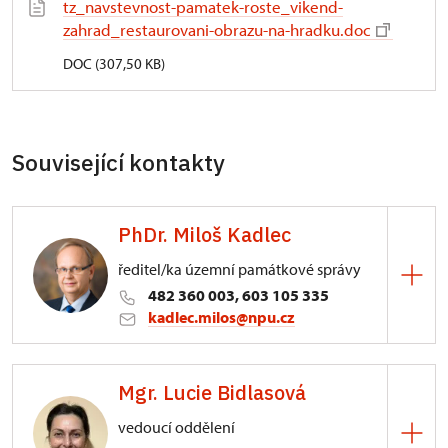
tz_navstevnost-pamatek-roste_vikend-
zahrad_restaurovani-obrazu-na-hradku.doc
DOC (307,50 KB)
Související kontakty
PhDr. Miloš Kadlec
ředitel/ka územní památkové správy
482 360 003, 603 105 335
kadlec.milos@npu.cz
ÚPS na Sychrově
Mgr. Lucie Bidlasová
3/, Sychrov 3
vedoucí oddělení