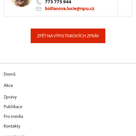
773 775 944
bidlasova.lucie@npu.cz
ÚPS na Sychrově
Zámecký park 1/, Slatiňany
ZPĚT NA VÝPIS TISKOVÝCH ZPRÁV
Domů
Akce
Zprávy
Publikace
Pro média
Kontakty