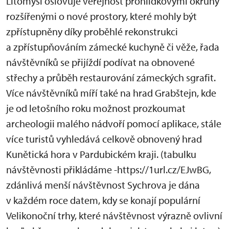
Litomyšl oslovuje veřejnost prohlídkovými okruhy
rozšířenými o nové prostory, které mohly být
zpřístupněny díky proběhlé rekonstrukci
a zpřístupňováním zámecké kuchyně či věže, řada
návštěvníků se přijíždí podívat na obnovené
střechy a průběh restaurování zámeckých sgrafit.
Více návštěvníků míří také na hrad Grabštejn, kde
je od letošního roku možnost prozkoumat
archeologii malého nádvoří pomocí aplikace, stále
více turistů vyhledává celkově obnovený hrad
Kunětická hora v Pardubickém kraji. (tabulku
návštěvnosti přikládáme -https://1url.cz/EJwBG,
zdánlivá menší návštěvnost Sychrova je dána
v každém roce datem, kdy se konají populární
Velikonoční trhy, které návštěvnost výrazně ovlivní