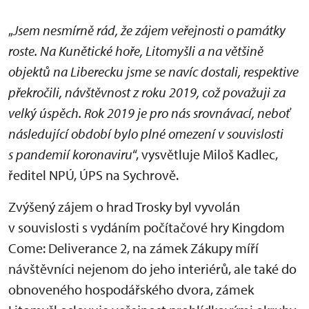
„
Jsem nesmírně rád, že zájem veřejnosti o památky
roste. Na Kunětické hoře, Litomyšli a na většině
objektů na Liberecku jsme se navíc dostali, respektive
překročili, návštěvnost z roku 2019, což považuji za
velký úspěch. Rok 2019 je pro nás srovnávací, neboť
následující období bylo plné omezení v souvislosti
s pandemií koronaviru
“, vysvětluje Miloš Kadlec,
ředitel NPÚ, ÚPS na Sychrově.
Zvýšený zájem o hrad Trosky byl vyvolán
v souvislosti s vydáním počítačové hry Kingdom
Come: Deliverance 2, na zámek Zákupy míří
návštěvníci nejenom do jeho interiérů, ale také do
obnoveného hospodářského dvora, zámek