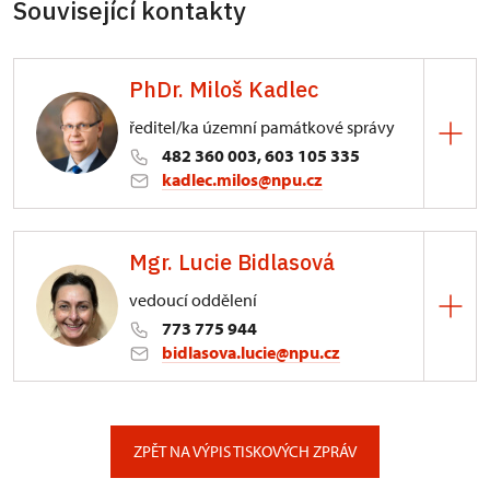
Související kontakty
PhDr. Miloš Kadlec
ředitel/ka územní památkové správy
482 360 003, 603 105 335
kadlec.milos@npu.cz
ÚPS na Sychrově
Mgr. Lucie Bidlasová
3/, Sychrov 3
vedoucí oddělení
773 775 944
bidlasova.lucie@npu.cz
ÚPS na Sychrově
Zámecký park 1/, Slatiňany
ZPĚT NA VÝPIS TISKOVÝCH ZPRÁV