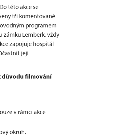
 Do této akce se
aveny tři komentované
oprovodným programem
a u zámku Lemberk, vždy
kce zapojuje hospitál
častnit její
z důvodu filmování
ouze v rámci akce
ový okruh.