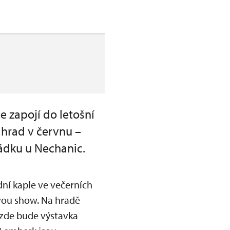
e zapojí do letošní
ahrad v červnu –
ádku u Nechanic.
ní kaple ve večerních
vou show. Na hradě
 zde bude výstavka