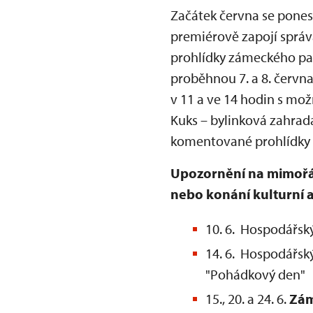
Začátek června se pone
premiérově zapojí správ
prohlídky zámeckého p
proběhnou 7. a 8. červn
v 11 a ve 14 hodin s mož
Kuks – bylinková zahrada
komentované prohlídky a
Upozornění na mimořád
nebo konání kulturní 
10. 6. Hospodářsk
14. 6. Hospodářsk
"Pohádkový den"
15., 20. a 24. 6.
Zá