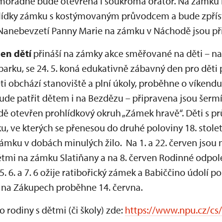
imořádně bude otevřena i soukromá oratoř. Na zámku
hlídky zámku s kostýmovaným průvodcem a bude zpřís
 Nanebevzetí Panny Marie na zámku v Náchodě jsou při
en dětí
přináší na zámky akce směřované na děti – n
arku, se 24. 5. koná edukativně zábavný den pro děti 
ti obchází stanoviště a plní úkoly, proběhne o víkendu
bude patřit dětem i na Bezdězu – připravena jsou šermíř
ě otevřen prohlídkový okruh „Zámek hravě“. Děti s 
ku, ve kterých se přenesou do druhé poloviny 18. stol
 zámku v dobách minulých žilo. Na 1. a 22. červen jso
dětmi na zámku Slatiňany a na 8. červen Rodinné odpo
 5. 6. a 7. 6 ožije ratibořický zámek a Babiččino údolí
 na Zákupech proběhne 14. června.
 rodiny s dětmi (či školy) zde:
https://www.npu.cz/cs/