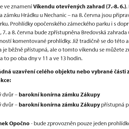
se ve znamení
Víkendu otevřených zahrad (7.-8. 6.)
.
a zámku Hrádku u Nechanic – na 8. června jsou připr
arku. Prohlídky opočenského zámeckého parku i s d
a, 7. a 8. června bude zpřístupněna Bredovská zahrad
ností komentované prohlídky. Již tradičně se do této a
 je běžně přístupná, ale o tomto víkendu se můžete zú
 to po oba dny v 11 a ve 13 hodin.
ná uzavření celého objektu nebo vybrané části 
akce:
ý dvůr –
barokní konírna zámku Zákupy
ý dvůr –
barokní konírna
zámku Zákupy
přístupná p
mek Opočno
- bude zprovozněn pouze jeden prohlídk