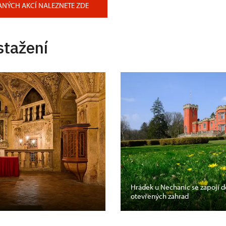
ANÝCH AKCÍ NALEZNETE ZDE
stažení
Hrádek u Nechanic se zapojí 
otevřených zahrad