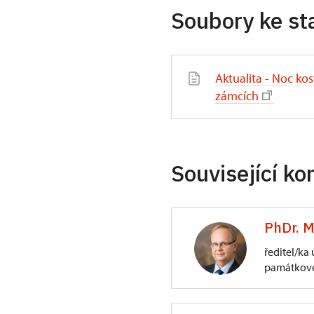
Soubory ke st
Aktualita - Noc ko
zámcích
Související ko
PhDr. M
ředitel/ka
památkové
ÚPS na Sychrově