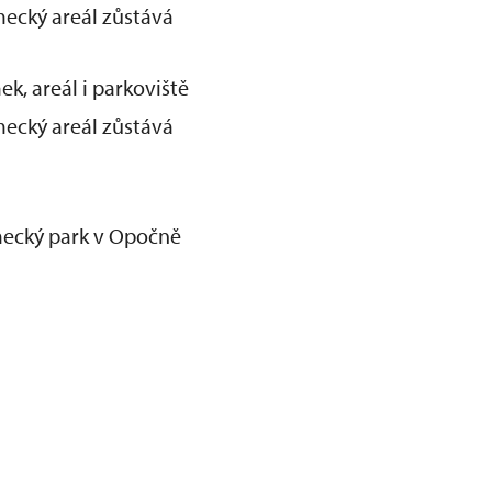
ecký areál zůstává
k, areál i parkoviště
ecký areál zůstává
mecký park v Opočně