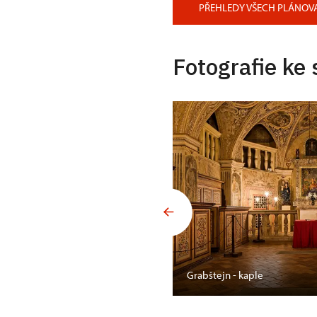
PŘEHLEDY VŠECH PLÁNOV
Fotografie ke 
Grabštejn - kaple