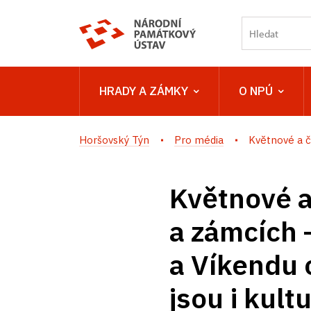
HRADY A ZÁMKY
O NPÚ
Horšovský Týn
Pro média
Květnové a č
Květnové a
a zámcích 
a Víkendu 
jsou i kult