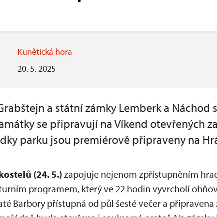
Kunětická hora
20. 5. 2025
Grabštejn a státní zámky Lemberk a Náchod s
památky se připravují na Víkend otevřených z
dky parku jsou premiérově připraveny na Hr
kostelů (24. 5.)
zapojuje nejenom zpřístupněním hrad
lturním programem, který ve 22 hodin vyvrcholí ohňo
até Barbory přístupná od půl šesté večer a připravena