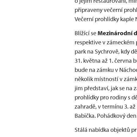
o jejím restaurování, m
připraveny večerní pro
Večerní prohlídky kaple
Blížící se
Mezinárodní d
respektive v zámeckém p
park na Sychrově, kdy dě
31. května až 1. června 
bude na zámku v Náchod
několik místností v zám
jim představí, jak se na
prohlídky pro rodiny s 
zahradě, v termínu 3. až
Babička. Pohádkový den
Stálá nabídka objektů pro