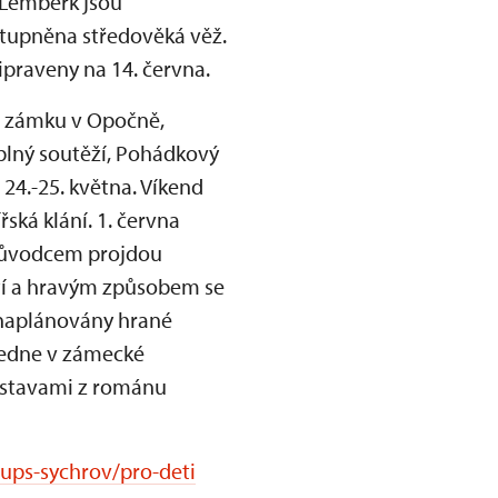
 Lemberk jsou
tupněna středověká věž.
praveny na 14. června.
a zámku v Opočně,
plný soutěží, Pohádkový
 24.-25. května. Víkend
ská klání. 1. června
průvodcem projdou
etí a hravým způsobem se
u naplánovány hrané
ledne v zámecké
 postavami z románu
ups-sychrov/pro-deti