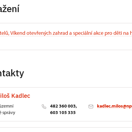
ažení
stelů, Víkend otevřených zahrad a speciální akce pro děti na
ntakty
iloš Kadlec
 územní
482 360 003,
kadlec.milos@np
 správy
603 105 335