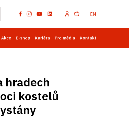
EN
Akce
E-shop
Kariéra
Pro média
Kontakt
a hradech
oci kostelů
hystány