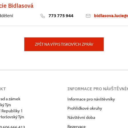
cie Bidlasová
ddělení
773 775 944
bidlasova.lucie@
 Slatiňany
ZPĚT NA VÝPIS TISKOVÝCH ZPRÁV
AKT
INFORMACE PRO NÁVŠTĚVNÍ
hrad a zámek
Informace pro návštěvníky
ký Týn
Prohlídkové okruhy
 Republiky 1
Horšovský Týn
Návštěvní doba
Rezervace
20 606 666 413