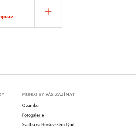
npu.cz
KY
MOHLO BY VÁS ZAJÍMAT
O zámku
Fotogalerie
Svatba na Horšovském Týně