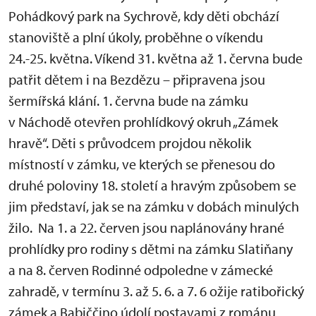
Pohádkový park na Sychrově, kdy děti obchází
stanoviště a plní úkoly, proběhne o víkendu
24.-25. května. Víkend 31. května až 1. června bude
patřit dětem i na Bezdězu – připravena jsou
šermířská klání. 1. června bude na zámku
v Náchodě otevřen prohlídkový okruh „Zámek
hravě“. Děti s průvodcem projdou několik
místností v zámku, ve kterých se přenesou do
druhé poloviny 18. století a hravým způsobem se
jim představí, jak se na zámku v dobách minulých
žilo. Na 1. a 22. červen jsou naplánovány hrané
prohlídky pro rodiny s dětmi na zámku Slatiňany
a na 8. červen Rodinné odpoledne v zámecké
zahradě, v termínu 3. až 5. 6. a 7. 6 ožije ratibořický
zámek a Babiččino údolí postavami z románu