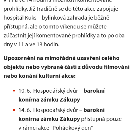
prohlídky. Již tradičně se do této akce zapojuje
hospitál Kuks – bylinková zahrada je běžně
přístupná, ale o tomto víkendu se můžete
zúčastnit její komentované prohlídky a to po oba
dny v 11 a ve 13 hodin.
Upozornění na mimořádná uzavření celého
objektu nebo vybrané části z důvodu filmování
nebo konání kulturní akce:
10. 6. Hospodářský dvůr –
barokní
konírna zámku Zákupy
14. 6. Hospodářský dvůr –
barokní
konírna
zámku Zákupy
přístupná pouze
v rámci akce "Pohádkový den"