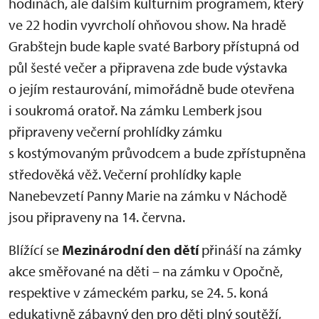
hodinách, ale dalším kulturním programem, který
ve 22 hodin vyvrcholí ohňovou show. Na hradě
Grabštejn bude kaple svaté Barbory přístupná od
půl šesté večer a připravena zde bude výstavka
o jejím restaurování, mimořádně bude otevřena
i soukromá oratoř. Na zámku Lemberk jsou
připraveny večerní prohlídky zámku
s kostýmovaným průvodcem a bude zpřístupněna
středověká věž. Večerní prohlídky kaple
Nanebevzetí Panny Marie na zámku v Náchodě
jsou připraveny na 14. června.
Blížící se
Mezinárodní den dětí
přináší na zámky
akce směřované na děti – na zámku v Opočně,
respektive v zámeckém parku, se 24. 5. koná
edukativně zábavný den pro děti plný soutěží,