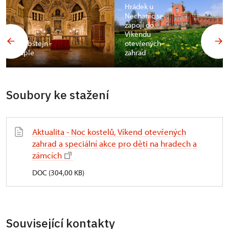
Hrádek u
Nechanic se
zapojí do
Víkendu
Grabštejn -
otevřených
kaple
zahrad
Soubory ke stažení
Aktualita - Noc kostelů, Víkend otevřených
zahrad a speciální akce pro děti na hradech a
zámcích
DOC (304,00 KB)
Související kontakty