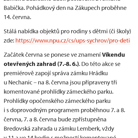
Babička. Pohádkový den na Zákupech proběhne
14. června.
Stálá nabídka objektů pro rodiny s dětmi (či školy)
zde:
https://www.npu.cz/cs/ups-sychrov/pro-deti
Začátek června se ponese ve znamení
Víkendu
otevřených zahrad (7.-8. 6.)
. Do této akce se
premiérově zapojí správa zámku Hrádku
u Nechanic – na 8. června jsou připraveny tři
komentované prohlídky zámeckého parku.
Prohlídky opočenského zámeckého parku
i s doprovodným programem proběhnou 7. a 8.
června, 7. a 8. června bude zpřístupněna
Bredovská zahrada u zámku Lemberk, vždy
v 11 a ve 14 hodin s možností komentované