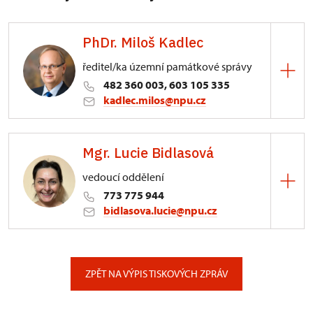
PhDr. Miloš Kadlec
ředitel/ka územní památkové správy
482 360 003, 603 105 335
kadlec.milos@npu.cz
ÚPS na Sychrově
Mgr. Lucie Bidlasová
3/, Sychrov 3
vedoucí oddělení
773 775 944
bidlasova.lucie@npu.cz
ÚPS na Sychrově
Zámecký park 1/, Slatiňany
ZPĚT NA VÝPIS TISKOVÝCH ZPRÁV