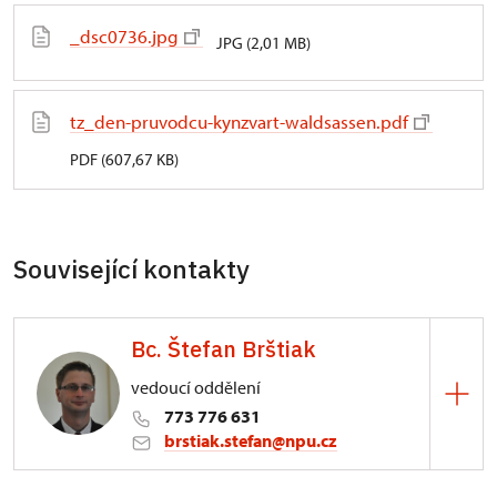
_dsc0736.jpg
JPG (2,01 MB)
tz_den-pruvodcu-kynzvart-waldsassen.pdf
PDF (607,67 KB)
Související kontakty
Bc. Štefan Brštiak
vedoucí oddělení
773 776 631
brstiak.stefan@npu.cz
Zámek Kynžvart