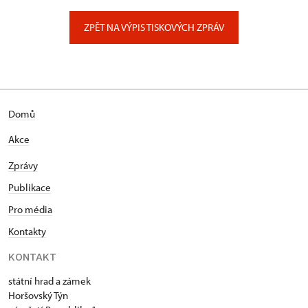
Zámek 347/, Lázně Kynžvart
ZPĚT NA VÝPIS TISKOVÝCH ZPRÁV
Domů
Akce
Zprávy
Publikace
Pro média
Kontakty
KONTAKT
státní hrad a zámek
Horšovský Týn