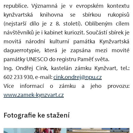
republice. Významná je v evropském kontextu
kynžvartská knihovna se sbírkou rukopisů
(nejstarší dílo je z 8. století). Oblíbeným cílem
návštěvníků je i kabinet kuriozit. Součástí sbírek je
movitá národní kulturní památka Kynžvartská
daguerrotypie, která je zapsána mezi movité
památky UNESCO do registru Paměť světa.
Ing. Ondřej Cink, kastelán zámku Kynžvart, tel.:
602 233 930, e-mail:
cink.ondrej@npu.cz
Více informací o zámku a jeho provozu:
www.zamek-kynzvart.cz
Fotografie ke stažení