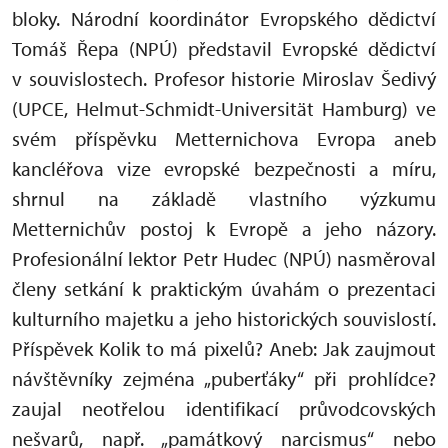
bloky. Národní koordinátor Evropského dědictví
Tomáš Řepa (NPÚ) představil Evropské dědictví
v souvislostech. Profesor historie Miroslav Šedivý
(UPCE, Helmut-Schmidt-Universität Hamburg) ve
svém příspěvku Metternichova Evropa aneb
kancléřova vize evropské bezpečnosti a míru,
shrnul na základě vlastního výzkumu
Metternichův postoj k Evropě a jeho názory.
Profesionální lektor Petr Hudec (NPÚ) nasměroval
členy setkání k praktickým úvahám o prezentaci
kulturního majetku a jeho historických souvislostí.
Příspěvek Kolik to má pixelů? Aneb: Jak zaujmout
návštěvníky zejména „puberťáky“ při prohlídce?
zaujal neotřelou identifikací průvodcovských
nešvarů, např. „památkový narcismus“ nebo