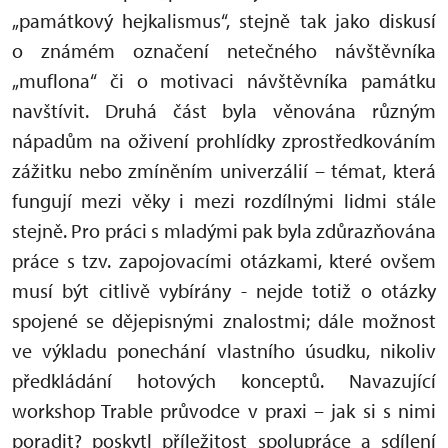
„památkový hejkalismus“, stejně tak jako diskusí
o známém označení netečného návštěvníka
„muflona“ či o motivaci návštěvníka památku
navštívit. Druhá část byla věnována různým
nápadům na oživení prohlídky zprostředkováním
zážitku nebo zmíněním univerzálií – témat, která
fungují mezi věky i mezi rozdílnými lidmi stále
stejně. Pro práci s mladými pak byla zdůrazňována
práce s tzv. zapojovacími otázkami, které ovšem
musí být citlivě vybírány - nejde totiž o otázky
spojené se dějepisnými znalostmi; dále možnost
ve výkladu ponechání vlastního úsudku, nikoliv
předkládání hotových konceptů. Navazující
workshop Trable průvodce v praxi – jak si s nimi
poradit? poskytl příležitost spolupráce a sdílení