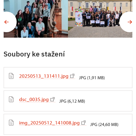
Soubory ke stažení
20250513_131411.jpg
JPG (1,91 MB)
dsc_0035.jpg
JPG (6,12 MB)
img_20250512_141008.jpg
JPG (24,60 MB)