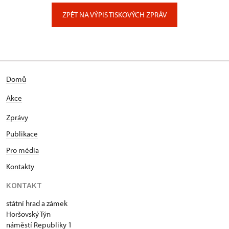
Zámecký park 1/, Slatiňany
ZPĚT NA VÝPIS TISKOVÝCH ZPRÁV
Domů
Akce
Zprávy
Publikace
Pro média
Kontakty
KONTAKT
státní hrad a zámek
Horšovský Týn
náměstí Republiky 1