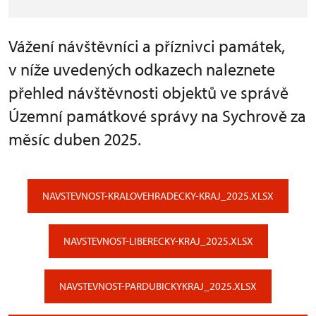
Vážení návštěvníci a příznivci památek,
v níže uvedených odkazech naleznete
přehled návštěvnosti objektů ve správě
Územní památkové správy na Sychrově za
měsíc duben 2025.
NAVSTEVNOST-KRALOVEHRADECKY-KRAJ_2025.XLSX
NAVSTEVNOST-LIBERECKY-KRAJ_2025.XLSX
NAVSTEVNOST-PARDUBICKYKRAJ_2025.XLSX