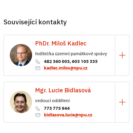
Související kontakty
PhDr. Miloš Kadlec
ředitel/ka územní památkové správy
482 360 003, 603 105 335
kadlec.milos@npu.cz
ÚPS na Sychrově
Mgr. Lucie Bidlasová
3/, Sychrov 3
vedoucí oddělení
773 775 944
bidlasova.lucie@npu.cz
ÚPS na Sychrově