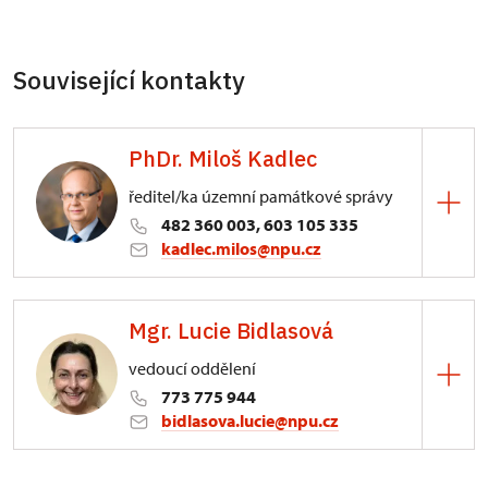
Související kontakty
PhDr. Miloš Kadlec
ředitel/ka územní památkové správy
482 360 003, 603 105 335
kadlec.milos@npu.cz
ÚPS na Sychrově
Mgr. Lucie Bidlasová
3/, Sychrov 3
vedoucí oddělení
773 775 944
bidlasova.lucie@npu.cz
ÚPS na Sychrově