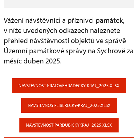
Vážení návštěvníci a příznivci památek,
v níže uvedených odkazech naleznete
přehled návštěvnosti objektů ve správě
Územní památkové správy na Sychrově za
měsíc duben 2025.
NAVSTEVNOST-KRALOVEHRADECKY-KRAJ_2025.XLSX
NAVSTEVNOST-LIBERECKY-KRAJ_2025.XLSX
NAVSTEVNOST-PARDUBICKYKRAJ_2025.XLSX