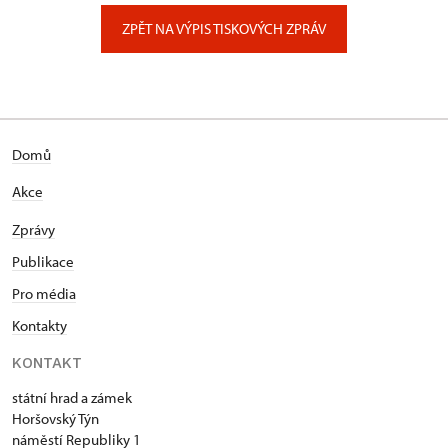
Zámecký park 1/, Slatiňany
ZPĚT NA VÝPIS TISKOVÝCH ZPRÁV
Domů
Akce
Zprávy
Publikace
Pro média
Kontakty
KONTAKT
státní hrad a zámek
Horšovský Týn
náměstí Republiky 1