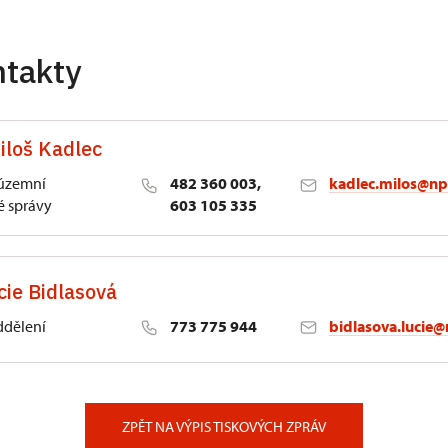
ntakty
iloš Kadlec
 územní
482 360 003,
kadlec.milos@np
 správy
603 105 335
cie Bidlasová
ddělení
773 775 944
bidlasova.lucie@
 Slatiňany
ZPĚT NA VÝPIS TISKOVÝCH ZPRÁV