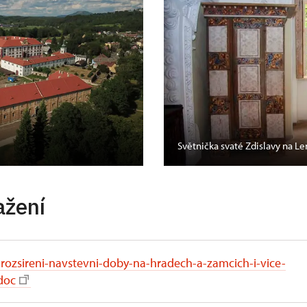
Světnička svaté Zdislavy na 
ažení
-rozsireni-navstevni-doby-na-hradech-a-zamcich-i-vice-
doc