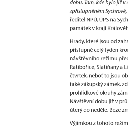
dobu. Tam, kde bylo již v
zpřístupněném Sychrově, 
ředitel NPÚ, ÚPS na Syc
památek v kraji Králové
Hrady, které jsou od zah
přístupné celý týden kro
návštěvního režimu pře
Ratibořice, Slatiňany a 
čtvrtek, neboť to jsou 
také zákupský zámek, zd
prohlídkové okruhy záme
Návštěvní dobu již v pr
úterý do neděle. Beze zm
Výjimkou z tohoto režim