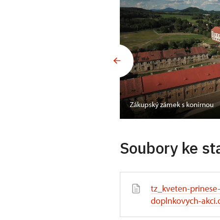
Zákupský zámek s konírnou
Soubory ke st
tz_kveten-prinese
doplnkovych-akci.