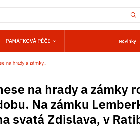
PAMÁTKOVÁ PÉČE
Novinky
se na hrady a zámky...
nese na hrady a zámky r
 dobu. Na zámku Lember
a svatá Zdislava, v Rati