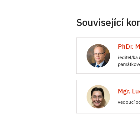
Související ko
PhDr. M
ředitel/ka
památkové
ÚPS na Sychrově
3/, Sychrov 3
Mgr. Lu
vedoucí o
ÚPS na Sychrově
Zámecký park 1/,