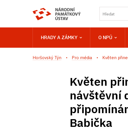
HRADY A ZÁMKY
O NPÚ
Horšovský Týn
Pro média
Květen přine
Květen při
návštěvní
připomínán
Babička