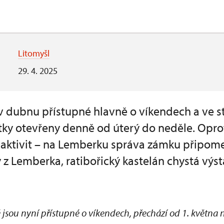
Litomyšl
29. 4. 2025
v dubnu přístupné hlavně o víkendech a ve st
tky otevřeny denně od úterý do neděle. Oprot
h aktivit – na Lemberku správa zámku připome
 z Lemberka, ratibořický kastelán chystá výst
 jsou nyní přístupné o víkendech, přechází od 1. května 