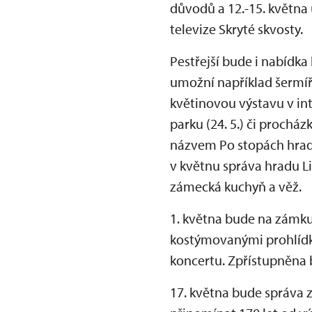
důvodů a 12.-15. května
televize Skryté skvosty.
Pestřejší bude i nabídka
umožní například šermířs
květinovou výstavu v in
parku (24. 5.) či proch
názvem Po stopách hradn
v květnu správa hradu Lit
zámecká kuchyň a věž.
1. května bude na zámku
kostýmovanými prohlídka
koncertu. Zpřístupněna 
17. května bude správa 