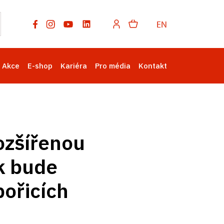
EN
Akce
E-shop
Kariéra
Pro média
Kontakt
ozšířenou
k bude
bořicích