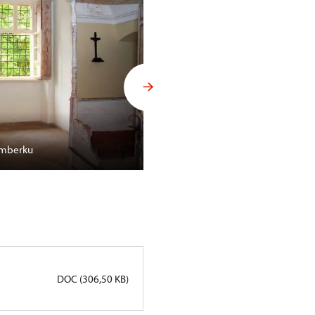
Lemberku
Sousoší v Ratibořicích
DOC (306,50 KB)