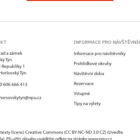
AKT
INFORMACE PRO NÁVŠTĚVNÍ
hrad a zámek
Informace pro návštěvníky
ký Týn
Prohlídkové okruhy
 Republiky 1
Horšovský Týn
Návštěvní doba
Rezervace
20 606 666 413
Vstupné
horsovskytyn@npu.cz
Tipy na výlety
 texty
licenci Creative Commons
(CC BY-NC-ND 3.0 CZ) (Uveďte
la). Při užití obsahu uvádějte odkaz na stránky www.npu.cz