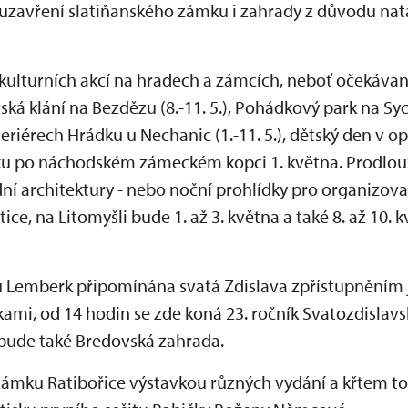
 uzavření slatiňanského zámku i zahrady z důvodu na
 kulturních akcí na hradech a zámcích, neboť očekávané
ká klání na Bezdězu (8.-11. 5.), Pohádkový park na Sych
teriérech Hrádku u Nechanic (1.-11. 5.), dětský den 
ázku po náchodském zámeckém kopci 1. května. Prodlo
í architektury - nebo noční prohlídky pro organizova
ice, na Litomyšli bude 1. až 3. května a také 8. až 10.
 Lemberk připomínána svatá Zdislava zpřístupněním je
mi, od 14 hodin se zde koná 23. ročník Svatozdislav
bude také Bredovská zahrada.
zámku Ratibořice výstavkou různých vydání a křtem t