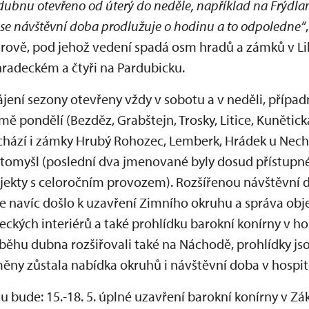
 dubnu otevřeno od úterý do neděle, například na Frýdla
se návštěvní doba prodlužuje o hodinu a to odpoledne
“
hrově, pod jehož vedení spadá osm hradů a zámků v Li
hradeckém a čtyři na Pardubicku.
ájení sezony otevřeny vždy v sobotu a v neděli, případ
mě pondělí (Bezděz, Grabštejn, Trosky, Litice, Kunětick
chází i zámky Hrubý Rohozec, Lemberk, Hrádek u Nech
Litomyšl (poslední dva jmenované byly dosud přístupné
objekty s celoročním provozem). Rozšířenou návštěvní 
e navíc došlo k uzavření Zimního okruhu a správa obje
ckých interiérů a také prohlídku barokní konírny v 
ůběhu dubna rozšiřovali také na Náchodě, prohlídky js
ěny zůstala nabídka okruhů i návštěvní doba v hospitá
u bude: 15.-18. 5. úplné uzavření barokní konírny v Z