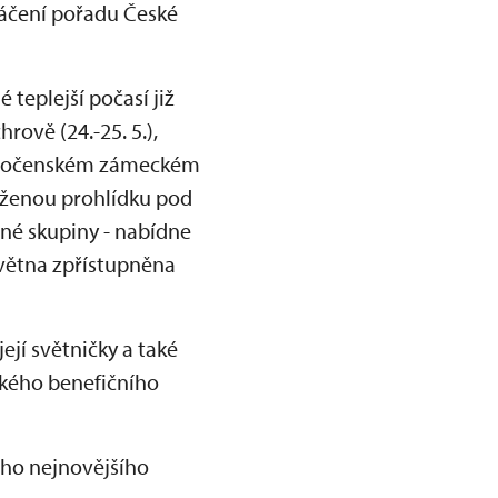
táčení pořadu České
 teplejší počasí již
rově (24.-25. 5.),
v opočenském zámeckém
uženou prohlídku pod
né skupiny - nabídne
 května zpřístupněna
jí světničky a také
ského benefičního
oho nejnovějšího