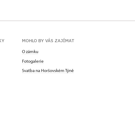
KY
MOHLO BY VÁS ZAJÍMAT
O zámku
Fotogalerie
Svatba na Horšovském Týně