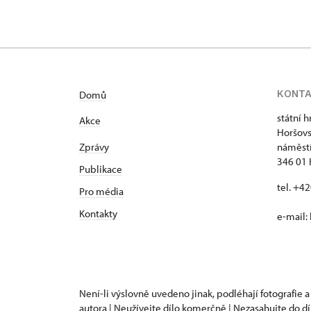
KONT
Domů
státní 
Akce
Horšovs
Zprávy
náměstí
346 01 
Publikace
tel. +4
Pro média
Kontakty
e-mail:
Není-li výslovně uvedeno jinak, podléhají fotografie a
autora | Neužívejte dílo komerčně | Nezasahujte do dí