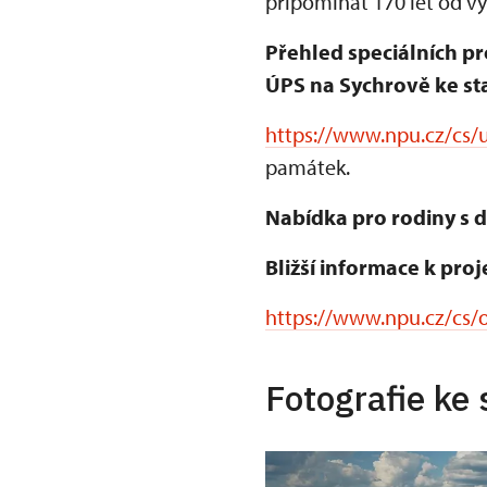
připomínat 170 let od v
Přehled speciálních pr
ÚPS na Sychrově ke sta
https://www.npu.cz/cs/u
památek.
Nabídka pro rodiny s d
Bližší informace k proj
https://www.npu.cz/cs/o
Fotografie ke 