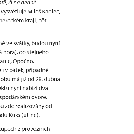
ntě, či na denně
, vysvětluje Miloš Kadlec,
bereckém kraji, pět
ně ve svátky, budou nyní
á hora), do stejného
anic, Opočno,
 i v pátek, případně
dobu má již od 28. dubna
ktu nyní nabízí dva
hospodářském dvoře.
ou zde realizovány od
lu Kuks (út-ne).
ákupech z provozních