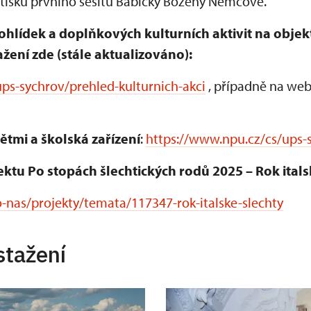
ýtisku prvního sešitu Babičky Boženy Němcové.
ohlídek a doplňkových kulturních aktivit na obje
žení zde (stále aktualizováno):
ps-sychrov/prehled-kulturnich-akci
, případně na web
ětmi a školská zařízení
:
https://www.npu.cz/cs/ups-
ektu Po stopách šlechtických rodů 2025 – Rok itals
-nas/projekty/temata/117347-rok-italske-slechty
stažení