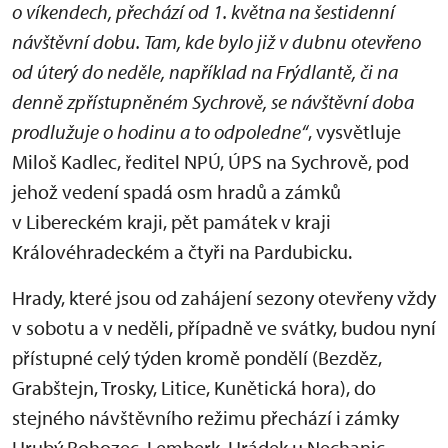
o víkendech, přechází od 1. května na šestidenní
návštěvní dobu. Tam, kde bylo již v dubnu otevřeno
od úterý do neděle, například na Frýdlantě, či na
denně zpřístupněném Sychrově, se návštěvní doba
prodlužuje o hodinu a to odpoledne
“
, vysvětluje
Miloš Kadlec, ředitel NPÚ, ÚPS na Sychrově, pod
jehož vedení spadá osm hradů a zámků
v Libereckém kraji, pět památek v kraji
Královéhradeckém a čtyři na Pardubicku.
Hrady, které jsou od zahájení sezony otevřeny vždy
v sobotu a v neděli, případně ve svátky, budou nyní
přístupné celý týden kromě pondělí (Bezděz,
Grabštejn, Trosky, Litice, Kunětická hora), do
stejného návštěvního režimu přechází i zámky
Hrubý Rohozec, Lemberk, Hrádek u Nechanic,