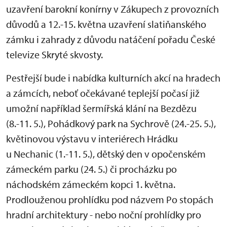
uzavření barokní konírny v Zákupech z provozních
důvodů a 12.-15. května uzavření slatiňanského
zámku i zahrady z důvodu natáčení pořadu České
televize Skryté skvosty.
Pestřejší bude i nabídka kulturních akcí na hradech
a zámcích, neboť očekávané teplejší počasí již
umožní například šermířská klání na Bezdězu
(8.-11. 5.), Pohádkový park na Sychrově (24.-25. 5.),
květinovou výstavu v interiérech Hrádku
u Nechanic (1.-11. 5.), dětský den v opočenském
zámeckém parku (24. 5.) či procházku po
náchodském zámeckém kopci 1. května.
Prodlouženou prohlídku pod názvem Po stopách
hradní architektury - nebo noční prohlídky pro