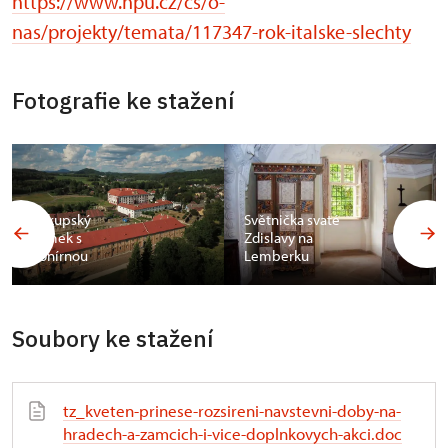
https://www.npu.cz/cs/o-
nas/projekty/temata/117347-rok-italske-slechty
Fotografie ke stažení
Zákupský
Světnička svaté
zámek s
Zdislavy na
konírnou
Lemberku
Soubory ke stažení
tz_kveten-prinese-rozsireni-navstevni-doby-na-
hradech-a-zamcich-i-vice-doplnkovych-akci.doc