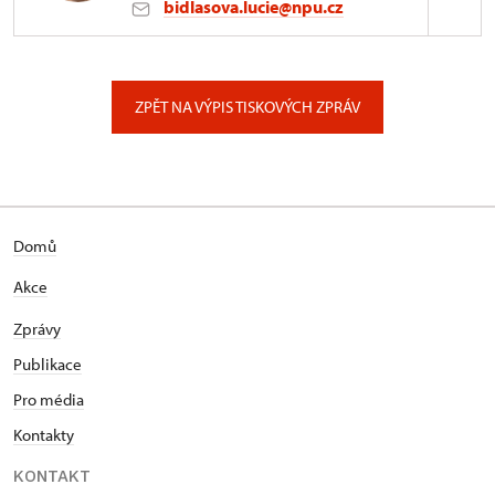
bidlasova.lucie@npu.cz
ÚPS na Sychrově
Zámecký park 1/, Slatiňany
ZPĚT NA VÝPIS TISKOVÝCH ZPRÁV
Domů
Akce
Zprávy
Publikace
Pro média
Kontakty
KONTAKT