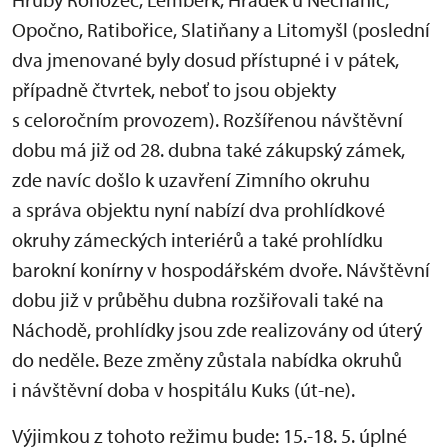
Opočno, Ratibořice, Slatiňany a Litomyšl (poslední
dva jmenované byly dosud přístupné i v pátek,
případně čtvrtek, neboť to jsou objekty
s celoročním provozem). Rozšířenou návštěvní
dobu má již od 28. dubna také zákupský zámek,
zde navíc došlo k uzavření Zimního okruhu
a správa objektu nyní nabízí dva prohlídkové
okruhy zámeckých interiérů a také prohlídku
barokní konírny v hospodářském dvoře. Návštěvní
dobu již v průběhu dubna rozšiřovali také na
Náchodě, prohlídky jsou zde realizovány od úterý
do neděle. Beze změny zůstala nabídka okruhů
i návštěvní doba v hospitálu Kuks (út-ne).
Výjimkou z tohoto režimu bude: 15.-18. 5. úplné