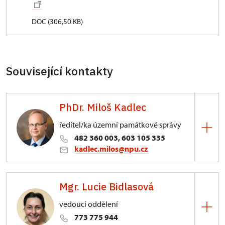
DOC (306,50 KB)
Související kontakty
PhDr. Miloš Kadlec
ředitel/ka územní památkové správy
482 360 003, 603 105 335
kadlec.milos@npu.cz
ÚPS na Sychrově
Mgr. Lucie Bidlasová
3/, Sychrov 3
vedoucí oddělení
773 775 944