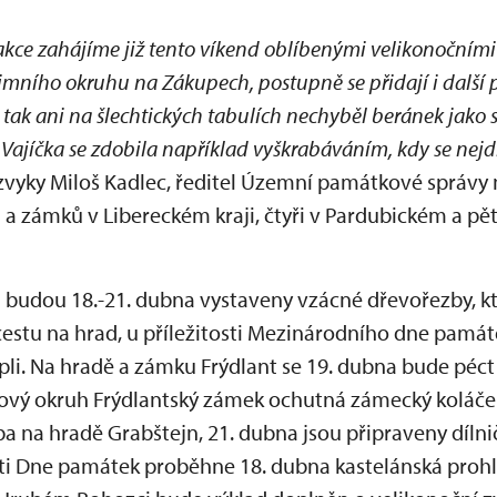
akce zahájíme již tento víkend oblíbenými velikonočními
mního okruhu na Zákupech, postupně se přidají i další 
tak ani na šlechtických tabulích nechyběl beránek jako s
 Vajíčka se zdobila například vyškrabáváním, kdy se nejd
e zvyky Miloš Kadlec, ředitel Územní památkové správy
a zámků v Libereckém kraji, čtyři v Pardubickém a pět
i budou 18.-21. dubna vystaveny vzácné dřevořezby, kt
cestu na hrad, u příležitosti Mezinárodního dne památ
pli. Na hradě a zámku Frýdlant se 19. dubna bude péct
kový okruh Frýdlantský zámek ochutná zámecký koláček
a na hradě Grabštejn, 21. dubna jsou připraveny dílni
osti Dne památek proběhne 18. dubna kastelánská proh