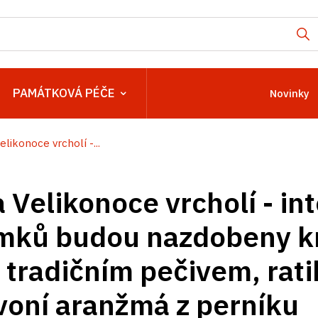
PAMÁTKOVÁ PÉČE
Novinky
elikonoce vrcholí -...
 Velikonoce vrcholí - int
mků budou nazdobeny kr
i tradičním pečivem, rat
oní aranžmá z perníku