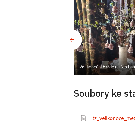
Velikonoční Hrádek u Nechan
Soubory ke st
tz_velikonoce_me