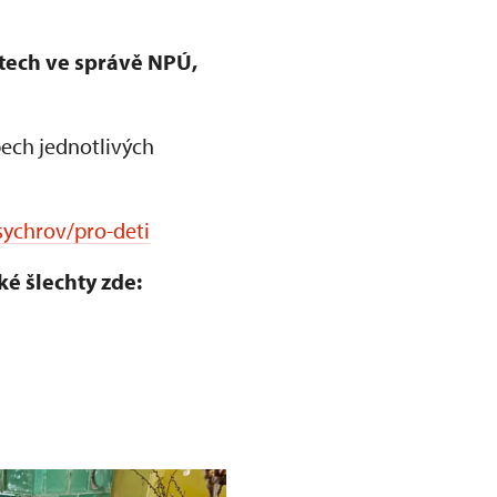
ktech ve správě NPÚ,
ech jednotlivých
sychrov/pro-deti
ké šlechty zde: