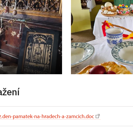
ic
ažení
z.den-pamatek-na-hradech-a-zamcich.doc