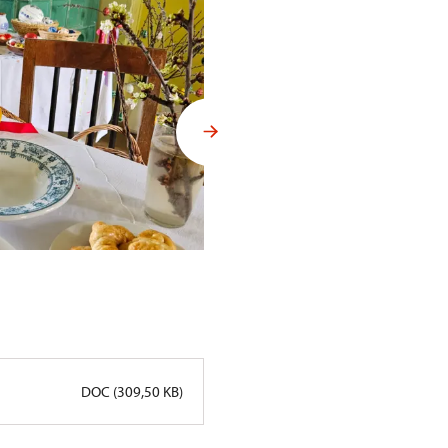
Velikonoční trhy na Sychrově
DOC (309,50 KB)