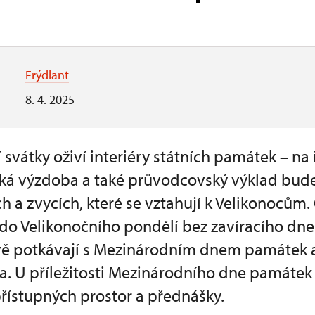
Frýdlant
8. 4. 2025
ní svátky oživí interiéry státních památek – n
cká výzdoba a také průvodcovský výklad bud
ch a zvycích, které se vztahují k Velikonoců
do Velikonočního pondělí bez zavíracího dne.
ě potkávají s Mezinárodním dnem památek a 
a. U příležitosti Mezinárodního dne památek
řístupných prostor a přednášky.