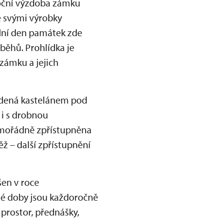
onoční výzdoba zámku
e svými výrobky
odní den památek zde
běhů. Prohlídka je
zámku a jejich
edená kastelánem pod
 i s drobnou
imořádně zpřístupněna
ž – další zpřístupnění
šen v roce
té doby jsou každoročně
 prostor, přednášky,