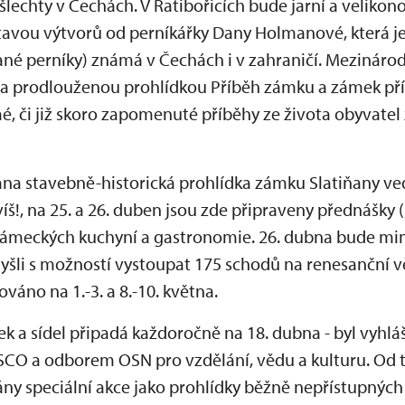
 šlechty v Čechách. V Ratibořicích bude jarní a velik
ýstavou výtvorů od perníkářky Dany Holmanové, která j
ádané perníky) známá v Čechách i v zahraničí. Mezinár
a prodlouženou prohlídkou Příběh zámku a zámek pří
 či již skoro zapomenuté příběhy ze života obyvatel 
ána stavebně-historická prohlídka zámku Slatiňany v
!, na 25. a 26. duben jsou zde připraveny přednášky (
ámeckých kuchyní a gastronomie. 26. dubna bude m
šli s možností vystoupat 175 schodů na renesanční vě
váno na 1.-3. a 8.-10. května.
 a sídel připadá každoročně na 18. dubna - byl vyhlá
CO a odborem OSN pro vzdělání, vědu a kulturu. Od 
dány speciální akce jako prohlídky běžně nepřístupných