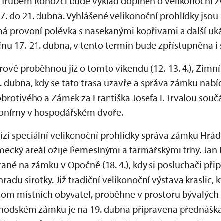
na Hrubém Rohozci bude výklad doplněn o velikonoční z
7. do 21. dubna. Vyhlášené velikonoční prohlídky jso
á provoní polévka s nasekanými kopřivami a další u
ínu 17.-21. dubna, v tento termín bude zpřístupněna i
hrově proběhnou již o tomto víkendu (12.-13. 4.), Zim
 dubna, kdy se tato trasa uzavře a správa zámku nab
rotivého a Zámek za Františka Josefa I. Trvalou souč
konírny v hospodářském dvoře.
zí speciální velikonoční prohlídky správa zámku Hrá
zámecký areál ožije Řemeslnými a farmářskými trhy. Ja
ané na zámku v Opočně (18. 4.), kdy si posluchači při
adu sirotky. Již tradiční velikonoční výstava kraslic, 
nom místních obyvatel, proběhne v prostoru bývalýc
chodském zámku je na 19. dubna připravena přednášk