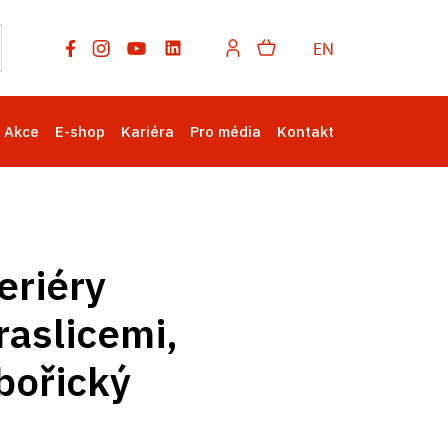
EN
Akce
E-shop
Kariéra
Pro média
Kontakt
eriéry
aslicemi,
ibořický