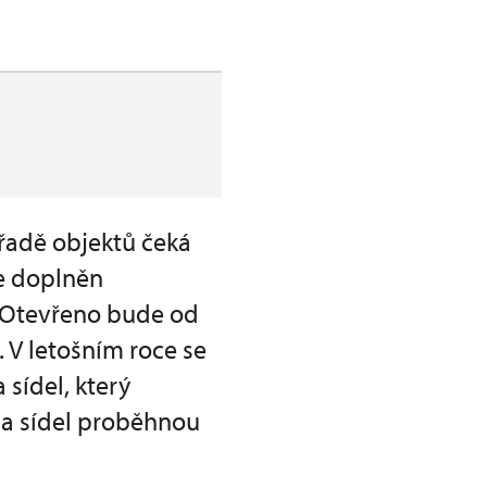
a řadě objektů čeká
e doplněn
m. Otevřeno bude od
 V letošním roce se
sídel, který
 a sídel proběhnou