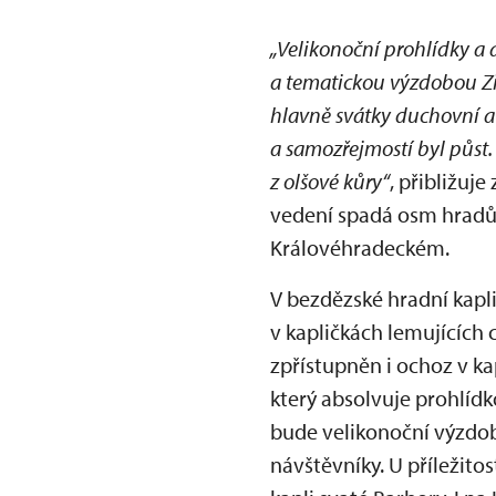
„Velikonoční prohlídky a 
a tematickou výzdobou Zi
hlavně svátky duchovní a 
a samozřejmostí byl půst.
z olšové kůry“
, přibližuj
vedení spadá osm hradů 
Královéhradeckém.
V bezdězské hradní kapl
v kapličkách lemujících 
zpřístupněn i ochoz v ka
který absolvuje prohlíd
bude velikonoční výzdob
návštěvníky. U příležit