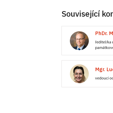
Související ko
PhDr. M
ředitel/ka
památkové
ÚPS na Sychrově
3/, Sychrov 3
Mgr. Lu
vedoucí o
ÚPS na Sychrově
Zámecký park 1/,