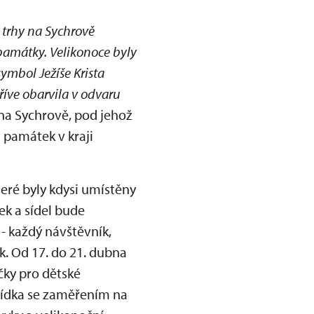
 trhy na Sychrově
památky. Velikonoce byly
ymbol Ježíše Krista
říve obarvila v odvaru
 na Sychrově, pod jehož
 památek v kraji
eré byly kdysi umístěny
ek a sídel bude
 - každý návštěvník,
. Od 17. do 21. dubna
čky pro dětské
lídka se zaměřením na