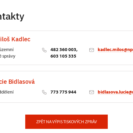
ntakty
iloš Kadlec
 územní
482 360 003,
kadlec.milos@np
 správy
603 105 335
cie Bidlasová
ddělení
773 775 944
bidlasova.lucie@
 Slatiňany
ZPĚT NA VÝPIS TISKOVÝCH ZPRÁV