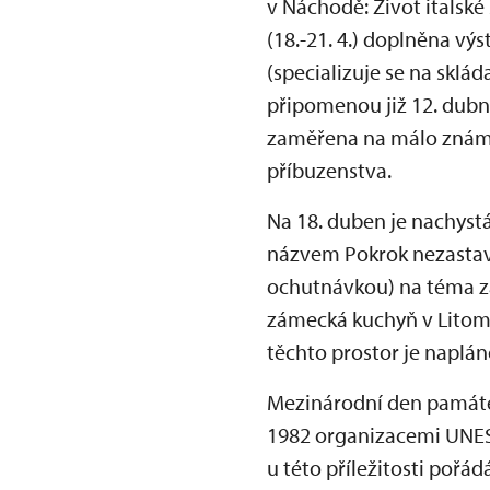
v Náchodě: Život italské
(18.-21. 4.) doplněna v
(specializuje se na skl
připomenou již 12. dubn
zaměřena na málo známé,
příbuzenstva.
Na 18. duben je nachyst
názvem Pokrok nezastavíš
ochutnávkou) na téma z
zámecká kuchyň v Litomy
těchto prostor je napláno
Mezinárodní den památek
1982 organizacemi UNES
u této příležitosti pořá