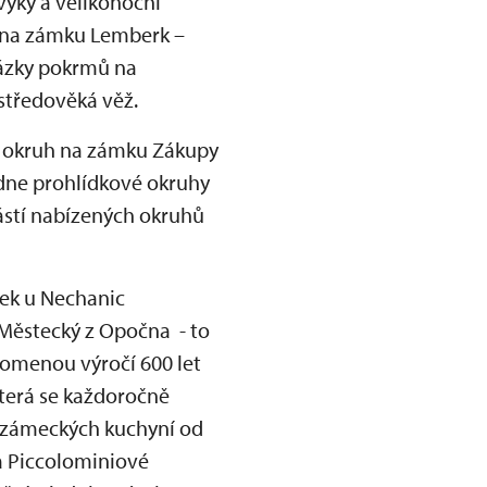
vyky a velikonoční
u na zámku Lemberk –
kázky pokrmů na
 středověká věž.
ní okruh na zámku Zákupy
ídne prohlídkové okruhy
ástí nabízených okruhů
dek u Nechanic
n Městecký z Opočna - to
pomenou výročí 600 let
která se každoročně
h zámeckých kuchyní od
a Piccolominiové