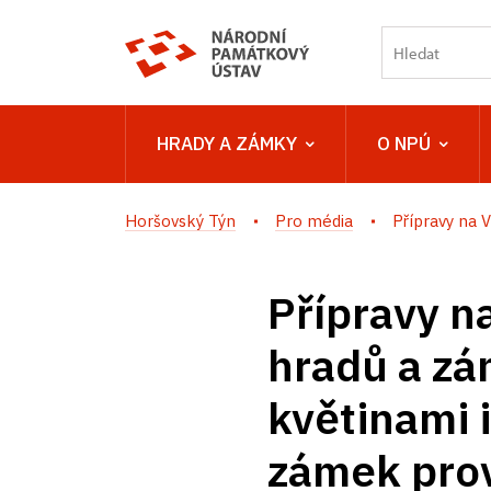
HRADY A ZÁMKY
O NPÚ
Horšovský Týn
Pro média
Přípravy na V
Přípravy na
hradů a zá
květinami 
zámek prov