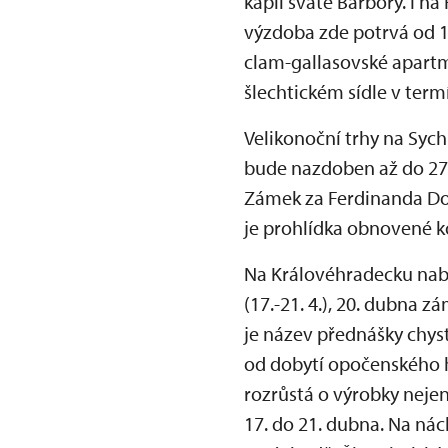
kapli svaté Barbory. I 
výzdoba zde potrvá od 1
clam-gallasovské apartm
šlechtickém sídle v term
Velikonoční trhy na Syc
bude nazdoben až do 27.
Zámek za Ferdinanda Dob
je prohlídka obnovené 
Na Královéhradecku nabí
(17.-21. 4.), 20. dubna 
je název přednášky chyst
od dobytí opočenského hr
rozrůstá o výrobky neje
17. do 21. dubna. Na ná