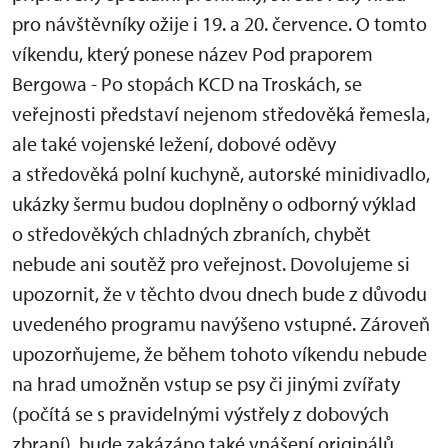
pro návštěvníky ožije i 19. a 20. července. O tomto
víkendu, který ponese název Pod praporem
Bergowa - Po stopách KCD na Troskách, se
veřejnosti představí nejenom středověká řemesla,
ale také vojenské ležení, dobové oděvy
a středověká polní kuchyně, autorské minidivadlo,
ukázky šermu budou doplněny o odborný výklad
o středověkých chladných zbraních, chybět
nebude ani soutěž pro veřejnost. Dovolujeme si
upozornit, že v těchto dvou dnech bude z důvodu
uvedeného programu navýšeno vstupné. Zároveň
upozorňujeme, že během tohoto víkendu nebude
na hrad umožněn vstup se psy či jinými zvířaty
(počítá se s pravidelnými výstřely z dobových
zbraní), bude zakázáno také vnášení originálů