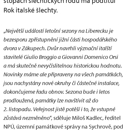
stopách šlechtických rodů má podtitul
Rok italské šlechty.
„
Největší událostí letošní sezony na Liberecku je
bezesporu zpřístupnění jižní části hospodářského
dvora v Zákupech. Dvůr navrhli význační italští
stavitelé Giulio Broggio a Giovanni Domenico Orsi
a má skutečně nevyčíslitelnou historickou hodnotu.
Novinky máme ale připraveny na všech památkách,
jsou nachystány nové okruhy či částečné instalace,
dokončujeme řadu obnov. Sezona bude i letos
prodloužená, památky lze navštívit až do
2. listopadu. Veřejnost jistě potěší i to, že vstupné
zůstává nezměněno
“, sděluje Miloš Kadlec, ředitel
NPÚ, územní památkové správy na Sychrově, pod