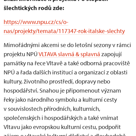
šlechtických rodů zde:
https://www.npu.cz/cs/o-
nas/projekty/temata/117347-rok-italske-slechty
Mimořádnými akcemi se do letošní sezony v rámci
projektu NPÚ
VLTAVA slavná & splavná
zapojují
památky na řece Vltavě a také odborná pracoviště
NPÚ a řada dalších institucí a organizací z oblasti
kultury, životního prostředí, dopravy nebo
hospodářství. Snahou je připomenout význam
řeky jako národního symbolu a kulturní cesty
v souvislostech přírodních, kulturních,
společenských i hospodářských a také vnímat
Vltavu jako evropskou kulturní cestu, podpořit
zájem o vltavské kulturní dědictví a dlouhodobě