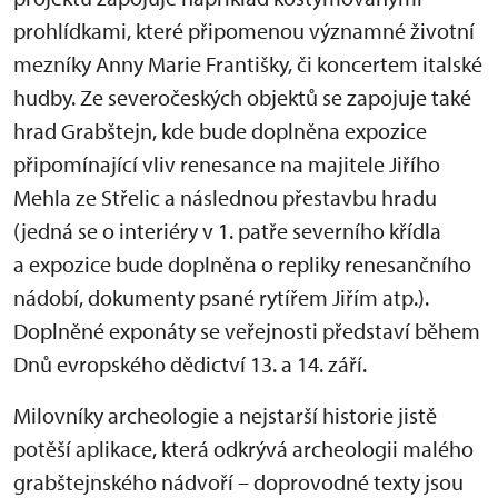
prohlídkami, které připomenou významné životní
mezníky Anny Marie Františky, či koncertem italské
hudby. Ze severočeských objektů se zapojuje také
hrad Grabštejn, kde bude doplněna expozice
připomínající vliv renesance na majitele Jiřího
Mehla ze Střelic a následnou přestavbu hradu
(jedná se o interiéry v 1. patře severního křídla
a expozice bude doplněna o repliky renesančního
nádobí, dokumenty psané rytířem Jiřím atp.).
Doplněné exponáty se veřejnosti představí během
Dnů evropského dědictví 13. a 14. září.
Milovníky archeologie a nejstarší historie jistě
potěší aplikace, která odkrývá archeologii malého
grabštejnského nádvoří – doprovodné texty jsou