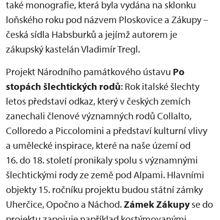
také monografie, která byla vydána na sklonku
loňského roku pod názvem Ploskovice a Zákupy –
česká sídla Habsburků a jejímž autorem je
zákupský kastelán Vladimír Tregl.
Projekt Národního památkového ústavu
Po
stopách šlechtických rodů
: Rok italské šlechty
letos představí odkaz, který v českých zemích
zanechali členové významných rodů Collalto,
Colloredo a Piccolomini a představí kulturní vlivy
a umělecké inspirace, které na naše území od
16. do 18. století pronikaly spolu s významnými
šlechtickými rody ze země pod Alpami. Hlavními
objekty 15. ročníku projektu budou státní zámky
Uherčice, Opočno a Náchod.
Zámek Zákupy
se do
projektu zapojuje například kostýmovanými