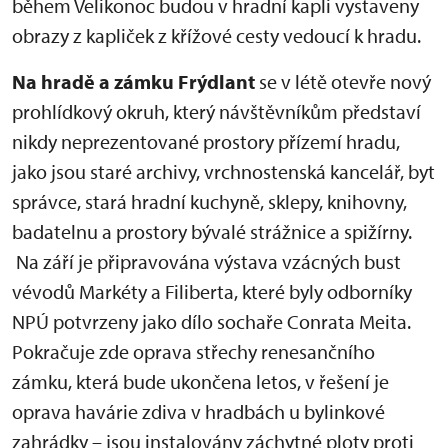
během Velikonoc budou v hradní kapli vystaveny
obrazy z kapliček z křížové cesty vedoucí k hradu.
Na hradě a zámku Frýdlant
se v létě otevře nový
prohlídkový okruh, který návštěvníkům představí
nikdy neprezentované prostory přízemí hradu,
jako jsou staré archivy, vrchnostenská kancelář, byt
správce, stará hradní kuchyně, sklepy, knihovny,
badatelnu a prostory bývalé strážnice a spižírny.
Na září je připravována výstava vzácných bust
vévodů Markéty a Filiberta, které byly odborníky
NPÚ potvrzeny jako dílo sochaře Conrata Meita.
Pokračuje zde oprava střechy renesančního
zámku, která bude ukončena letos, v řešení je
oprava havárie zdiva v hradbách u bylinkové
zahrádky – jsou instalovány záchytné ploty proti