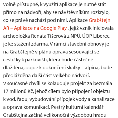
volně přístupné, k využití aplikace je nutné stát
přímo na nádvoří, aby se návštěvníkům rozkrylo,
co se právě nachází pod nimi. Aplikace
Grabštejn
AR – Aplikace na Google Play
, jejíž vznik iniciovala
archeoložka Renata Tišerová z NPÚ, ÚOP Liberec,
je ke stažení zdarma. V rámci stavební obnovy je
na Grabštejně v plánu oprava sesouvající se
cestičky k parkovišti, která bude částečně
dlážděna, dojde k dokončení skalky – alpina, bude
předlážděna další část velkého nádvoří.
V současné chvíli se kolauduje projekt za bezmála
17 milionů Kč, jehož cílem bylo připojení objektu
k vod. řadu, vybudování přípojek vody a kanalizace
a oprava komunikací. Pestrý kulturní kalendář
Grabštejna začíná velikonoční výzdobou hradu