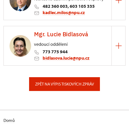
482 360 003, 603 105 335
kadlec.milos@npu.cz
ÚPS na Sychrově
Mgr. Lucie Bidlasová
3/, Sychrov 3
vedoucí oddělení
773 775 944
bidlasova.lucie@npu.cz
ÚPS na Sychrově
Zámecký park 1/, Slatiňany
ZPĚT NA VÝPIS TISKOVÝCH ZPRÁV
Domů