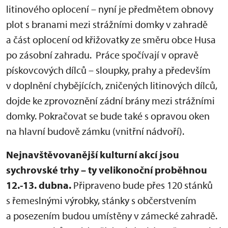
litinového oplocení – nyní je předmětem obnovy
plot s branami mezi strážními domky v zahradě
a část oplocení od křižovatky ze směru obce Husa
po zásobní zahradu. Práce spočívají v opravě
pískovcových dílců – sloupky, prahy a především
v doplnění chybějících, zničených litinových dílců,
dojde ke zprovoznění zádní brány mezi strážními
domky. Pokračovat se bude také s opravou oken
na hlavní budově zámku (vnitřní nádvoří).
Nejnavštěvovanější kulturní akcí jsou
sychrovské trhy – ty velikonoční proběhnou
12.-13. dubna.
Připraveno bude přes 120 stánků
s řemeslnými výrobky, stánky s občerstvením
a posezením budou umístěny v zámecké zahradě.