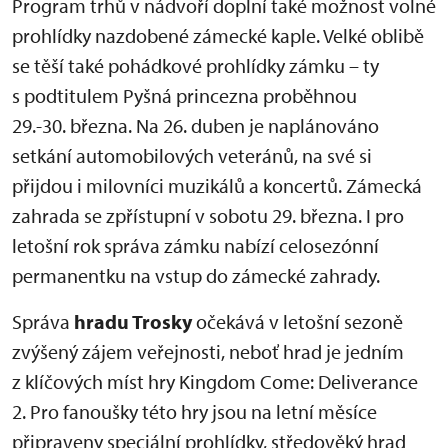
Program trhů v nádvoří doplní také možnost volné
prohlídky nazdobené zámecké kaple. Velké oblibě
se těší také pohádkové prohlídky zámku – ty
s podtitulem Pyšná princezna proběhnou
29.-30. března. Na 26. duben je naplánováno
setkání automobilových veteránů, na své si
přijdou i milovníci muzikálů a koncertů. Zámecká
zahrada se zpřístupní v sobotu 29. března. I pro
letošní rok správa zámku nabízí celosezónní
permanentku na vstup do zámecké zahrady.
Správa
hradu Trosky
očekává v letošní sezoně
zvýšený zájem veřejnosti, neboť hrad je jedním
z klíčových míst hry Kingdom Come: Deliverance
2. Pro fanoušky této hry jsou na letní měsíce
připraveny speciální prohlídky, středověký hrad