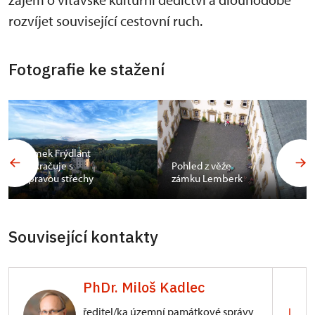
rozvíjet související cestovní ruch.
Fotografie ke stažení
Zámek Frýdlant
pokračuje s
Pohled z věže
opravou střechy
zámku Lemberk
Související kontakty
PhDr. Miloš Kadlec
ředitel/ka územní památkové správy