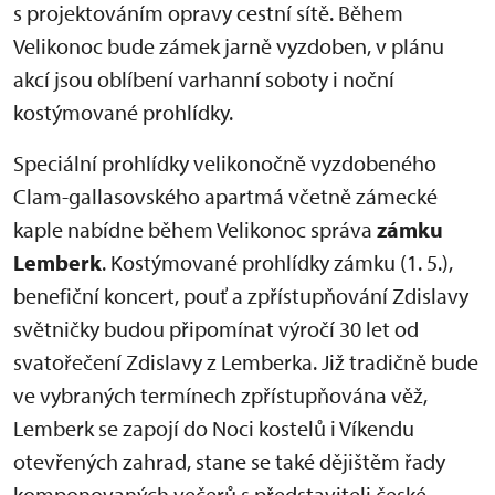
s projektováním opravy cestní sítě. Během
Velikonoc bude zámek jarně vyzdoben, v plánu
akcí jsou oblíbení varhanní soboty i noční
kostýmované prohlídky.
Speciální prohlídky velikonočně vyzdobeného
Clam-gallasovského apartmá včetně zámecké
kaple nabídne během Velikonoc správa
zámku
Lemberk
. Kostýmované prohlídky zámku (1. 5.),
benefiční koncert, pouť a zpřístupňování Zdislavy
světničky budou připomínat výročí 30 let od
svatořečení Zdislavy z Lemberka. Již tradičně bude
ve vybraných termínech zpřístupňována věž,
Lemberk se zapojí do Noci kostelů i Víkendu
otevřených zahrad, stane se také dějištěm řady
komponovaných večerů s představiteli české