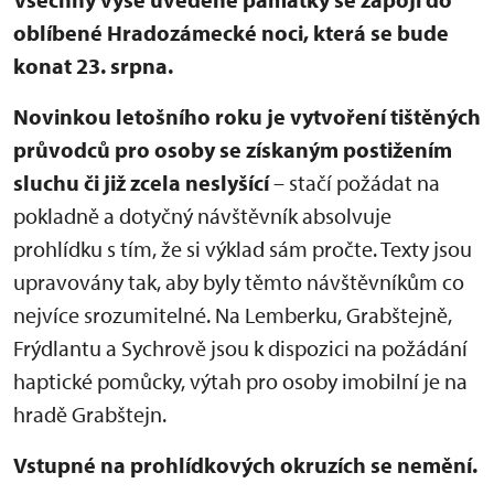
oblíbené Hradozámecké noci, která se bude
konat 23. srpna.
Novinkou letošního roku je vytvoření tištěných
průvodců pro osoby se získaným postižením
sluchu či již zcela neslyšící
– stačí požádat na
pokladně a dotyčný návštěvník absolvuje
prohlídku s tím, že si výklad sám pročte. Texty jsou
upravovány tak, aby byly těmto návštěvníkům co
nejvíce srozumitelné. Na Lemberku, Grabštejně,
Frýdlantu a Sychrově jsou k dispozici na požádání
haptické pomůcky, výtah pro osoby imobilní je na
hradě Grabštejn.
Vstupné na prohlídkových okruzích se nemění.