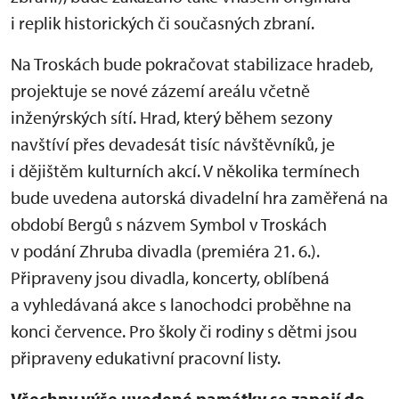
i replik historických či současných zbraní.
Na Troskách bude pokračovat stabilizace hradeb,
projektuje se nové zázemí areálu včetně
inženýrských sítí. Hrad, který během sezony
navštíví přes devadesát tisíc návštěvníků, je
i dějištěm kulturních akcí. V několika termínech
bude uvedena autorská divadelní hra zaměřená na
období Bergů s názvem Symbol v Troskách
v podání Zhruba divadla (premiéra 21. 6.).
Připraveny jsou divadla, koncerty, oblíbená
a vyhledávaná akce s lanochodci proběhne na
konci července. Pro školy či rodiny s dětmi jsou
připraveny edukativní pracovní listy.
Všechny výše uvedené památky se zapojí do