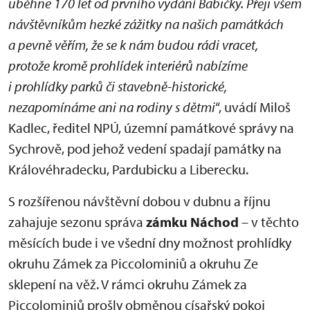
uběhne 170 let od prvního vydání Babičky. Přeji všem
návštěvníkům hezké zážitky na našich památkách
a pevně věřím, že se k nám budou rádi vracet,
protože kromě prohlídek interiérů nabízíme
i prohlídky parků či stavebně-historické,
nezapomínáme ani na rodiny s dětmi
“, uvádí Miloš
Kadlec, ředitel NPÚ, územní památkové správy na
Sychrově, pod jehož vedení spadají památky na
Královéhradecku, Pardubicku a Liberecku.
S rozšířenou návštěvní dobou v dubnu a říjnu
zahajuje sezonu správa
zámku Náchod
– v těchto
měsících bude i ve všední dny možnost prohlídky
okruhu Zámek za Piccolominiů a okruhu Ze
sklepení na věž. V rámci okruhu Zámek za
Piccolominiů prošly obměnou císařský pokoj