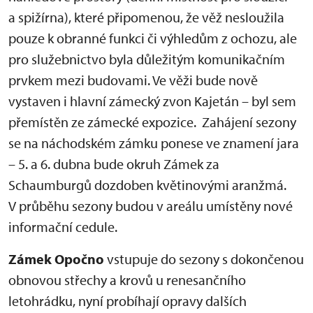
a spižírna), které připomenou, že věž nesloužila
pouze k obranné funkci či výhledům z ochozu, ale
pro služebnictvo byla důležitým komunikačním
prvkem mezi budovami. Ve věži bude nově
vystaven i hlavní zámecký zvon Kajetán – byl sem
přemístěn ze zámecké expozice. Zahájení sezony
se na náchodském zámku ponese ve znamení jara
– 5. a 6. dubna bude okruh Zámek za
Schaumburgů dozdoben květinovými aranžmá.
V průběhu sezony budou v areálu umístěny nové
informační cedule.
Zámek Opočno
vstupuje do sezony s dokončenou
obnovou střechy a krovů u renesančního
letohrádku, nyní probíhají opravy dalších