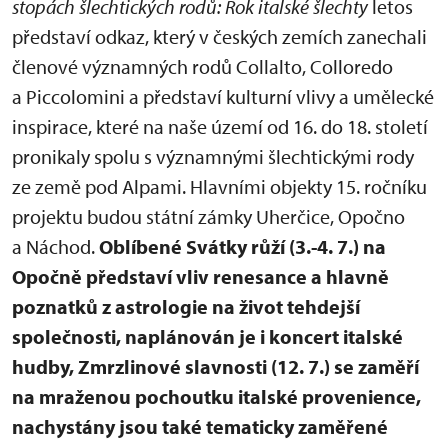
stopách šlechtických rodů: Rok italské šlechty
letos
představí odkaz, který v českých zemích zanechali
členové významných rodů Collalto, Colloredo
a Piccolomini a představí kulturní vlivy a umělecké
inspirace, které na naše území od 16. do 18. století
pronikaly spolu s významnými šlechtickými rody
ze země pod Alpami. Hlavními objekty 15. ročníku
projektu budou státní zámky Uherčice, Opočno
a Náchod.
Oblíbené Svátky růží (3.-4. 7.) na
Opočně představí vliv renesance a hlavně
poznatků z astrologie na život tehdejší
společnosti, naplánován je i koncert italské
hudby, Zmrzlinové slavnosti (12. 7.) se zaměří
na mraženou pochoutku italské provenience,
nachystány jsou také tematicky zaměřené