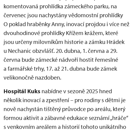
komentovaná prohlídka zámeckého parku, na
červenec jsou nachystány vědomostní prohlídky
O poklad hraběnky Anny, inovací projdou i více než
dvouhodinové prohlídky Křížem krážem, které
jsou určeny milovníkům historie a zámku Hrádek
u Nechanic obzvlášť. 20. dubna, 1. června a 29.
června bude zámecké nádvoří hostit řemeslné
a farmářské trhy, 17. až 21. dubna bude zámek
velikonočně nazdoben.
Hospitál Kuks
nabídne v sezoně 2025 hned
několik inovací a zpestření – pro rodiny s dětmi je
nově nachystán tištěný průvodce po areálu, který
formou aktivit a zábavné edukace seznámí „hráče“
s venkovním areálem a historií tohoto unikátního