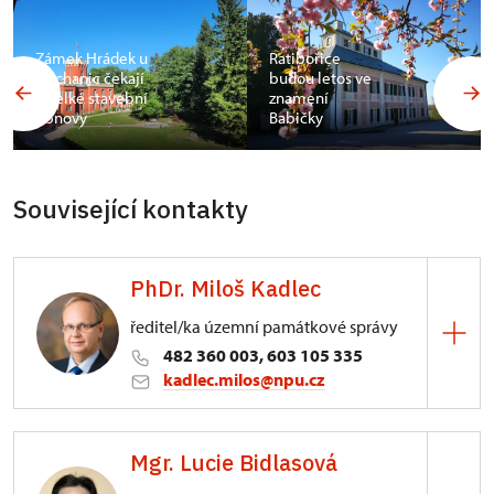
Zámek Hrádek u
Ratibořice
Nechanic čekají
budou letos ve
3 velké stavební
znamení
obnovy
Babičky
Související kontakty
PhDr. Miloš Kadlec
ředitel/ka územní památkové správy
482 360 003, 603 105 335
kadlec.milos@npu.cz
ÚPS na Sychrově
Mgr. Lucie Bidlasová
3/, Sychrov 3