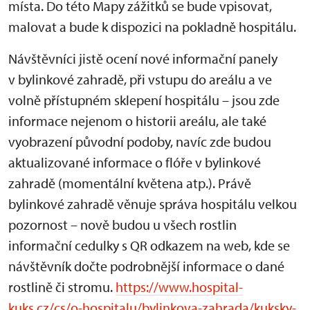
místa. Do této Mapy zážitků se bude vpisovat,
malovat a bude k dispozici na pokladně hospitálu.
Návštěvníci jistě ocení nové informační panely
v bylinkové zahradě, při vstupu do areálu a ve
volně přístupném sklepení hospitálu – jsou zde
informace nejenom o historii areálu, ale také
vyobrazení původní podoby, navíc zde budou
aktualizované informace o flóře v bylinkové
zahradě (momentální květena atp.). Právě
bylinkové zahradě věnuje správa hospitálu velkou
pozornost – nově budou u všech rostlin
informační cedulky s QR odkazem na web, kde se
návštěvník dočte podrobnější informace o dané
rostlině či stromu.
https://www.hospital-
kuks.cz/cs/o-hospitalu/bylinkova-zahrada/kuksky-