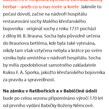
herbar---aneb-co-u-nas-roste-a-kvete
Jakmile to
počasí dovolí, začne na nádvoří hospitálu
restaurování sochy Malého křesťanského
bojovníka - originál sochy z roku 1731 pochází
z dílny M. B. Brauna. Socha byla původně určena
do Braunova betléma, kde byla také vytesána,
nikdy tam však vztyčena nebyla a krátce po svém
vzniku byla umístěna v nádvoří hospitálu. Socha
by měla zpodobňovat samotného zakladatele
Kuksu F. A. Šporka, jakožto křesťanského bojovníka
za pravdu a spravedlnost.
Na zámku v Ratibořicích a v Babiččině údolí
bude po celou sezonu připomínáno výročí 170 let
od prvního vydání Babičky Boženy Němcové.