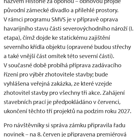
názvem Historie za oponou – obnovou projde
původní zámecké divadlo a přilehlé prostory.
V rámci programu SMVS je v přípravě oprava
havarijního stavu části severovýchodního nároží (I.
etapa), čímž dojde ke statickému zajištění
severního křídla objektu (opravené budou střechy
a také vnější část omítek této severní části).
V současné době probíhá příprava zadávacího
řízení pro výběr zhotovitele stavby; bude
vyhlášena veřejná zakázka, ze které vzejde
zhotovitel stavby pro všechny tři akce. Zahájení
stavebních prací je předpokládáno v červenci,
ukončení těchto tří projektů na podzim roku 2027.
Pro návštěvníky si správa zámku připravila řadu
novinek – na 8. červen je připravena premiérová