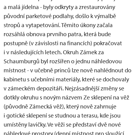
a malá jídelna - byly odkryty a zrestaurovány
původní parketové podlahy, došlo k výmalbě
stropů a vytapetování. Těmito úkony začala
rozsáhlá obnova prvního patra, která bude
postupně (v závislosti na financích) pokračovat
i v následujících letech. Okruh Zámek za
Schaumburgů byl rozšířen o jednu náhledovou
místnost - v učebně princů lze nově nahlédnout do
kabinetu s učebními materiály, které se dochovaly
v zámeckém depozitáři. Nejzásadnější změny se
dotkly okruhu s novým názvem Ze sklepení na věž
(původně Zámecká věž), který nově zahrnuje
i gotické sklepení se studnou a terasu, kde jsou
umístěny lavičky. Ve věži se představí dvě nové
náhledové prostory (denní místnost pro sloužící