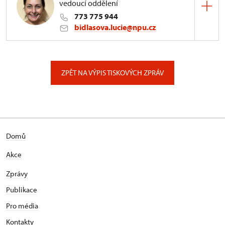
vedoucí oddělení
773 775 944
bidlasova.lucie@npu.cz
ÚPS na Sychrově
Zámecký park 1/, Slatiňany
ZPĚT NA VÝPIS TISKOVÝCH ZPRÁV
Domů
Akce
Zprávy
Publikace
Pro média
Kontakty