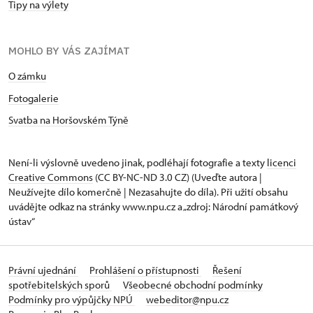
Tipy na výlety
MOHLO BY VÁS ZAJÍMAT
O zámku
Fotogalerie
Svatba na Horšovském Týně
Není-li výslovně uvedeno jinak, podléhají fotografie a texty
licenci
Creative Commons
(CC BY-NC-ND 3.0 CZ) (Uveďte autora |
Neužívejte dílo komerčně | Nezasahujte do díla). Při užití obsahu
uvádějte odkaz na stránky www.npu.cz a „zdroj: Národní památkový
ústav“
Právní ujednání
Prohlášení o přístupnosti
Řešení
spotřebitelských sporů
Všeobecné obchodní podmínky
Podmínky pro výpůjčky NPÚ
webeditor@npu.cz