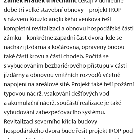
Zámek Hrádek u Nechanic
čekají v dohledné
době tři velké stavební obnovy – projekt IROP
s názvem Kouzlo anglického venkova řeší
kompletní revitalizaci a obnovu hospodářské části
zámku – konkrétně západní část dvora, kde se
nachází jízdárna a kočárovna, opraveny budou
také části krovu a části chodeb. Počítá se
s vybudováním bezbariérového přístupu v části
jízdárny a obnovou vnitřních rozvodů včetně
napojení na areálové sítě. Projekt také řeší požární
typovou nádrž, vsakování dešťových vod
a akumulační nádrž, součástí realizace je také
vybudování zabezpečovacího systému.
Revitalizaci severního křídla budovy
hospodářského dvora bude řešit projekt IROP pod