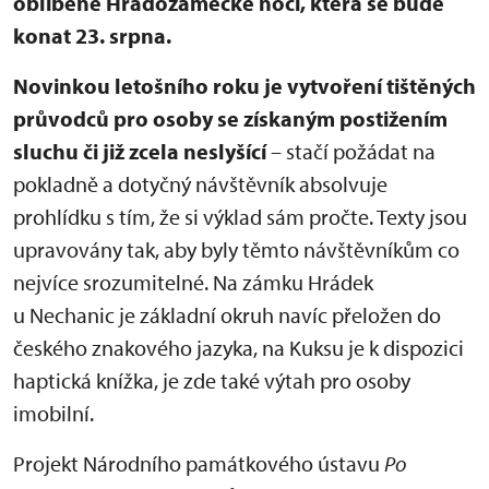
oblíbené Hradozámecké noci, která se bude
konat 23. srpna.
Novinkou letošního roku je vytvoření tištěných
průvodců pro osoby se získaným postižením
sluchu či již zcela neslyšící
– stačí požádat na
pokladně a dotyčný návštěvník absolvuje
prohlídku s tím, že si výklad sám pročte. Texty jsou
upravovány tak, aby byly těmto návštěvníkům co
nejvíce srozumitelné. Na zámku Hrádek
u Nechanic je základní okruh navíc přeložen do
českého znakového jazyka, na Kuksu je k dispozici
haptická knížka, je zde také výtah pro osoby
imobilní.
Projekt Národního památkového ústavu
Po