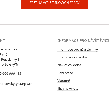
ZPĚT NA VÝPIS TISKOVÝCH ZPRÁV
AKT
INFORMACE PRO NÁVŠTĚVNÍ
hrad a zámek
Informace pro návštěvníky
ký Týn
Prohlídkové okruhy
 Republiky 1
Horšovský Týn
Návštěvní doba
Rezervace
20 606 666 413
Vstupné
horsovskytyn@npu.cz
Tipy na výlety