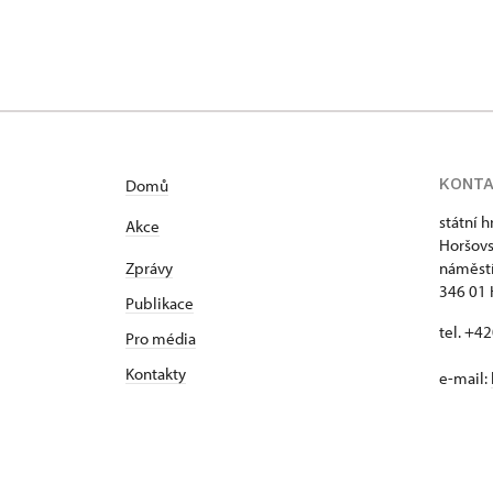
KONT
Domů
státní 
Akce
Horšovs
Zprávy
náměstí
346 01 
Publikace
tel. +4
Pro média
Kontakty
e-mail: