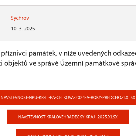
Sychrov
10. 3. 2025
a příznivci památek, v níže uvedených odkaze
i objektů ve správě Územní památkové sprá
NAVSTEVNOST-NPU-KR-LI-PA-CELKOVA-2024-A-ROKY-PREDCHOZI.XLSX
NAVSTEVNOST-KRALOVEHRADECKY-KRAJ_2025.XLSX