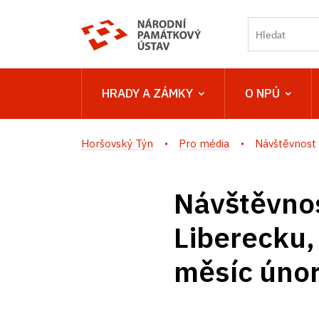
HRADY A ZÁMKY
O NPÚ
Horšovský Týn
Pro média
Návštěvnost 
Návštěvnos
Liberecku,
měsíc úno