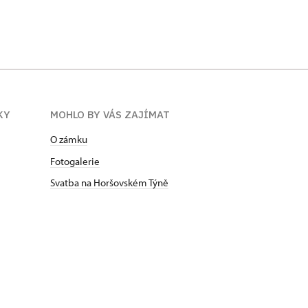
KY
MOHLO BY VÁS ZAJÍMAT
O zámku
Fotogalerie
Svatba na Horšovském Týně