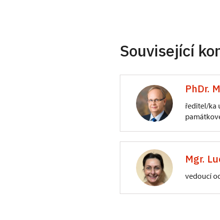
Související ko
PhDr. M
ředitel/ka
památkové
ÚPS na Sychrově
3/, Sychrov 3
Mgr. Lu
vedoucí o
ÚPS na Sychrově
Zámecký park 1/,