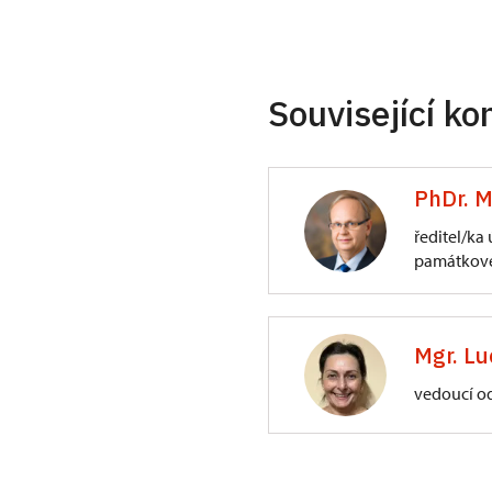
Související ko
PhDr. M
ředitel/ka
památkové
ÚPS na Sychrově
3/, Sychrov 3
Mgr. Lu
vedoucí o
ÚPS na Sychrově
Zámecký park 1/,