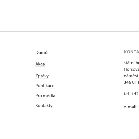
KONT
Domů
státní 
Akce
Horšovs
Zprávy
náměstí
346 01 
Publikace
tel. +4
Pro média
Kontakty
e-mail: