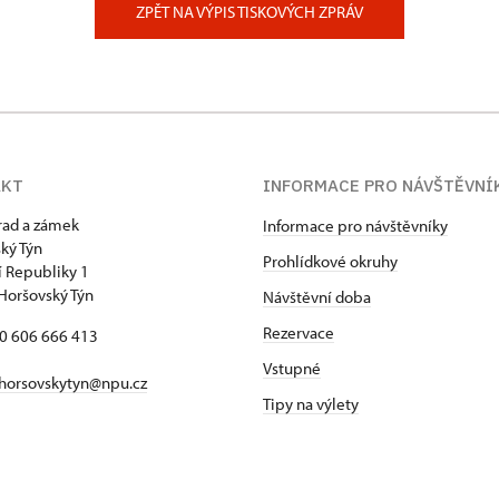
ZPĚT NA VÝPIS TISKOVÝCH ZPRÁV
AKT
INFORMACE PRO NÁVŠTĚVNÍ
hrad a zámek
Informace pro návštěvníky
ký Týn
Prohlídkové okruhy
 Republiky 1
Horšovský Týn
Návštěvní doba
Rezervace
20 606 666 413
Vstupné
horsovskytyn@npu.cz
Tipy na výlety