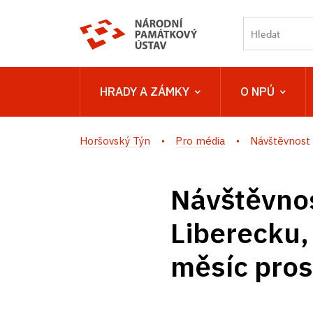
HRADY A ZÁMKY
O NPÚ
Horšovský Týn
Pro média
Návštěvnost 
Návštěvnos
Liberecku,
měsíc pro