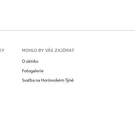
KY
MOHLO BY VÁS ZAJÍMAT
O zámku
Fotogalerie
Svatba na Horšovském Týně