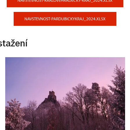
NAVSTEVNOST-KRALOVEHRADECKY-KRAJ_2024.XLSX
NAVSTEVNOST-PARDUBICKYKRAJ_2024.XLSX
stažení