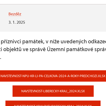
Bezděz
3. 1. 2025
a příznivci památek, v níže uvedených odkaze
i objektů ve správě Územní památkové sprá
.
NAVSTEVNOST-NPU-KR-LI-PA-CELKOVA-2024-A-ROKY-PREDCHOZI.XLSX
NAVSTEVNOST-LIBERECKY-KRAJ_2024.XLSX