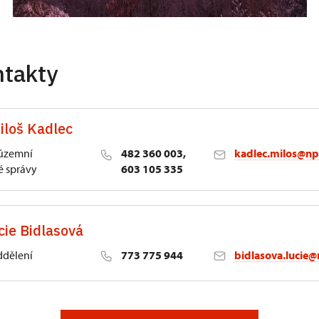
ntakty
iloš Kadlec
 územní
482 360 003,
kadlec.milos@np
 správy
603 105 335
cie Bidlasová
ddělení
773 775 944
bidlasova.lucie@
 Slatiňany