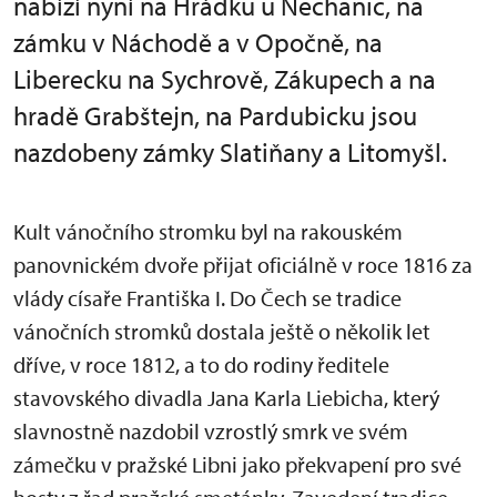
nabízí nyní na Hrádku u Nechanic, na
zámku v Náchodě a v Opočně, na
Liberecku na Sychrově, Zákupech a na
hradě Grabštejn, na Pardubicku jsou
nazdobeny zámky Slatiňany a Litomyšl.
Kult vánočního stromku byl na rakouském
panovnickém dvoře přijat oficiálně v roce 1816 za
vlády císaře Františka I. Do Čech se tradice
vánočních stromků dostala ještě o několik let
dříve, v roce 1812, a to do rodiny ředitele
stavovského divadla Jana Karla Liebicha, který
slavnostně nazdobil vzrostlý smrk ve svém
zámečku v pražské Libni jako překvapení pro své