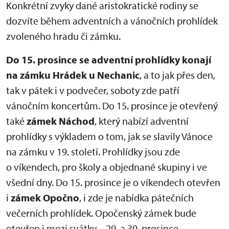
Konkrétní zvyky dané aristokratické rodiny se
dozvíte během adventních a vánočních prohlídek
zvoleného hradu či zámku.
Do 15. prosince se adventní prohlídky konají
na zámku Hrádek u Nechanic
, a to jak přes den,
tak v pátek i v podvečer, soboty zde patří
vánočním koncertům. Do 15. prosince je otevřený
také
zámek Náchod
, který nabízí adventní
prohlídky s výkladem o tom, jak se slavily Vánoce
na zámku v 19. století. Prohlídky jsou zde
o víkendech, pro školy a objednané skupiny i ve
všední dny. Do 15. prosince je o víkendech otevřen
i
zámek Opočno
, i zde je nabídka pátečních
večerních prohlídek. Opočenský zámek bude
otevřen i mezi svátky – 29. a 30. prosince.