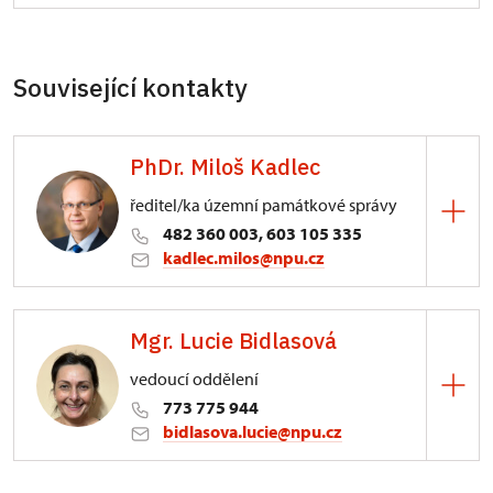
Související kontakty
PhDr. Miloš Kadlec
ředitel/ka územní památkové správy
482 360 003, 603 105 335
kadlec.milos@npu.cz
ÚPS na Sychrově
Mgr. Lucie Bidlasová
3/, Sychrov 3
vedoucí oddělení
773 775 944
bidlasova.lucie@npu.cz
ÚPS na Sychrově