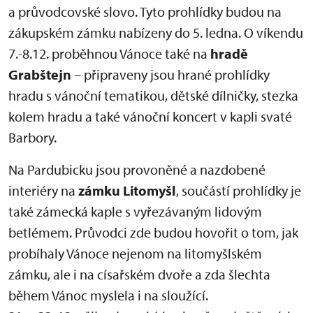
a průvodcovské slovo. Tyto prohlídky budou na
zákupském zámku nabízeny do 5. ledna. O víkendu
7.-8.12. proběhnou Vánoce také na
hradě
Grabštejn
– připraveny jsou hrané prohlídky
hradu s vánoční tematikou, dětské dílničky, stezka
kolem hradu a také vánoční koncert v kapli svaté
Barbory.
Na Pardubicku jsou provoněné a nazdobené
interiéry na
zámku Litomyšl
, součástí prohlídky je
také zámecká kaple s vyřezávaným lidovým
betlémem. Průvodci zde budou hovořit o tom, jak
probíhaly Vánoce nejenom na litomyšlském
zámku, ale i na císařském dvoře a zda šlechta
během Vánoc myslela i na sloužící.