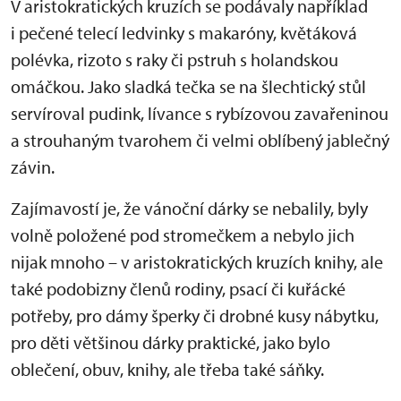
V aristokratických kruzích se podávaly například
i pečené telecí ledvinky s makaróny, květáková
polévka, rizoto s raky či pstruh s holandskou
omáčkou. Jako sladká tečka se na šlechtický stůl
servíroval pudink, lívance s rybízovou zavařeninou
a strouhaným tvarohem či velmi oblíbený jablečný
závin.
Zajímavostí je, že vánoční dárky se nebalily, byly
volně položené pod stromečkem a nebylo jich
nijak mnoho – v aristokratických kruzích knihy, ale
také podobizny členů rodiny, psací či kuřácké
potřeby, pro dámy šperky či drobné kusy nábytku,
pro děti většinou dárky praktické, jako bylo
oblečení, obuv, knihy, ale třeba také sáňky.