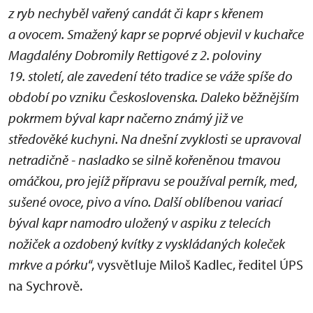
z ryb nechyběl vařený candát či kapr s křenem
a ovocem. Smažený kapr se poprvé objevil v kuchařce
Magdalény Dobromily Rettigové z 2. poloviny
19. století, ale zavedení této tradice se váže spíše do
období po vzniku Československa. Daleko běžnějším
pokrmem býval kapr načerno známý již ve
středověké kuchyni. Na dnešní zvyklosti se upravoval
netradičně - nasladko se silně kořeněnou tmavou
omáčkou, pro jejíž přípravu se používal perník, med,
sušené ovoce, pivo a víno. Další oblíbenou variací
býval kapr namodro uložený v aspiku z telecích
nožiček a ozdobený kvítky z vyskládaných koleček
mrkve a pórku
“, vysvětluje Miloš Kadlec, ředitel ÚPS
na Sychrově.