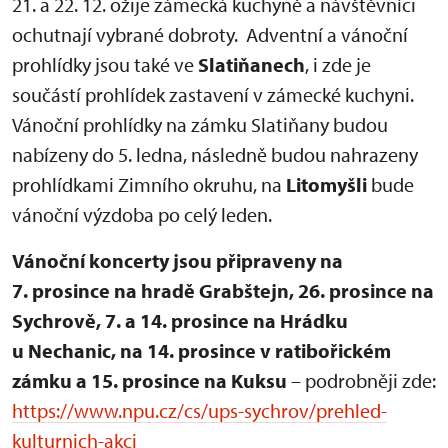
21. a 22. 12. ožije zámecká kuchyně a návštěvníci
ochutnají vybrané dobroty. Adventní a vánoční
prohlídky jsou také ve
Slatiňanech
, i zde je
součástí prohlídek zastavení v zámecké kuchyni.
Vánoční prohlídky na zámku Slatiňany budou
nabízeny do 5. ledna, následně budou nahrazeny
prohlídkami Zimního okruhu, na
Litomyšli
bude
vánoční výzdoba po celý leden.
Vánoční koncerty jsou připraveny na
7. prosince na hradě Grabštejn, 26. prosince na
Sychrově, 7. a 14. prosince na Hrádku
u Nechanic, na 14. prosince v ratibořickém
zámku a 15. prosince na Kuksu
– podrobněji zde:
https://www.npu.cz/cs/ups-sychrov/prehled-
kulturnich-akci