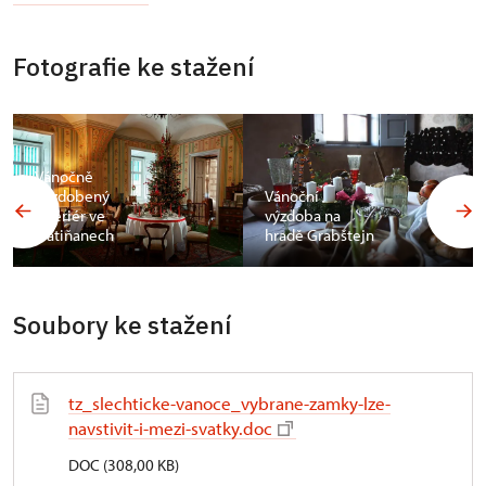
Fotografie ke stažení
Vánočně
nazdobený
Vánoční
interiér ve
výzdoba na
Slatiňanech
hradě Grabštejn
Soubory ke stažení
tz_slechticke-vanoce_vybrane-zamky-lze-
navstivit-i-mezi-svatky.doc
DOC (308,00 KB)