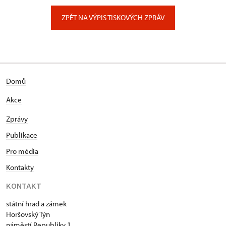
Zámecký park 1/, Slatiňany
ZPĚT NA VÝPIS TISKOVÝCH ZPRÁV
Domů
Akce
Zprávy
Publikace
Pro média
Kontakty
KONTAKT
státní hrad a zámek
Horšovský Týn
náměstí Republiky 1