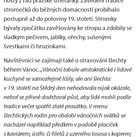
hosty z řad pražské smetánky. Zavedení tradice
stromečků do běžných domácností probíhalo
postupně až do poloviny 19. století. Stromky
bývaly zpočátku zavěšovány ke stropu a zdobily se
sladkým pečivem, jablky, ořechy, sušenými
švestkami či hrozinkami.
Návštěvníci se zajímají také o stravování šlechty
během Vánoc. „
Vánoční tabule aristokratické i lidové
kuchyně se samozřejmě lišily, ale ani šlechta
v 19. století na Štědrý den nehodovala nijak okázale,
neboť se přísně dodržoval půst, aby lidé mohli podle
tradice večer spatřit zlaté prasátko. V menu
šlechtických rodin pro období vánočních svátků se
nacházel například předkrm v podobě placiček
s kaviárem, ústřic či filetů z uzeného lososa s koprem;