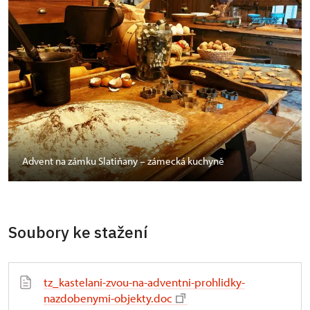
Advent na zámku Slatiňany – zámecká kuchyně
Soubory ke stažení
tz_kastelani-zvou-na-adventni-prohlidky-
nazdobenymi-objekty.doc