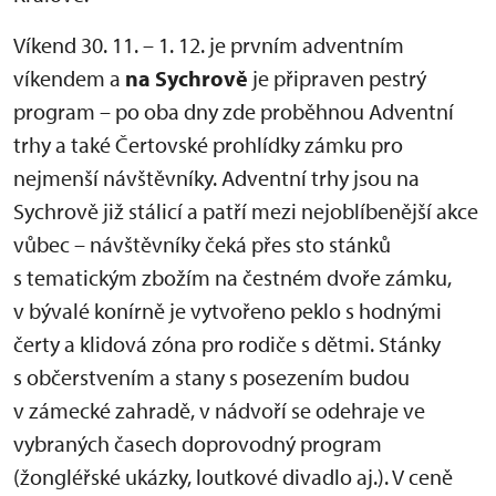
Víkend 30. 11. – 1. 12. je prvním adventním
víkendem a
na Sychrově
je připraven pestrý
program – po oba dny zde proběhnou Adventní
trhy a také Čertovské prohlídky zámku pro
nejmenší návštěvníky. Adventní trhy jsou na
Sychrově již stálicí a patří mezi nejoblíbenější akce
vůbec – návštěvníky čeká přes sto stánků
s tematickým zbožím na čestném dvoře zámku,
v bývalé konírně je vytvořeno peklo s hodnými
čerty a klidová zóna pro rodiče s dětmi. Stánky
s občerstvením a stany s posezením budou
v zámecké zahradě, v nádvoří se odehraje ve
vybraných časech doprovodný program
(žongléřské ukázky, loutkové divadlo aj.). V ceně