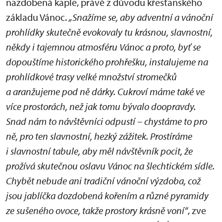
nazdobená kaple, právě z důvodu křesťanského
základu Vánoc.
„Snažíme se, aby adventní a vánoční
prohlídky skutečně evokovaly tu krásnou, slavnostní,
někdy i tajemnou atmosféru Vánoc a proto, byť se
dopouštíme historického prohřešku, instalujeme na
prohlídkové trasy velké množství stromečků
a aranžujeme pod ně dárky. Cukroví máme také ve
více prostorách, než jak tomu bývalo doopravdy.
Snad nám to návštěvníci odpustí – chystáme to pro
ně, pro ten slavnostní, hezký zážitek. Prostíráme
i slavnostní tabule, aby měl návštěvník pocit, že
prožívá skutečnou oslavu Vánoc na šlechtickém sídle.
Chybět nebude ani tradiční vánoční výzdoba, což
jsou jablíčka dozdobená kořením a různé pyramidy
ze sušeného ovoce, takže prostory krásně voní“
, zve