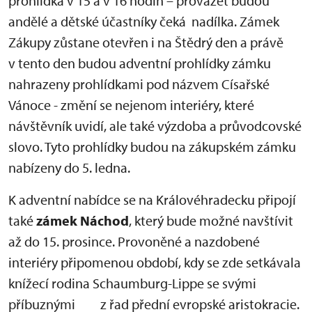
prohlídka v 15 a v 16 hodin – provázet budou
andělé a dětské účastníky čeká nadílka. Zámek
Zákupy zůstane otevřen i na Štědrý den a právě
v tento den budou adventní prohlídky zámku
nahrazeny prohlídkami pod názvem Císařské
Vánoce - změní se nejenom interiéry, které
návštěvník uvidí, ale také výzdoba a průvodcovské
slovo. Tyto prohlídky budou na zákupském zámku
nabízeny do 5. ledna.
K adventní nabídce se na Královéhradecku připojí
také
zámek Náchod
, který bude možné navštívit
až do 15. prosince. Provoněné a nazdobené
interiéry připomenou období, kdy se zde setkávala
knížecí rodina Schaumburg-Lippe se svými
příbuznými z řad přední evropské aristokracie.