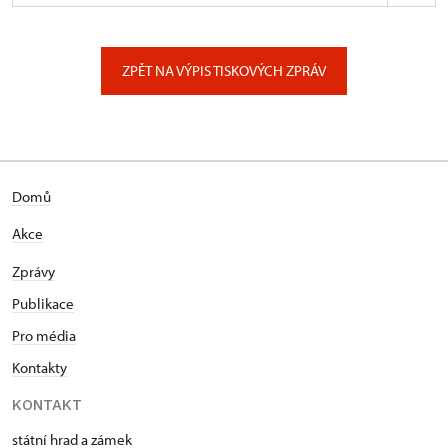
ÚPS na Sychrově
Zámecký park 1/, Slatiňany
ZPĚT NA VÝPIS TISKOVÝCH ZPRÁV
Domů
Akce
Zprávy
Publikace
Pro média
Kontakty
KONTAKT
státní hrad a zámek