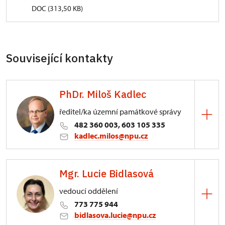
DOC (313,50 KB)
Související kontakty
PhDr. Miloš Kadlec
ředitel/ka územní památkové správy
482 360 003, 603 105 335
kadlec.milos@npu.cz
ÚPS na Sychrově
Mgr. Lucie Bidlasová
3/, Sychrov 3
vedoucí oddělení
773 775 944
bidlasova.lucie@npu.cz