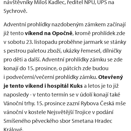
návštěvníky Miloš Kadlec, ředitel NPÚ, ÚPS na
Sychrově.
Adventní prohlídky nazdobeným zámkem začínají
již tento
víkend na Opočně
, kromě prohlídek zde
v sobotu 23. listopadu proběhne jarmark se stánky
s pestrou paletou zboží, ukázky řemesel, dílničky
pro děti a další. Adventní prohlídky zámku se zde
konají do 15. prosince, o pátcích zde budou
i podvečerní/večerní prohlídky zámku.
Otevřený
je tento víkend i hospitál Kuks
a letos je to již
naposledy - v tento termín se v údolí konají také
Vánoční trhy. 15. prosince zazní Rybova Česká mše
vánoční v kostele Nejsvětější Trojice v podání
Smíšeného pěveckého sbor Smetana Hradec
Králové.