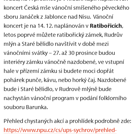
koncert Česká mše vánoční smíšeného pěveckého
sboru Janáček z Jablonce nad Nisu. Vánoční
koncert je na 14. 12. naplánován v
Ratibořicích
,
letos poprvé můžete ratibořický zámek, Rudrův
mlýn a Staré bělidlo navštívit v době mezi
vánočními svátky – 27. až 30 prosince budou
interiéry zámku vánočně nazdobené, ve vstupní
hale v přízemí zámku si budete moci dopřát
pohárek punče, kávu, nebo horký čaj. Nazdobené
bude i Staré bělidlo, v Rudrově mlýně bude
nachystán vánoční program v podání folklorního
souboru Barunka.
Přehled chystaných akcí a prohlídek podrobně zde:
https://www.npu.cz/cs/ups-sychrov/prehled-