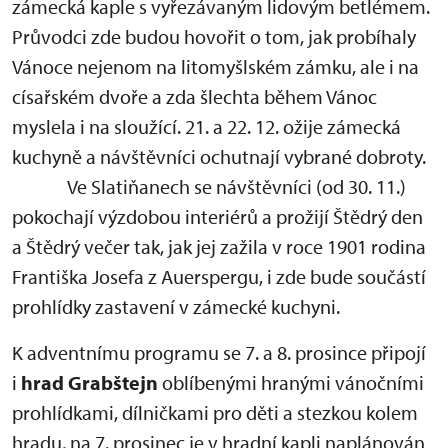
zámecká kaple s vyřezávaným lidovým betlémem.
Průvodci zde budou hovořit o tom, jak probíhaly
Vánoce nejenom na litomyšlském zámku, ale i na
císařském dvoře a zda šlechta během Vánoc
myslela i na sloužící. 21. a 22. 12. ožije zámecká
kuchyně a návštěvníci ochutnají vybrané dobroty.
Ve Slatiňanech se návštěvníci (od 30. 11.)
pokochají výzdobou interiérů a prožijí Štědrý den
a Štědrý večer tak, jak jej zažila v roce 1901 rodina
Františka Josefa z Auerspergu, i zde bude součástí
prohlídky zastavení v zámecké kuchyni.
K adventnímu programu se 7. a 8. prosince připojí
i
hrad Grabštejn
oblíbenými hranými vánočními
prohlídkami, dílničkami pro děti a stezkou kolem
hradu, na 7. prosinec je v hradní kapli naplánován