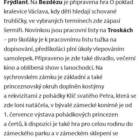
Frýdlant
. Na
Bezdězu
je připravena hra O poklad
kralevice Václava, kdy děti hledají schované
truhličky, ve vybraných termínech zde zápasí
šermíři. Novinkou jsou pracovní listy na
Troskách
– pro školáky je k pracovnímu listu tužka na
dopisování, předškoláci plní úkoly vlepováním
samolepek. Připraveno je zde také divadlo, večerní
kino a oblíbená show s lanochodci. Na
sychrovském zámku je základní a také
princeznovský okruh doplněn kostýmy
a rekvizitami z pohádky Klíč svatého Petra, která se
zde loni natáčela, v bývalé zámecké konírně je od
1. července výstava pohádkových princezen
a čertů, k dispozici je také hra pro celou rodinu do
zámeckého parku a v zámeckém sklepení se