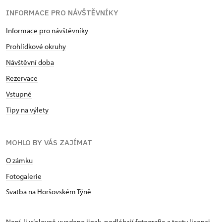
INFORMACE PRO NÁVŠTĚVNÍKY
Informace pro návštěvníky
Prohlídkové okruhy
Návštěvní doba
Rezervace
Vstupné
Tipy na výlety
MOHLO BY VÁS ZAJÍMAT
O zámku
Fotogalerie
Svatba na Horšovském Týně
Není-li výslovně uvedeno jinak, podléhají fotografie a texty
licenci