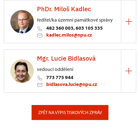
PhDr. Miloš Kadlec
ředitel/ka územní památkové správy
482 360 003, 603 105 335
kadlec.milos@npu.cz
ÚPS na Sychrově
Mgr. Lucie Bidlasová
3/, Sychrov 3
vedoucí oddělení
773 775 944
bidlasova.lucie@npu.cz
ÚPS na Sychrově
Zámecký park 1/, Slatiňany
ZPĚT NA VÝPIS TISKOVÝCH ZPRÁV