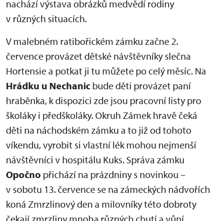
nachází výstava obrázků medvědí rodiny
v různých situacích.
V malebném ratibořickém zámku začne 2.
července provázet dětské návštěvníky slečna
Hortensie a potkat ji tu můžete po celý měsíc. Na
Hrádku u Nechanic
bude děti provázet paní
hraběnka, k dispozici zde jsou pracovní listy pro
školáky i předškoláky. Okruh Zámek hravě čeká
děti na náchodském zámku a to již od tohoto
víkendu, vyrobit si vlastní lék mohou nejmenší
návštěvníci v hospitálu Kuks. Správa zámku
Opočno
přichází na prázdniny s novinkou –
v sobotu 13. července se na zámeckých nádvořích
koná Zmrzlinový den a milovníky této dobroty
čekají zmrzliny mnoha různých chutí a vůní.