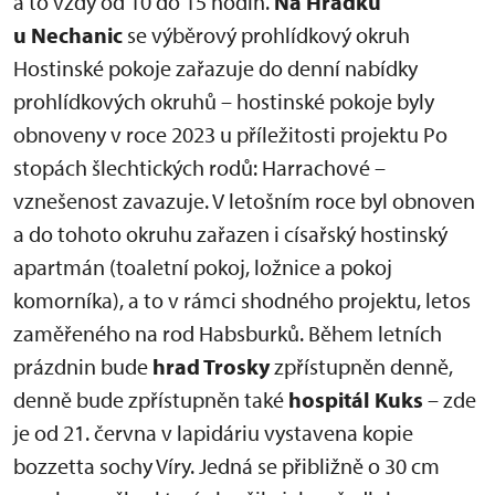
a to vždy od 10 do 15 hodin.
Na Hrádku
u Nechanic
se výběrový prohlídkový okruh
Hostinské pokoje zařazuje do denní nabídky
prohlídkových okruhů – hostinské pokoje byly
obnoveny v roce 2023 u příležitosti projektu Po
stopách šlechtických rodů: Harrachové –
vznešenost zavazuje. V letošním roce byl obnoven
a do tohoto okruhu zařazen i císařský hostinský
apartmán (toaletní pokoj, ložnice a pokoj
komorníka), a to v rámci shodného projektu, letos
zaměřeného na rod Habsburků. Během letních
prázdnin bude
hrad Trosky
zpřístupněn denně,
denně bude zpřístupněn také
hospitál Kuks
– zde
je od 21. června v lapidáriu vystavena kopie
bozzetta sochy Víry. Jedná se přibližně o 30 cm