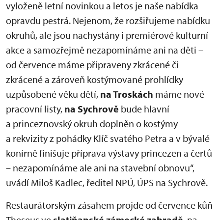
vyloženě letní novinkou a letos je naše nabídka
opravdu pestrá. Nejenom, že rozšiřujeme nabídku
okruhů, ale jsou nachystány i premiérové kulturní
akce a samozřejmě nezapomínáme ani na děti –
od července máme připraveny zkrácené či
zkrácené a zároveň kostýmované prohlídky
uzpůsobené věku dětí,
na Troskách
máme nové
pracovní listy,
na Sychrově
bude hlavní
a princeznovský okruh doplněn o kostýmy
a rekvizity z pohádky Klíč svatého Petra a v bývalé
konírně finišuje příprava výstavy princezen a čertů
– nezapomínáme ale ani na stavební obnovu“,
uvádí Miloš Kadlec, ředitel NPÚ, ÚPS na Sychrově.
Restaurátorským zásahem projde od července kůň
Theseus ve
slatiňanské zámecké zahradě
, na