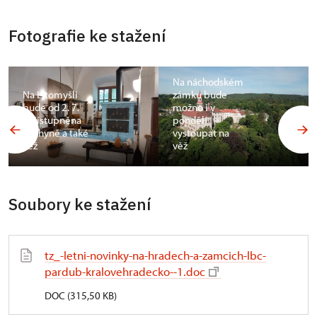
Fotografie ke stažení
Na náchodském
Na Litomyšli
zámku bude
bude od 2. 7.
možno i v
zpřístupněna
pondělí
kuchyně a také
vystoupat na
věž
věž
Soubory ke stažení
tz_-letni-novinky-na-hradech-a-zamcich-lbc-
pardub-kralovehradecko--1.doc
DOC (315,50 KB)