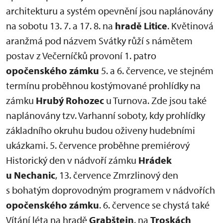
architekturu a systém opevnění jsou naplánovány
na sobotu 13. 7. a 17. 8. na
hradě Litice
. Květinová
aranžmá pod názvem Svátky růží s námětem
postav z Večerníčků provoní 1. patro
opočenského zámku
5. a 6. července, ve stejném
termínu proběhnou kostýmované prohlídky na
zámku
Hrubý Rohozec
u Turnova. Zde jsou také
naplánovány tzv. Varhanní soboty, kdy prohlídky
základního okruhu budou oživeny hudebními
ukázkami. 5. července proběhne premiérový
Historický den v nádvoří zámku
Hrádek
u Nechanic
, 13. července Zmrzlinový den
s bohatým doprovodným programem v nádvořích
opočenského zámku
. 6. července se chystá také
Vítání léta na hradě
Grabštejn
, na
Troskách