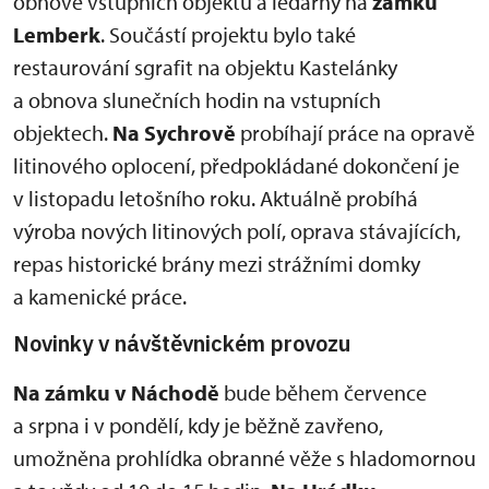
obnově vstupních objektů a ledárny na
zámku
Lemberk
. Součástí projektu bylo také
restaurování sgrafit na objektu Kastelánky
a obnova slunečních hodin na vstupních
objektech.
Na Sychrově
probíhají práce na opravě
litinového oplocení, předpokládané dokončení je
v listopadu letošního roku. Aktuálně probíhá
výroba nových litinových polí, oprava stávajících,
repas historické brány mezi strážními domky
a kamenické práce.
Novinky v návštěvnickém provozu
Na zámku v Náchodě
bude během července
a srpna i v pondělí, kdy je běžně zavřeno,
umožněna prohlídka obranné věže s hladomornou