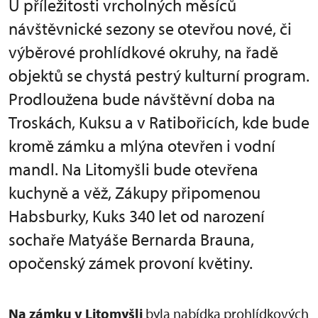
U příležitosti vrcholných měsíců
návštěvnické sezony se otevřou nové, či
výběrové prohlídkové okruhy, na řadě
objektů se chystá pestrý kulturní program.
Prodloužena bude návštěvní doba na
Troskách, Kuksu a v Ratibořicích, kde bude
kromě zámku a mlýna otevřen i vodní
mandl. Na Litomyšli bude otevřena
kuchyně a věž, Zákupy připomenou
Habsburky, Kuks 340 let od narození
sochaře Matyáše Bernarda Brauna,
opočenský zámek provoní květiny.
Na zámku v Litomyšli
byla nabídka prohlídkových