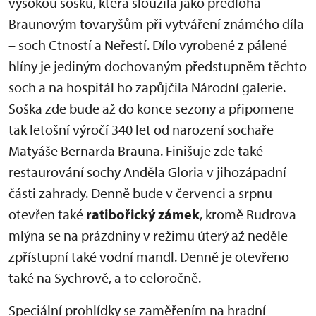
vysokou sošku, která sloužila jako předloha
Braunovým tovaryšům při vytváření známého díla
– soch Ctností a Neřestí. Dílo vyrobené z pálené
hlíny je jediným dochovaným předstupněm těchto
soch a na hospitál ho zapůjčila Národní galerie.
Soška zde bude až do konce sezony a připomene
tak letošní výročí 340 let od narození sochaře
Matyáše Bernarda Brauna. Finišuje zde také
restaurování sochy Anděla Gloria v jihozápadní
části zahrady. Denně bude v červenci a srpnu
otevřen také
ratibořický zámek
, kromě Rudrova
mlýna se na prázdniny v režimu úterý až neděle
zpřístupní také vodní mandl. Denně je otevřeno
také na Sychrově, a to celoročně.
Speciální prohlídky se zaměřením na hradní