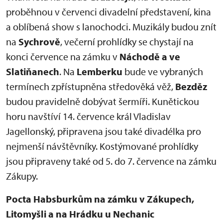
proběhnou v červenci divadelní představení, kina
a oblíbená show s lanochodci. Muzikály budou znít
na
Sychrově
, večerní prohlídky se chystají na
konci července na zámku v
Náchodě a ve
Slatiňanech
. Na
Lemberku
bude ve vybraných
termínech zpřístupněna středověká věž,
Bezděz
budou pravidelně dobývat šermíři. Kunětickou
horu navštíví 14. července král Vladislav
Jagellonský, připravena jsou také divadélka pro
nejmenší návštěvníky. Kostýmované prohlídky
jsou připraveny také od 5. do 7. července na zámku
Zákupy.
Pocta Habsburkům na zámku v Zákupech,
Litomyšli a na Hrádku u Nechanic