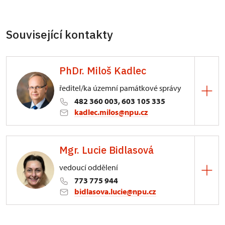
Související kontakty
PhDr. Miloš Kadlec
ředitel/ka územní památkové správy
482 360 003, 603 105 335
kadlec.milos@npu.cz
ÚPS na Sychrově
Mgr. Lucie Bidlasová
3/, Sychrov 3
vedoucí oddělení
773 775 944
bidlasova.lucie@npu.cz
ÚPS na Sychrově