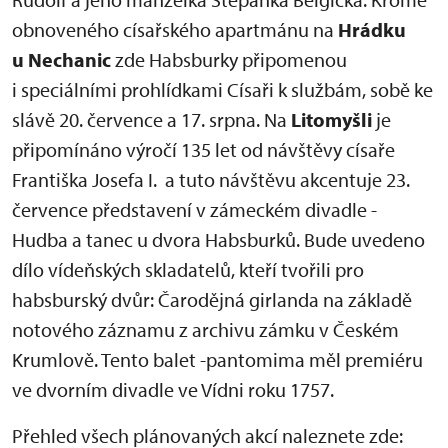
obnoveného císařského apartmánu na
Hrádku
u Nechanic
zde Habsburky připomenou
i speciálními prohlídkami Císaři k službám, sobě ke
slávě 20. července a 17. srpna. Na
Litomyšli
je
připomínáno výročí 135 let od návštěvy císaře
Františka Josefa I. a tuto návštěvu akcentuje 23.
července představení v zámeckém divadle -
Hudba a tanec u dvora Habsburků. Bude uvedeno
dílo vídeňských skladatelů, kteří tvořili pro
habsburský dvůr: Čarodějná girlanda na základě
notového záznamu z archivu zámku v Českém
Krumlově. Tento balet -pantomima měl premiéru
ve dvorním divadle ve Vídni roku 1757.
Přehled všech plánovaných akcí naleznete zde: