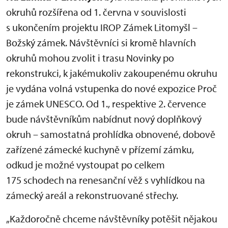
okruhů rozšířena od 1. června v souvislosti
s ukončením projektu IROP Zámek Litomyšl –
Božský zámek. Návštěvníci si kromě hlavních
okruhů mohou zvolit i trasu Novinky po
rekonstrukci, k jakémukoliv zakoupenému okruhu
je vydána volná vstupenka do nové expozice Proč
je zámek UNESCO. Od 1., respektive 2. července
bude návštěvníkům nabídnut nový doplňkový
okruh – samostatná prohlídka obnovené, dobově
zařízené zámecké kuchyně v přízemí zámku,
odkud je možné vystoupat po celkem
175 schodech na renesanční věž s vyhlídkou na
zámecký areál a rekonstruované střechy.
„Každoročně chceme návštěvníky potěšit nějakou