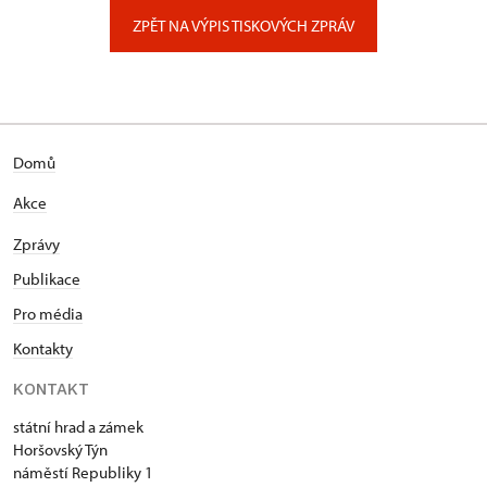
Zámecký park 1/, Slatiňany
ZPĚT NA VÝPIS TISKOVÝCH ZPRÁV
Domů
Akce
Zprávy
Publikace
Pro média
Kontakty
KONTAKT
státní hrad a zámek
Horšovský Týn
náměstí Republiky 1