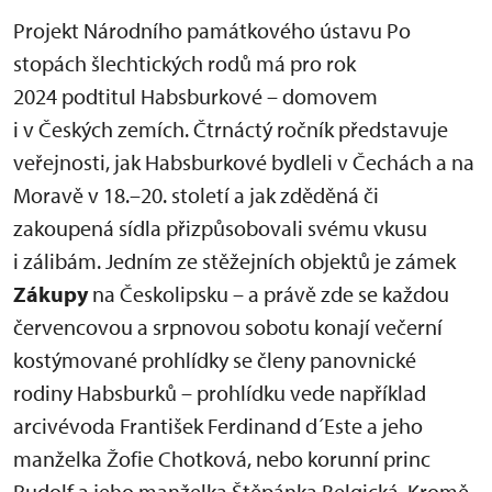
Projekt Národního památkového ústavu Po
stopách šlechtických rodů má pro rok
2024 podtitul Habsburkové – domovem
i v Českých zemích. Čtrnáctý ročník představuje
veřejnosti, jak Habsburkové bydleli v Čechách a na
Moravě v 18.–20. století a jak zděděná či
zakoupená sídla přizpůsobovali svému vkusu
i zálibám. Jedním ze stěžejních objektů je zámek
Zákupy
na Českolipsku – a právě zde se každou
červencovou a srpnovou sobotu konají večerní
kostýmované prohlídky se členy panovnické
rodiny Habsburků – prohlídku vede například
arcivévoda František Ferdinand d´Este a jeho
manželka Žofie Chotková, nebo korunní princ
Rudolf a jeho manželka Štěpánka Belgická. Kromě