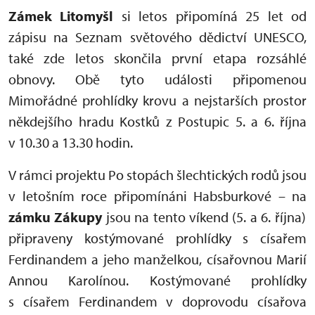
Zámek Litomyšl
si letos připomíná 25 let od
zápisu na Seznam světového dědictví UNESCO,
také zde letos skončila první etapa rozsáhlé
obnovy. Obě tyto události připomenou
Mimořádné prohlídky krovu a nejstarších prostor
někdejšího hradu Kostků z Postupic 5. a 6. října
v 10.30 a 13.30 hodin.
V rámci projektu Po stopách šlechtických rodů jsou
v letošním roce připomínáni Habsburkové – na
zámku Zákupy
jsou na tento víkend (5. a 6. října)
připraveny kostýmované prohlídky s císařem
Ferdinandem a jeho manželkou, císařovnou Marií
Annou Karolínou. Kostýmované prohlídky
s císařem Ferdinandem v doprovodu císařova