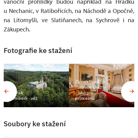
vánoční prohlídky budou například na Hrádku
u Nechanic, v Ratibořicích, na Náchodě a Opočně,
na Litomyšli, ve Slatiňanech, na Sychrově i na
Zákupech.
Fotografie ke stažení
Zámek Opočno
- ložnice kněžny
Zámek
- jako pro
Lemberk - věž
princeznu
Soubory ke stažení