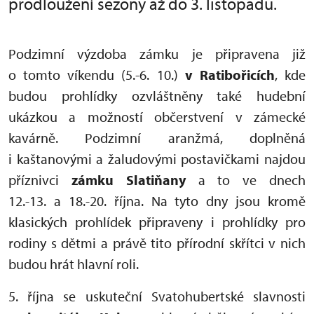
prodloužení sezony až do 3. listopadu.
Podzimní výzdoba zámku je připravena již
o tomto víkendu (5.-6. 10.)
v Ratibořicích
, kde
budou prohlídky ozvláštněny také hudební
ukázkou a možností občerstvení v zámecké
kavárně. Podzimní aranžmá, doplněná
i kaštanovými a žaludovými postavičkami najdou
příznivci
zámku Slatiňany
a to ve dnech
12.-13. a 18.-20. října. Na tyto dny jsou kromě
klasických prohlídek připraveny i prohlídky pro
rodiny s dětmi a právě tito přírodní skřítci v nich
budou hrát hlavní roli.
5. října se uskuteční Svatohubertské slavnosti