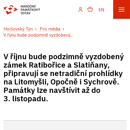
EN
Horšovský Týn
Pro média
V říjnu bude podzimně vyzdobený...
V říjnu bude podzimně vyzdobený
zámek Ratibořice a Slatiňany,
připravují se netradiční prohlídky
na Litomyšli, Opočně i Sychrově.
Památky lze navštívit až do
3. listopadu.