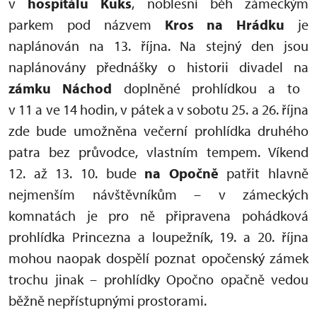
v
hospitálu Kuks
, noblesní běh zámeckým
parkem pod názvem
Kros na Hrádku
je
naplánován na 13. října. Na stejný den jsou
naplánovány přednášky o historii divadel na
zámku Náchod
doplněné prohlídkou a to
v 11 a ve 14 hodin, v pátek a v sobotu 25. a 26. října
zde bude umožněna večerní prohlídka druhého
patra bez průvodce, vlastním tempem. Víkend
12. až 13. 10. bude
na Opočně
patřit hlavně
nejmenším návštěvníkům – v zámeckých
komnatách je pro ně připravena pohádková
prohlídka Princezna a loupežník, 19. a 20. října
mohou naopak dospělí poznat opočenský zámek
trochu jinak – prohlídky Opočno opačně vedou
běžně nepřístupnými prostorami.