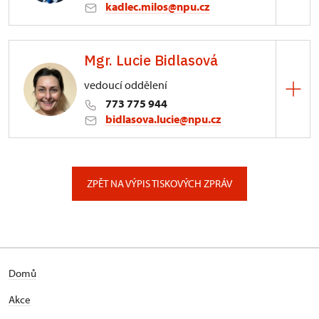
kadlec.milos@npu.cz
ÚPS na Sychrově
Mgr. Lucie Bidlasová
3/, Sychrov 3
vedoucí oddělení
773 775 944
bidlasova.lucie@npu.cz
ÚPS na Sychrově
Zámecký park 1/, Slatiňany
ZPĚT NA VÝPIS TISKOVÝCH ZPRÁV
Domů
Akce