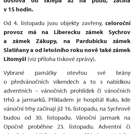
doslova od sklepa až na půdu, začíná
v 15 hodin.
Od 4. listopadu jsou objekty zavřeny,
celoroční
provoz má na Liberecku zámek Sychrov
a zámek Zákupy, na Pardubicku zámek
Slatiňany a od letošního roku nově také zámek
Litomyšl
(viz příloha tiskové zprávy).
Vybrané památky otevřou své brány
o předvánočních víkendech a to s nabídkou
adventních – vánočních prohlídek či vánočních
trhů a jarmarků. Příkladem je hospitál Kuks, kde
vánoční trhy začínají již 16. listopadu, na Sychrově
budou od 30. listopadu. Vánoční jarmark na
Opočně proběhne 23. listopadu. Adventní či