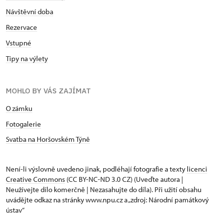
Návštěvní doba
Rezervace
Vstupné
Tipy na výlety
MOHLO BY VÁS ZAJÍMAT
O zámku
Fotogalerie
Svatba na Horšovském Týně
Není-li výslovně uvedeno jinak, podléhají fotografie a texty
licenci
Creative Commons
(CC BY-NC-ND 3.0 CZ) (Uveďte autora |
Neužívejte dílo komerčně | Nezasahujte do díla). Při užití obsahu
uvádějte odkaz na stránky www.npu.cz a „zdroj: Národní památkový
ústav“