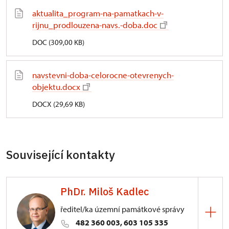
aktualita_program-na-pamatkach-v-
rijnu_prodlouzena-navs.-doba.doc
DOC (309,00 KB)
navstevni-doba-celorocne-otevrenych-
objektu.docx
DOCX (29,69 KB)
Související kontakty
PhDr. Miloš Kadlec
ředitel/ka územní památkové správy
482 360 003, 603 105 335