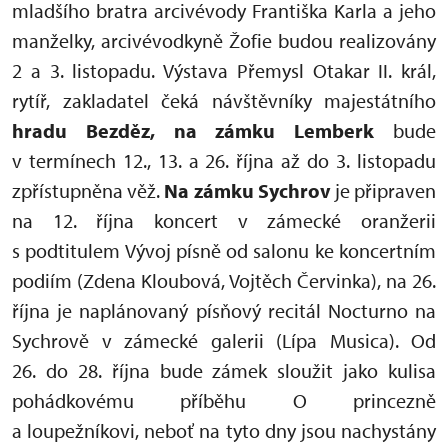
mladšího bratra arcivévody Františka Karla a jeho
manželky, arcivévodkyně Žofie budou realizovány
2 a 3. listopadu. Výstava Přemysl Otakar II. král,
rytíř, zakladatel čeká návštěvníky majestátního
hradu Bezděz, na zámku Lemberk
bude
v termínech 12., 13. a 26. října až do 3. listopadu
zpřístupněna věž.
Na zámku Sychrov
je připraven
na 12. října koncert v zámecké oranžerii
s podtitulem Vývoj písně od salonu ke koncertním
podiím (Zdena Kloubová, Vojtěch Červinka), na 26.
října je naplánovaný písňový recitál Nocturno na
Sychrově v zámecké galerii (Lípa Musica). Od
26. do 28. října bude zámek sloužit jako kulisa
pohádkovému příběhu O princezně
a loupežníkovi, neboť na tyto dny jsou nachystány